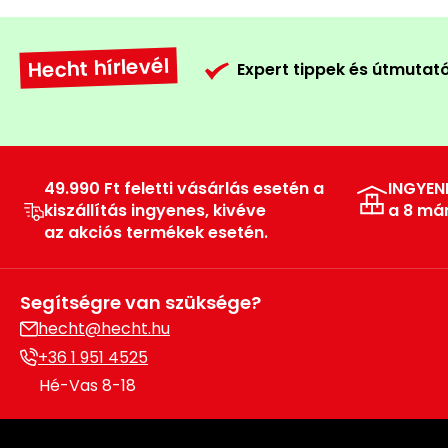
Hecht hírlevél
Expert tippek és útmutat
49.990 Ft feletti vásárlás esetén a
INGYEN
kiszállítás ingyenes, kivéve
a 8 má
az akciós termékek esetén.
Segítségre van szüksége?
hecht@hecht.hu
+36 1 951 4525
Hé-Vas 8-18