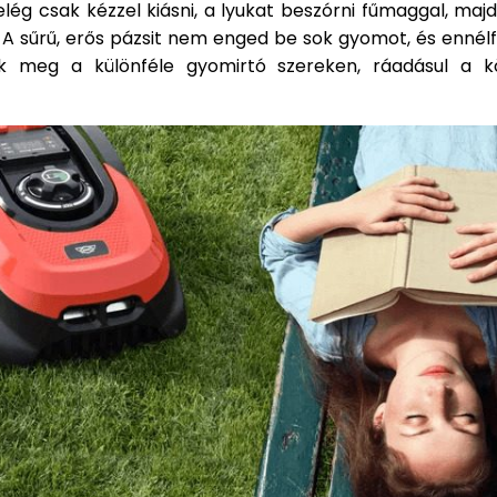
lég csak kézzel kiásni, a lyukat beszórni fűmaggal, ma
. A sűrű, erős pázsit nem enged be sok gyomot, és enné
ok meg a különféle gyomirtó szereken, ráadásul a k