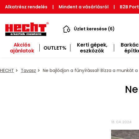
Alkatrész rendelés
|
Mindent a vásárlásról
|
B2B Port
Üzlet keresése (6)
Akciós
Kerti gépek,
Barkác
OUTLET%
ajánlatok
eszközök
építk
HECHT
Tavasz
Ne bajlódjon a fűnyírással! Bízza a munkát a
Ne
18. 04. 2024