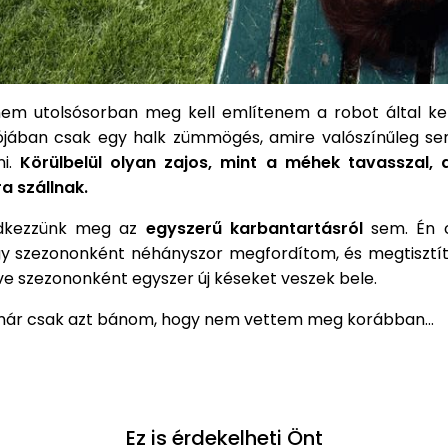
nem utolsósorban meg kell említenem a robot által ke
alójában csak egy halk zümmögés, amire valószínűleg se
ni.
Körülbelül olyan zajos, mint a méhek tavasszal,
a szállnak.
edkezzünk meg az
egyszerű karbantartásról
sem. Én c
gy szezononként néhányszor megfordítom, és megtisztít
letve szezononként egyszer új késeket veszek bele.
már csak azt bánom, hogy nem vettem meg korábban…
Ez is érdekelheti Önt