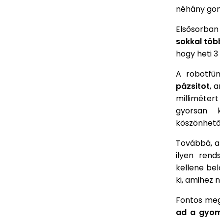
néhány gon
Elsősorban
sokkal tö
hogy heti 3
A robotfű
pázsitot
, 
millimétert
gyorsan k
köszönhetőe
Továbbá, a 
ilyen rend
kellene bel
ki, amihez 
Fontos mege
ad a gyo