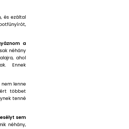
 és ezáltal
botfűnyírót,
ágyáznom a
csak néhány
alajra, ahol
nak. Ennek
a nem lenne
zért többet
énynek tenné
esélyt sem
nik néhány,