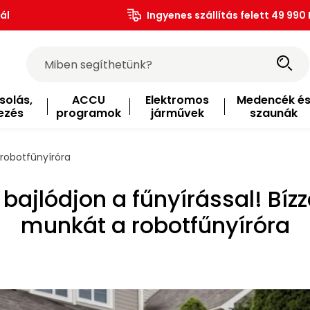
ál
Ingyenes szállítás felett 49 990 
solás,
ACCU
Elektromos
Medencék é
ezés
programok
járművek
szaunák
 robotfűnyíróra
 bajlódjon a fűnyírással! Bízz
munkát a robotfűnyíróra