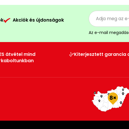
ók
Akciók és újdonságok
Az e-mail megadás
ES átvétel mind
Kiterjesztett garancia 
rkaboltunkban