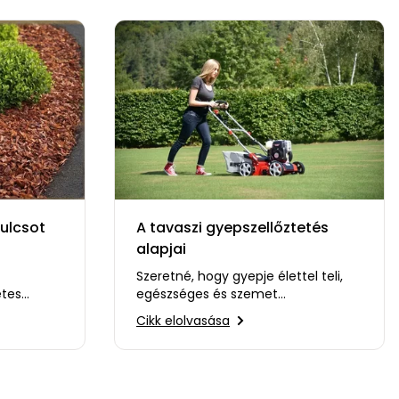
ulcsot
A tavaszi gyepszellőztetés
alapjai
Szeretné, hogy gyepje élettel teli,
etes
egészséges és szemet
gének
gyönyörködtető legyen? Akkor itt az
Cikk elolvasása
ideje a…