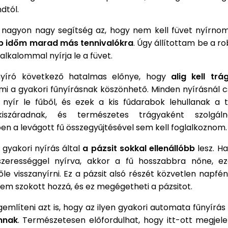
dtól.
 nagyon nagy segítség az, hogy nem kell füvet nyírnom,
bb időm marad más tennivalókra
. Úgy állítottam be a ro
 alkalommal nyírja le a füvet.
nyíró következő hatalmas előnye, hogy
alig kell tr
ami a gyakori fűnyírásnak köszönhető. Minden nyírásnál 
 nyír le fűből, és ezek a kis fűdarabok lehullanak a t
iszáradnak, és természetes trágyaként szolgál
n a levágott fű összegyűjtésével sem kell foglalkoznom.
gyakori nyírás által
a pázsit sokkal ellenállóbb
lesz. H
szerességgel nyírva, akkor a fű hosszabbra nőne, e
őle visszanyírni. Ez a pázsit alsó részét közvetlen napf
nem szokott hozzá, és ez megégetheti a pázsitot.
mlíteni azt is, hogy az ilyen gyakori automata fűnyírás
mnak
. Természetesen előfordulhat, hogy itt-ott megjele