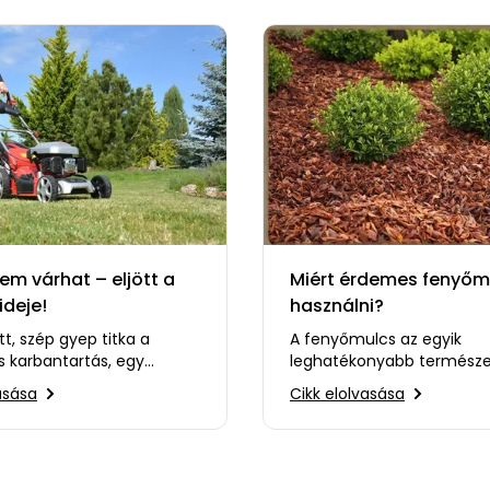
em várhat – eljött a
Miért érdemes fenyőm
ideje!
használni?
t, szép gyep titka a
A fenyőmulcs az egyik
s karbantartás, egy
leghatékonyabb termész
 fűnyíróval pedig
megoldás a talaj minősé
asása
Cikk elolvasása
időt és energiát…
javítására és a növények
védelmére.…