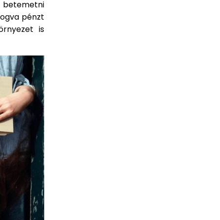
jd betemetni
lfogva pénzt
örnyezet is