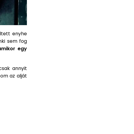
ltett enyhe
nki sem fog
 amikor egy
sak annyit
om az alját