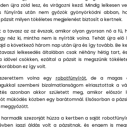
en újra zöld lesz, és virágozni kezd. Mindig lelkesen 
 és fűnyírás után nem győzök gyönyörködni abban, h
pázsit milyen tökéletes megjelenést biztosít a kertnek.
t a tavasz az az évszak, amikor olyan gyorsan nő a fű,
y néz ki, mintha nem is nyírták volna. Tehát újra elő 
ajd a következő három nap után újra és így tovább. Be ke
tavaszi lelkesedés általában csak néhány hétig tart, és
 idővel csökken, ezáltal a pázsit is megszűnik tökélet
korábban ez így volt.
 szerettem volna egy
robotfűnyírót
, de a magas 
gukkal szembeni bizalmatlanságom elriasztottak a vás
tés azonban akkor született meg, amikor először 
rót működés közben egy barátomnál. Elsősorban a pázs
i meggyőzött.
 harmadik szezonját húzza a kertben a saját robotfűnyí
évben igazi áldás volt a pázsitnak, és engem is meg