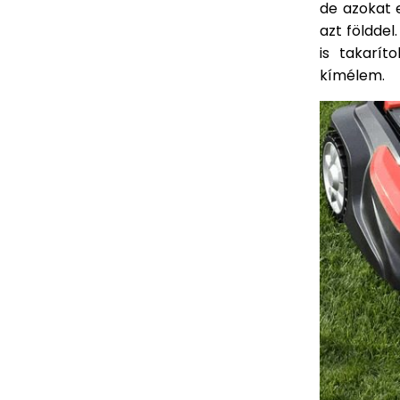
de azokat e
azt földdel
is takarít
kímélem.