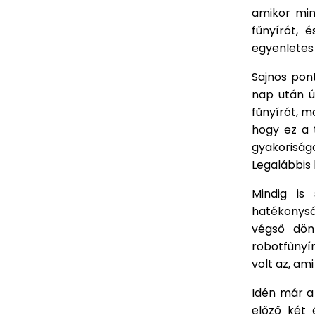
amikor mind
fűnyírót,
egyenletes 
Sajnos pon
nap után úg
fűnyírót, m
hogy ez a 
gyakorisága
Legalábbis 
Mindig is
hatékonysá
végső dön
robotfűnyí
volt az, am
Idén már a
előző két 