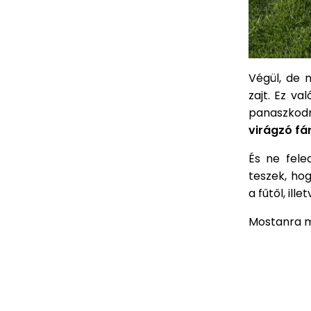
Végül, de 
zajt. Ez v
panaszkod
virágzó fár
És ne fel
teszek, ho
a fűtől, il
Mostanra 