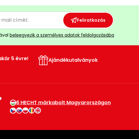
Feliratkozás
ával
beleegyezik a személyes adatok feldolgozásába
akár 5 évre!
Ajándékutalványok
6 HECHT márkabolt Magyarországon