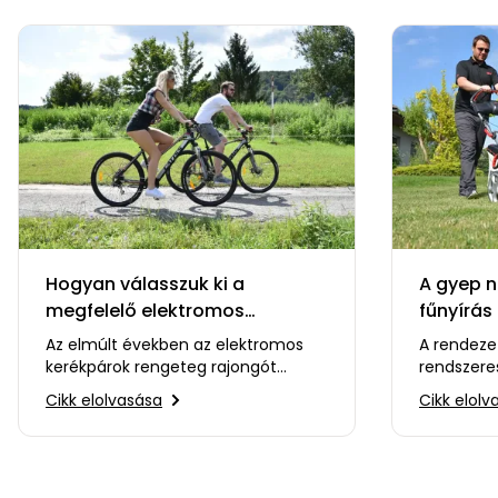
Hogyan válasszuk ki a
A gyep n
megfelelő elektromos
fűnyírás 
kerékpárt?
Az elmúlt években az elektromos
A rendezet
kerékpárok rengeteg rajongót
rendszere
szereztek. Tulajdonképpen ez nem
megfelelő
Cikk elolvasása
Cikk elolv
meglepő. Egy pedálozást…
rengeteg 