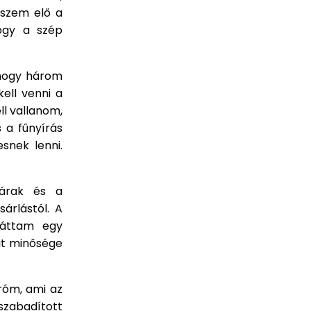
veszem elő a
ogy a szép
 hogy három
kell venni a
ll vallanom,
 a fűnyírás
esnek lenni.
árak és a
árlástól. A
láttam egy
it minősége
róm, ami az
szabadított