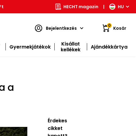
Ft
HECHT magazin
|
HU
0
Bejelentkezés
Kosár
s
Kisállat
Gyermekjátékok
Ajándékkártya
kellékek
a a
Érdekes
cikket
kapott?