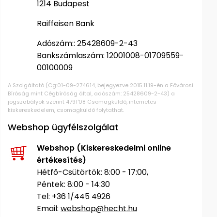
bútorok
program
Kompresszorok
1214 Budapest
Kiegészítők
Rönkaprító,
Raiffeisen Bank
Lapvibrátorok,
rönkhasító
szállítóeszközök
Infraszaunák
Adószám:: 25428609-2-43
Bankszámlaszám: 12001008-01709559-
Ágaprító
Mérőeszközök
00100009
A Szolgáltató (Cg:01-09-274614, bejegyezve 2015.11.19-én a Fővárosi
Grillek
Bíróság mint Cégbíróság által, adószám: 25428609-2-43) a
Mérőműszerek
jogszabályok szerint 4791'08 Csomagküldő, internetes
kiskereskedelem, csomagküldő folytathat.
Lombfúvó-
szívó
Munkaasztalok
Webshop ügyfélszolgálat
Szállítókocsi
Webshop (Kiskereskedelmi online
és
Porszívók
értékesítés)
tartozékok
Hétfő-Csütörtök: 8:00 - 17:00,
Úttakarító
Péntek: 8:00 - 14:30
Szórókocsi,
gépek
kézi szóró
Tel: +36 1/445 4926
Email:
webshop@hecht.hu
Ventillátorok,