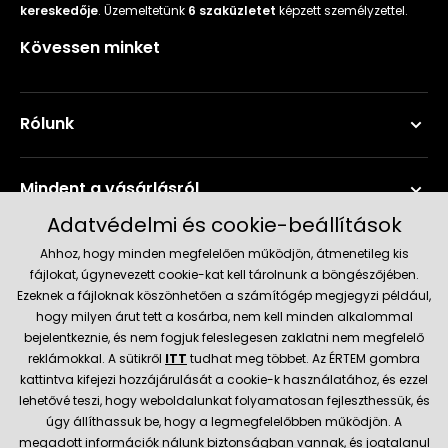
kereskedője
. Üzemeltetünk
6 szaküzletet
képzett személyzettel.
Kövessen minket
Rólunk
Mindent a vásárlásról
Adatvédelmi és cookie-beállítások
Szerviz és támogatás
Ahhoz, hogy minden megfelelően működjön, átmenetileg kis
fájlokat, úgynevezett cookie-kat kell tárolnunk a böngészőjében.
Ezeknek a fájloknak köszönhetően a számítógép megjegyzi például,
Aktuális információk
hogy milyen árut tett a kosárba, nem kell minden alkalommal
bejelentkeznie, és nem fogjuk feleslegesen zaklatni nem megfelelő
reklámokkal. A sütikről
ITT
tudhat meg többet. Az ÉRTEM gombra
kattintva kifejezi hozzájárulását a cookie-k használatához, és ezzel
Szállítás és fizetési módok
lehetővé teszi, hogy weboldalunkat folyamatosan fejleszthessük, és
úgy állíthassuk be, hogy a legmegfelelőbben működjön. A
megadott információk nálunk biztonságban vannak, és jogtalanul
Megbízható kereskedő