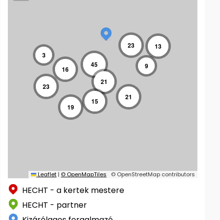
23
13
3
45
9
16
21
23
21
15
19
Leaflet
|
© OpenMapTiles
© OpenStreetMap contributors
HECHT - a kertek mestere
HECHT - partner
Kizárólagos forgalmazó