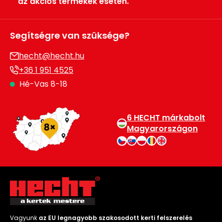
az akciós termékek esetén.
Segítségre van szüksége?
hecht@hecht.hu
+36 1 951 4525
Hé-Vas 8-18
6 HECHT márkabolt
Magyarországon
Vagyunk
az EU legnagyobb szakosodott kerti felszerelés