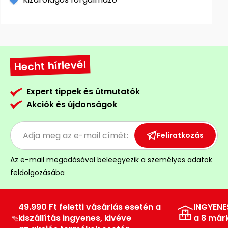
Hecht hírlevél
Expert tippek és útmutatók
Akciók és újdonságok
Feliratkozás
Az e-mail megadásával
beleegyezik a személyes adatok
feldolgozásába
49.990 Ft feletti vásárlás esetén a
INGYENE
kiszállítás ingyenes, kivéve
a 8 már