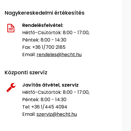
Öntözéstechnika
légkondícionálók
Nagykereskedelmi értékesítés
Szivattyú
Rendelésfelvétel:
Hétfő-Csütörtök: 8:00 - 17:00,
Magasnyomású
Péntek: 8:00 - 14:30
mosó
Fax: +36 1/700 2185
Email:
rendeles@hecht.hu
Seprőgép
Központi szervíz
Hómaró
Javítás átvétel, szerviz
Hétfő-Csütörtök: 8:00 - 17:00,
Hólapát
és
Péntek: 8:00 - 14:30
kiegészítő
Tel: +36 1/445 4094
Email:
szerviz@hecht.hu
Növényápolási
kellékek