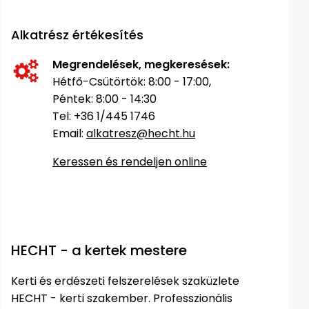
Permetező
Alkatrész értékesítés
Üvegház
Megrendelések, megkeresések:
és
Hétfő-Csütörtök: 8:00 - 17:00,
melegház
Péntek: 8:00 - 14:30
Tel: +36 1/445 1746
Komposztáló
Email:
alkatresz@hecht.hu
Kézi
Keressen és rendeljen online
szerszám,
eszközök
Kiegészítők
HECHT - a kertek mestere
Kerti és erdészeti felszerelések szaküzlete
HECHT - kerti szakember. Professzionális