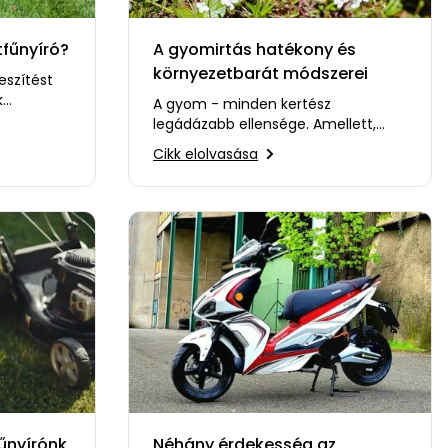
fűnyíró?
A gyomirtás hatékony és
környezetbarát módszerei
eszítést
k
A gyom - minden kertész
s az
legádázabb ellensége. Amellett,
hogy rontja a járdák és
Cikk elolvasása
virágágyások megjelenését,
károsítja is…
űnyírónk
Néhány érdekesség az