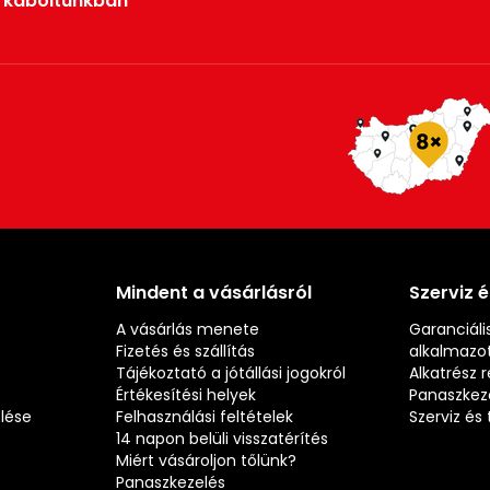
rkaboltunkban
Mindent a vásárlásról
Szerviz 
A vásárlás menete
Garanciális
Fizetés és szállítás
alkalmazot
Tájékoztató a jótállási jogokról
Alkatrész 
Értékesítési helyek
Panaszkez
elése
Felhasználási feltételek
Szerviz é
14 napon belüli visszatérítés
Miért vásároljon tőlünk?
Panaszkezelés