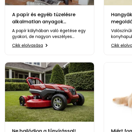
A papír és egyéb tüzelésre
Hangyák 
alkalmatlan anyagok
megoldá
kályhában való használatának
A papír kályhában való égetése egy
Valószínűl
veszélyei
gyakori, de nagyon veszélyes
konyhapul
szokás, amely komoly károkat
látványán
Cikk elolvasása
Cikk elolv
okozhat. Szélsőséges…
megszabad
Ne bajlódjon a fűnyírással!
Miért fo