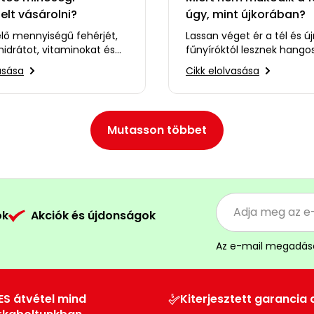
elt vásárolni?
úgy, mint újkorában?
lő mennyiségű fehérjét,
Lassan véget ér a tél és új
nhidrátot, vitaminokat és
fűnyíróktól lesznek hango
nyagokat tartalmazó
kertek. Míg egyesek szám
asása
Cikk elolvasása
és…
fűnyírás kikapcsolódást…
Mutasson többet
ók
Akciók és újdonságok
Az e-mail megadás
ES átvétel mind
Kiterjesztett garancia 