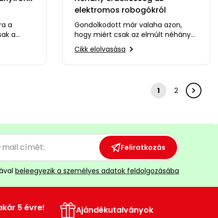
elektromos robogókról
ra a
Gondolkodott már valaha azon,
sak a
hogy miért csak az elmúlt néhány
ára a
évben lettek felkapottak az
Cikk elolvasása
elektromos robogók, miközben…
1
2
Feliratkozás
ával
beleegyezik a személyes adatok feldolgozásába
akár 5 évre!
Ajándékutalványok