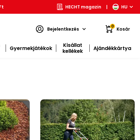
Ft
HECHT magazin
|
HU
0
Bejelentkezés
Kosár
s
Kisállat
Gyermekjátékok
Ajándékkártya
kellékek