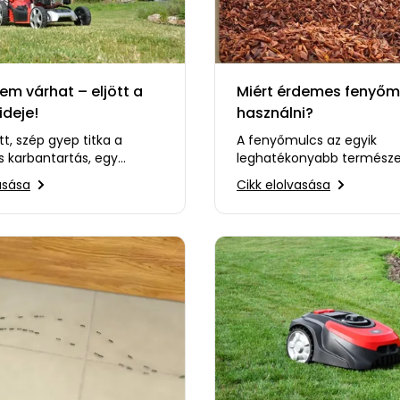
em várhat – eljött a
Miért érdemes fenyőm
ideje!
használni?
t, szép gyep titka a
A fenyőmulcs az egyik
s karbantartás, egy
leghatékonyabb termész
 fűnyíróval pedig
megoldás a talaj minősé
asása
Cikk elolvasása
időt és energiát…
javítására és a növények
védelmére.…