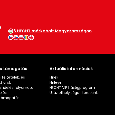
6 HECHT márkabolt Magyarországon
és támogatás
Aktuális információk
 feltételek, és
Hírek
t árak
Hírlevél
rendelés folyamata
HECHT VIP hűségprogram
elés
Új üzlethelyiséget keresünk
s támogatás