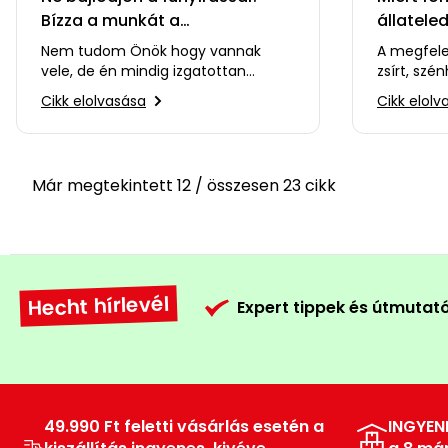
Bízza a munkát a
állateled
robotfűnyíróra
Nem tudom Önök hogy vannak
A megfele
vele, de én mindig izgatottan
zsírt, szé
várom a tavaszt, amikor minden
ásványi a
Cikk elolvasása
Cikk elolv
újra zöld lesz, és virágozni…
minőségi 
Már megtekintett 12 / összesen 23 cikk
Hecht hírlevél
Expert tippek és útmutat
49.990 Ft feletti vásárlás esetén a
INGYEN