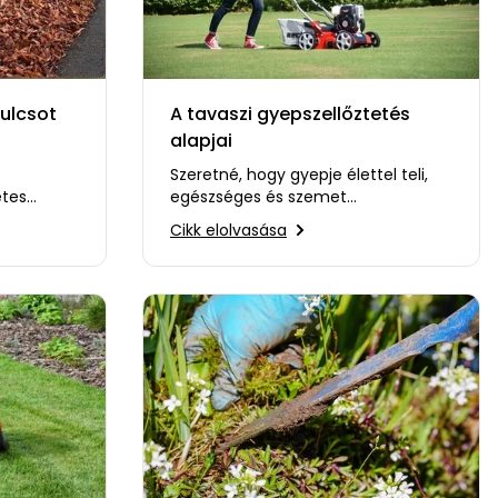
ulcsot
A tavaszi gyepszellőztetés
alapjai
Szeretné, hogy gyepje élettel teli,
etes
egészséges és szemet
gének
gyönyörködtető legyen? Akkor itt az
Cikk elolvasása
ideje a…