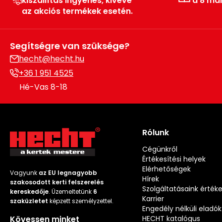
kiszállítás ingyenes, kivéve
a 8 má
az akciós termékek esetén.
Segítségre van szüksége?
hecht@hecht.hu
+36 1 951 4525
Hé-Vas 8-18
Rólunk
Cégünkről
Értékesítési helyek
Elérhetőségek
Vagyunk
az EU legnagyobb
Hírek
szakosodott kerti felszerelés
Szolgáltatásaink érték
kereskedője
. Üzemeltetünk
6
Karrier
szaküzletet
képzett személyzettel.
Engedély nélküli eladók
Kövessen minket
HECHT katalógus