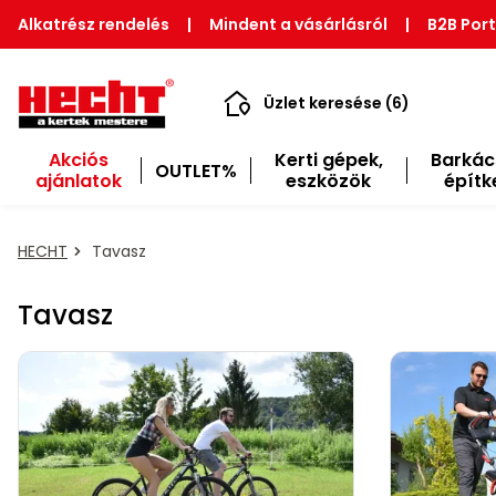
Alkatrész rendelés
|
Mindent a vásárlásról
|
B2B Port
Üzlet keresése (6)
Akciós
Kerti gépek,
Barkác
OUTLET%
ajánlatok
eszközök
építk
HECHT
Tavasz
Tavasz