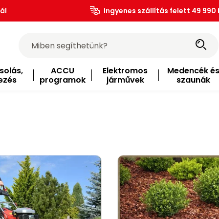
ál
Ingyenes szállítás felett 49 990 
solás,
ACCU
Elektromos
Medencék é
ezés
programok
járművek
szaunák