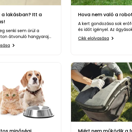
a lakásban? Itt a
Hova nem való a robot
s!
A kert gondozása sok erőf
és időt igényel. Az ágyáso
eg senki sem örül a
kialakítása, a gyomirtás é
ton átvonuló hangyaraj
Cikk elolvasása
öntözés mellett a…
ak, pedig véglegesen
asása
ulni tőlük sajnos…
ntos minőségi
Miért nem működik a f