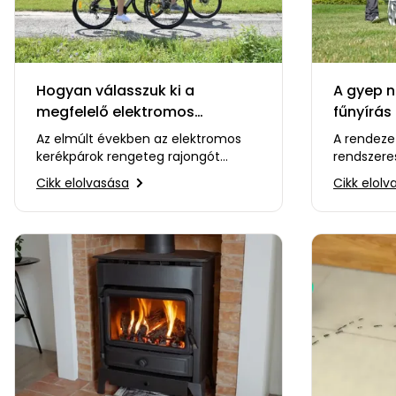
Hogyan válasszuk ki a
A gyep n
megfelelő elektromos
fűnyírás 
kerékpárt?
Az elmúlt években az elektromos
A rendezet
kerékpárok rengeteg rajongót
rendszere
szereztek. Tulajdonképpen ez nem
megfelelő
Cikk elolvasása
Cikk elolv
meglepő. Egy pedálozást…
rengeteg 