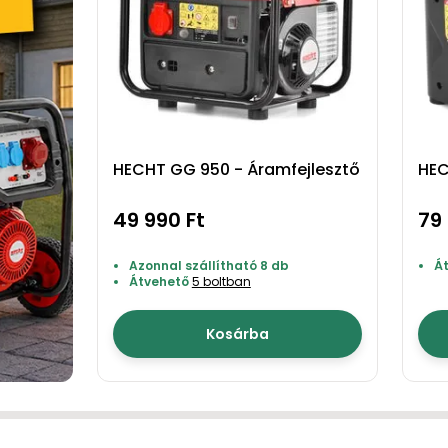
HECHT GG 950 - Áramfejlesztő
HEC
49 990 Ft
79 
Azonnal szállítható 8 db
Á
Átvehető
5 boltban
Kosárba