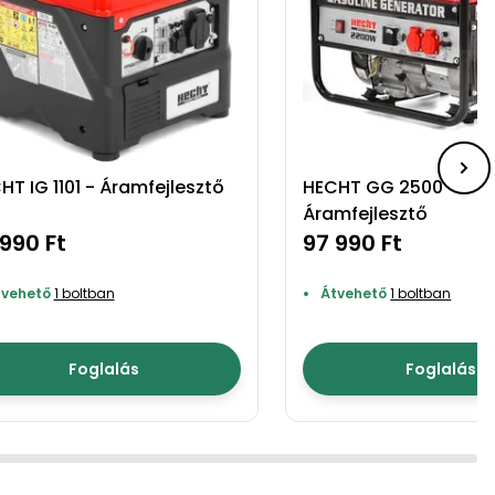
HT IG 1101 - Áramfejlesztő
HECHT GG 2500 -
Áramfejlesztő
990 Ft
97 990 Ft
tvehető
1 boltban
Átvehető
1 boltban
Foglalás
Foglalás