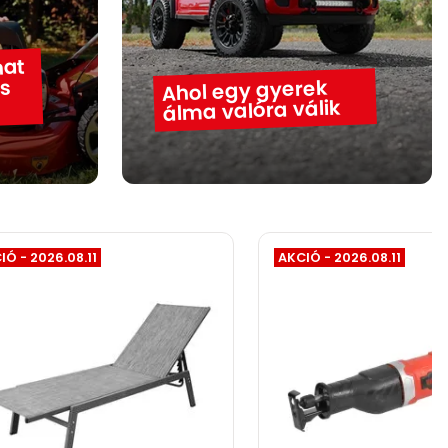
hat
ás
Ahol egy gyerek
álma valóra válik
IÓ - 2026.08.11
AKCIÓ - 2026.08.11