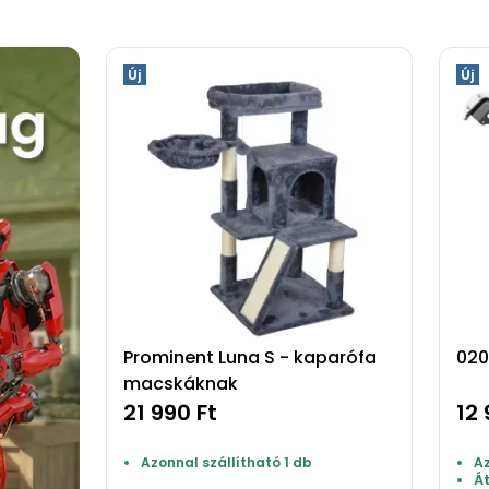
Új
Új
Prominent Luna S - kaparófa
020
macskáknak
21 990 Ft
12 
Azonnal szállítható 1 db
Az
Á