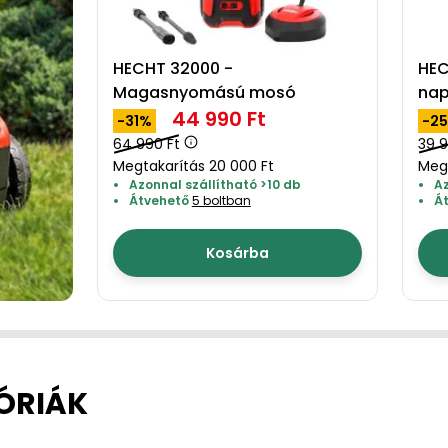
HECHT 32000 -
HEC
Magasnyomású mosó
na
44 990 Ft
-31%
-2
64 990 Ft
39 9
Megtakarítás 20 000 Ft
Megt
Azonnal szállítható >10 db
Az
Átvehető
5 boltban
Á
Kosárba
ÓRIÁK