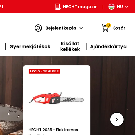
Ft
HECHT magazin
|
HU
0
Bejelentkezés
Kosár
s
Kisállat
Gyermekjátékok
Ajándékkártya
kellékek
AKCIÓ - 2026.08.11
HECHT 152 BTS -