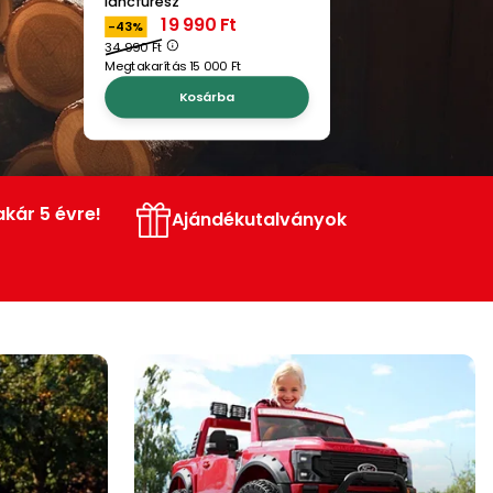
Benzinmotoros fűkasza
39 990 Ft
-20%
49 990 Ft
Megtakarítás 10 000 Ft
Kosárba
akár 5 évre!
Ajándékutalványok