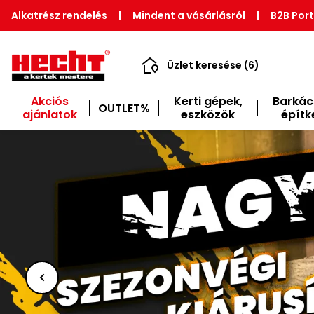
Alkatrész rendelés
|
Mindent a vásárlásról
|
B2B Port
Üzlet keresése (6)
Akciós
Kerti gépek,
Barkác
OUTLET%
ajánlatok
eszközök
építk