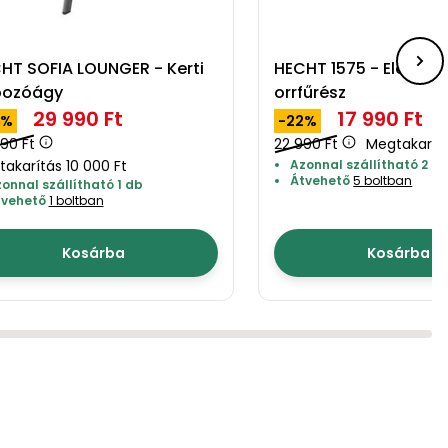
HT SOFIA LOUNGER - Kerti
HECHT 1575 - Elektr
pozóágy
orrfűrész
29 990 Ft
17 990 Ft
5%
-22%
90 Ft
22 990 Ft
Megtakarítá
akarítás 10 000 Ft
Azonnal szállítható 2 d
Átvehető
5 boltban
onnal szállítható 1 db
tvehető
1 boltban
Kosárba
Kosárba