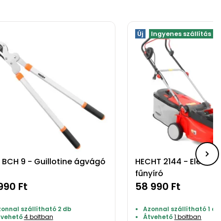
Új
Ingyenes szállítás
 BCH 9 - Guillotine ágvágó
HECHT 2144 - Elektr
fűnyíró
990 Ft
58 990 Ft
onnal szállítható 2 db
Azonnal szállítható 1 db
tvehető
4 boltban
Átvehető
1 boltban