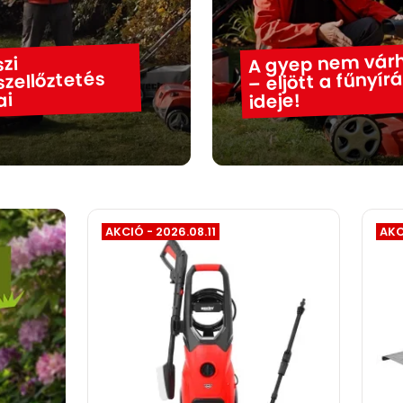
A gyep nem vár
zi
– eljött a fűnyír
zellőztetés
ai
ideje!
AKCIÓ - 2026.08.11
AKC