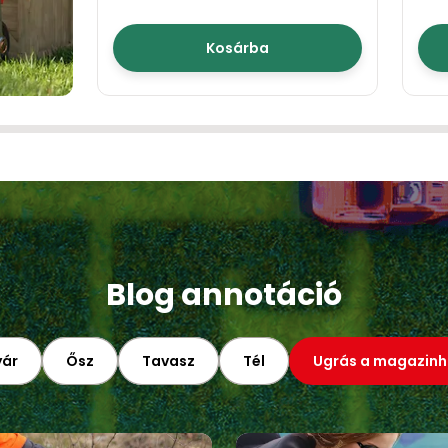
Kosárba
Blog annotáció
yár
Ősz
Tavasz
Tél
Ugrás a magazinh