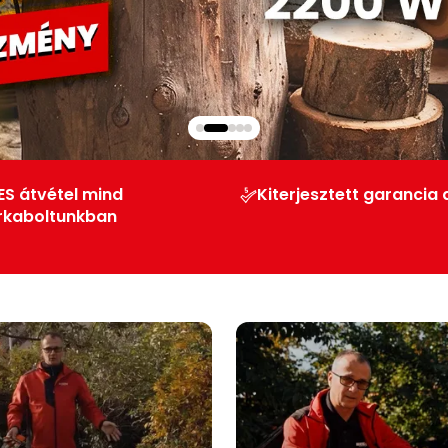
ES átvétel mind
Kiterjesztett garancia 
rkaboltunkban