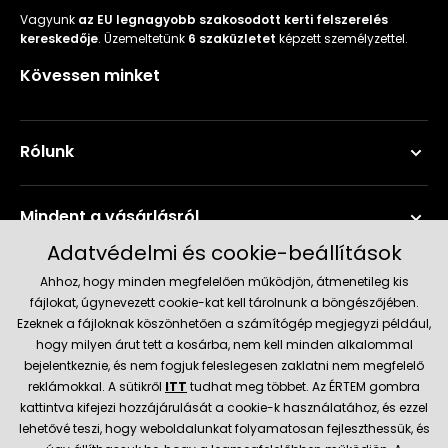
Vagyunk
az EU legnagyobb szakosodott kerti felszerelés
kereskedője
. Üzemeltetünk
6 szaküzletet
képzett személyzettel.
Kövessen minket
Rólunk
Mindent a vásárlásról
Adatvédelmi és cookie-beállítások
Szerviz és támogatás
Ahhoz, hogy minden megfelelően működjön, átmenetileg kis
fájlokat, úgynevezett cookie-kat kell tárolnunk a böngészőjében.
Ezeknek a fájloknak köszönhetően a számítógép megjegyzi például,
Aktuális információk
hogy milyen árut tett a kosárba, nem kell minden alkalommal
bejelentkeznie, és nem fogjuk feleslegesen zaklatni nem megfelelő
reklámokkal. A sütikről
ITT
tudhat meg többet. Az ÉRTEM gombra
kattintva kifejezi hozzájárulását a cookie-k használatához, és ezzel
Szállítás és fizetési módok
lehetővé teszi, hogy weboldalunkat folyamatosan fejleszthessük, és