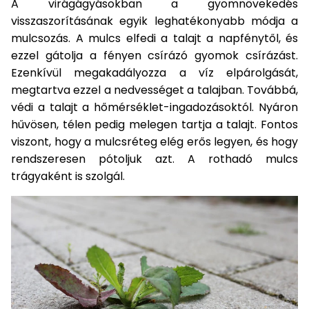
bútorok
program
A virágágyásokban a gyomnövekedés
Kompresszorok
Kiegészítők
visszaszorításának egyik leghatékonyabb módja a
Rönkaprító,
mulcsozás. A mulcs elfedi a talajt a napfénytől, és
Lapvibrátorok,
rönkhasító
ezzel gátolja a fényen csírázó gyomok csírázást.
szállítóeszközök
Infraszaunák
Ezenkívül megakadályozza a víz elpárolgását,
Ágaprító
megtartva ezzel a nedvességet a talajban. Továbbá,
Mérőeszközök
védi a talajt a hőmérséklet-ingadozásoktól. Nyáron
hűvösen, télen pedig melegen tartja a talajt. Fontos
Grillek
Mérőműszerek
viszont, hogy a mulcsréteg elég erős legyen, és hogy
rendszeresen pótoljuk azt. A rothadó mulcs
Lombfúvó-
trágyaként is szolgál.
szívó
Munkaasztalok
Szállítókocsi
és
Porszívók
tartozékok
Úttakarító
Szórókocsi,
gépek
kézi szóró
Ventillátorok,