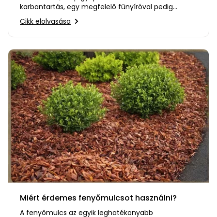
karbantartás, egy megfelelő fűnyíróval pedig
rengeteg időt és energiát…
Cikk elolvasása
Miért érdemes fenyőmulcsot használni?
A fenyőmulcs az egyik leghatékonyabb