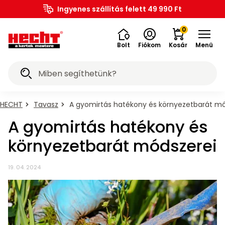
ACCU
Kerti
Rönkaprító,
Lombfúvó-
Magasnyomású
Növényápolási
Barkácsolás,
Akkumulátoros
Földfúró
ACCU
6020
5040
1278
Elektromos
Elektromos
Elektromos
Kisállat
PROMINENT
Ingyenes szállítás felett 49 990 Ft
OUTLET%
gépek,
Fűnyíró
traktor,
Gyepszellőztető
Szegélynyíró
Fűkasza
Kapálógép
Sövényvágó
Fűrészek
Ágaprító
Grillek
Öntözéstechnika
Szivattyú
Seprőgép
Hómaró
és
Permetező
szerszám,
Kiegészítők
Barkácsgépek
Kiegészítők
Fűtőberendezések
buggy,
Bukósisakok
és
Gyermekjátékok
Járművek
HU
Program
bútorok
rönkhasító
szívó
mosó
kellékek
építkezés
szerszámok
gépek
programok
akku
akku
akku
járművek
kerkpárok
robogók
kellékek
állateledel
eszközök
rider
kiegészítő
eszközök
motor
szaunák
0
program
program
program
Bolt
Fiókom
Kosár
Menü
Akciós
Mindent a
Mindent a
Mindent a
Mindent a
Mindent a
Mindent a
Mindent a
Mindent a
Mindent a
Mindent a
Mindent a
Mindent a
Mindent a
Mindent a
Mindent a
Mindent a
Mindent a
Mindent a
Mindent a
Mindent a
Mindent a
Mindent a
Mindent a
Mindent a
Mindent a
Mindent a
Mindent a
Mindent a
Mindent a
Mindent a
Mindent a
Mindent a
Mindent a
Mindent a
Mindent a
Mindent a
Mindent a
Mindent a
Mindent a
Mindent a
Mindent a
Mindent a
Mindent a
Mindent a
Mindent a
Mindent a
ajánlatok
kategóriáról
kategóriáról
kategóriáról
kategóriáról
kategóriáról
kategóriáról
kategóriáról
kategóriáról
kategóriáról
kategóriáról
kategóriáról
kategóriáról
kategóriáról
kategóriáról
kategóriáról
kategóriáról
kategóriáról
kategóriáról
kategóriáról
kategóriáról
kategóriáról
kategóriáról
kategóriáról
kategóriáról
kategóriáról
kategóriáról
kategóriáról
kategóriáról
kategóriáról
kategóriáról
kategóriáról
kategóriáról
kategóriáról
kategóriáról
kategóriáról
kategóriáról
kategóriáról
kategóriáról
kategóriáról
kategóriáról
kategóriáról
kategóriáról
kategóriáról
kategóriáról
kategóriáról
kategóriáról
őberendezések
tözéstechnika
epszellőztető
ermekjátékok
agasnyomású
kkumulátoros
övényápolási
arkácsgépek
arkácsolás,
Szegélynyíró
Bukósisakok
Sövényvágó
Rönkaprító,
Kiegészítők
Kiegészítők
Elektromos
Elektromos
Elektromos
PROMINENT
Kapálógép
Lombfúvó-
HECHT 1278
Hólapát és
Permetező
Medencék
Seprőgép
Járművek
Szivattyú
OUTLET%
Ágaprító
Fűrészek
Földfúró
Fűkasza
Hómaró
Kisállat
Fűnyíró
Fűnyíró
Grillek
HECHT
HECHT
Quad,
ACCU
ACCU
Kerti
Kerti
Kézi
OUTLET%
szerszámok
programok
és szaunák
rönkhasító
állateledel
kiegészítő
5040 akku
6020 akku
szerszám,
kerkpárok
építkezés
járművek
Program
robogók
bútorok
kellékek
kellékek
traktor,
buggy,
gépek,
gépek
mosó
szívó
akku
HECHT
Tavasz
A gyomirtás hatékony és környezetbarát mó
Kerti
Elektromos
Utolsó
Faszenes
Benzinmotoros
Benzinmotoros
Méret
Akkumulátoros
eszközök
eszközök
program
program
program
motor
rider
Csiszológép
Kályhák
Robotfűnyírók
Akkumulátoros
Akkumulátoros
Akkumulátoros
Benzinmotoros
Akkumulátoros
Hintafűrészek
Benzinmotoros
Esőztetők
Elektromos
Akkumulátoros
Üzemanyagkannák
Járművek
hosszabbítók
darabok
grillek
szivattyúk
seprőgép
- XS
járművek
A gyomirtás hatékony és
gépek,
HECHT
HECHT
Billenővályús
Fúró-
Magasnyomású
Akkumulátor
Elektromos
Elektromos
Benzinmotoros
Asztalok
Akkumulátoros
Alumínium
Virágföldek
Robogók
Medencék
Baromfiketrecek
Kutyaeledel
6020
6020
körfűrészek
csavarozók
mosó
töltők
kerkpárok
kerékpárok
eszközök
környezetbarát módszerei
Szállítási
Felfújható
Egyéb
Olaj,
Mechanikus
Tartozékok
Gázos
Házi
Tartozékok
Olaj
Méret
Pedálos
akku
akku
Tartozékok
Fűnyíró
Benzinmotoros
Elektromos
Benzinmotoros
Elektromos
Benzinmotoros
Láncfűrészek
Elektromos
Időzítők
Benzinmotoros
Benzinmotoros
Ágvágók
Kiegészítők
Kiegészítők
KIegészítők
Quadok
sérült
medencék
barkácsgépek
kenőanyag
fűnyíró
kistraktorokhoz
grillek
vízmű
seprőgépekhez
leeresztő
- S
járművek
HECHT
Tartozékok
Tartozékok
Függőleges
program
Kerekes
Akkumulátoros
program
Elektromos
Medence
Kaparófák
Barkácsolás,
darabok
és játékok
Tartozékok
Hintaágyak
Benzinmotoros
Fenyőmulcsok
Akkumulátorok
Macskaeledel
1277,
magasnyomású
elektromos
rönkhasítók
hólapát
szerszámok
robogók
létra
macskáknak
19. 04. 2024
Fűnyíró
Magassági
Elektromos
Szórófejek,
Tartozékok
Balták,
Méret
építkezés
HECHT
HECHT
1278
mosókhoz
kerékpárokhoz
Szervizkészletek
Elektromos
Elektromos
Benzinmotoros
Elektromos
Akkumulátoros
Elektromos
Merülőszivattyúk
Akkumulátoros
Védőfelszerelés
Fúrógép
Buggy
Játék
traktor,
ágvágók
grillek
szórópisztolyok
permetezőkhöz
fejszék
- M
5040
5040
Kerti
Tartozékok
akku
Elektromos
Medence
szerszámok
rider
Elektromos
Műanyag
Trágyák
Áramfejlesztők
Kiegészítők
Kifutók
akku
akku
ACCU
bútor
rönkhasítókhoz
program
mopedek
szűrés
Tartozékok
Tartozékok
Tartozékok
Szökőkutak,
Tartozékok
Kézi
Erdészeti
Méret
program
program
készletek
Fúrókalapács
Üzemanyagkannák
Akkumulátoros
Kiegészítők
Tömlőcsatlakozók
Olaj
Motorkekékpár
programok
fűkaszákhoz,
szegélynyíróhoz
kapálógépekhez
tószivattyúk
hómarókhoz
permetezők
rönkmozgatók
- L
Gyepszellőztető
Trambulin
Quad,
Vízszintes
KIegészítők,