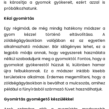
is károsítja a gyomok gyökereit, ezért azzal is
Permetező
próbálkozhatunk.
Kézi gyomirtás
Üvegház
és
Egy régimódi, de még mindig hatékony módszer a
melegház
gyom kézzel történő eltávolítása. A
zöldségágyásokban valójában ez az egyetlen
Komposztáló
alkalmazható módszer. Bár időigényes lehet, ez a
legjobb módja annak, hogy vegyszerek használata
Kézi
nélkül szabaduljunk meg a gyomoktól. Fontos, hogy a
szerszám,
gyomokat gyökerestől húzzuk ki, különben hamar
eszközök
újra felbukkannak. Ez a módszer inkább kisebb
területekre alkalmas. Érdemes megemlíteni, hogy a
Kiegészítők
zöldségágyásokban is beválhat a mulcsozás, amihez
például a fűnyírásból származó füvet használhatjuk.
Gyomirtás gyomégető készülékkel