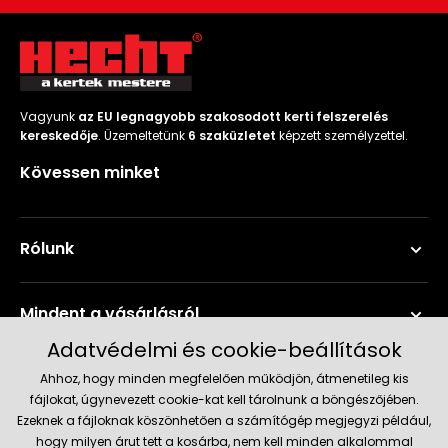
Vagyunk
az EU legnagyobb szakosodott kerti felszerelés
kereskedője
. Üzemeltetünk
6 szaküzletet
képzett személyzettel.
Kövessen minket
Rólunk
Mindent a vásárlásról
Adatvédelmi és cookie-beállítások
Szerviz és támogatás
Ahhoz, hogy minden megfelelően működjön, átmenetileg kis
fájlokat, úgynevezett cookie-kat kell tárolnunk a böngészőjében.
Ezeknek a fájloknak köszönhetően a számítógép megjegyzi például,
Aktuális információk
hogy milyen árut tett a kosárba, nem kell minden alkalommal