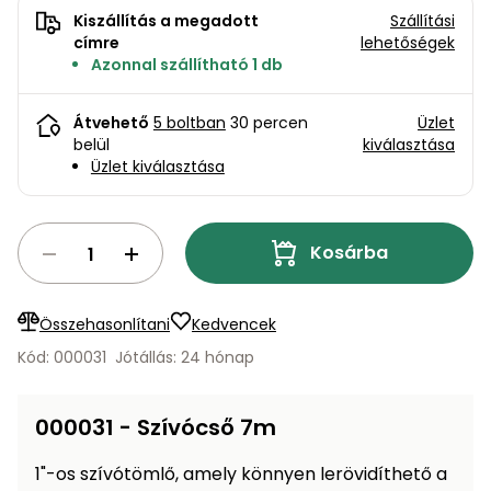
bútorok
program
Kompresszorok
Kiszállítás a megadott
Szállítási
Kiegészítők
címre
lehetőségek
Rönkaprító,
Lapvibrátorok,
Azonnal szállítható 1 db
rönkhasító
szállítóeszközök
Infraszaunák
Átvehető
5 boltban
30 percen
Üzlet
Ágaprító
Mérőeszközök
belül
kiválasztása
Üzlet kiválasztása
Grillek
Mérőműszerek
Kosárba
Lombfúvó-
szívó
Munkaasztalok
Összehasonlítani
Kedvencek
Szállítókocsi
és
Porszívók
Kód: 000031
Jótállás: 24 hónap
tartozékok
Úttakarító
Szórókocsi,
000031 - Szívócső 7m
gépek
kézi szóró
1"-os szívótömlő, amely könnyen lerövidíthető a
Ventillátorok,