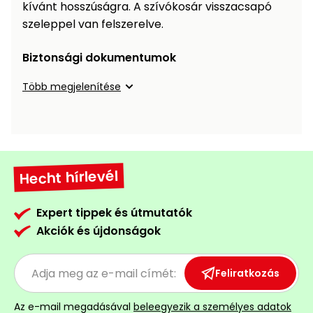
Öntözéstechnika
kívánt hosszúságra. A szívókosár visszacsapó
légkondícionálók
szeleppel van felszerelve.
Szivattyú
Biztonsági dokumentumok
Több megjelenítése
Magasnyomású
mosó
Seprőgép
Hecht hírlevél
Hómaró
Expert tippek és útmutatók
Hólapát
Akciók és újdonságok
és
kiegészítő
Feliratkozás
Növényápolási
kellékek
Az e-mail megadásával
beleegyezik a személyes adatok