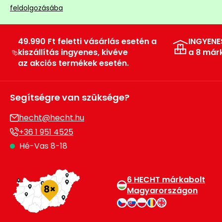
feldolgozásába
Permetező
Üvegház
49.990 Ft feletti vásárlás esetén a
INGYENE
és
kiszállítás ingyenes, kivéve
a 8 már
melegház
az akciós termékek esetén.
Komposztáló
Segítségre van szüksége?
Kézi
hecht@hecht.hu
szerszám,
+36 1 951 4525
eszközök
Hé-Vas 8-18
Kiegészítők
6 HECHT márkabolt
Magyarországon