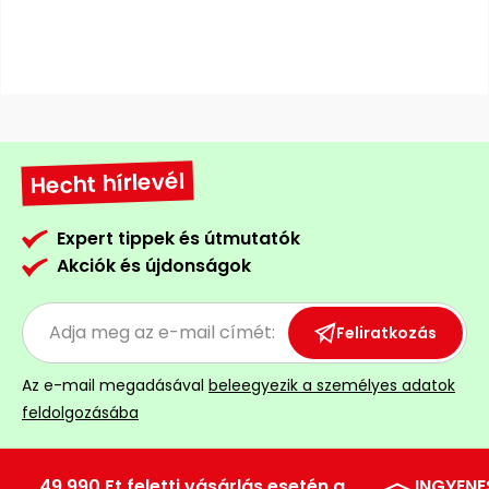
Öntözéstechnika
légkondícionálók
Szivattyú
Magasnyomású
mosó
Hecht hírlevél
Seprőgép
Expert tippek és útmutatók
Akciók és újdonságok
Hómaró
Feliratkozás
Hólapát
és
Az e-mail megadásával
beleegyezik a személyes adatok
kiegészítő
feldolgozásába
Növényápolási
kellékek
49.990 Ft feletti vásárlás esetén a
INGYENE