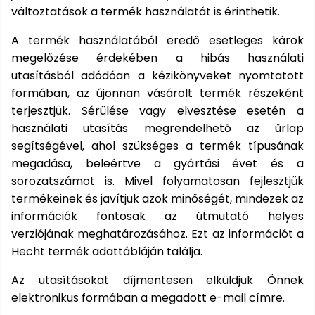
Kiegészítők
szegélynyírókhoz
Hóeke
Magvak
Barkácsgépek
Robotporszívók
Kutyaházak
HECHT
HECHT
Kerti
buggy,
változtatások a termék használatát is érinthetik.
rönkhasítók
tartozékok
Elektromos
Gérvágó
Tartozékok
Háti
Elektromos
Méret
1278
1278
házak
motor
Védőeszközök
Benzinmotoros
Tömlők
Fűrészek
Bukósisakok
Víz
fűrész
szivattyúkhoz
permetezők
hosszabbító
- XL
akku
akku
járművek
Szegélynyíró
Szőtt/nem
Hálók,
A termék használatából eredő esetleges károk
Földfúró
alatti
Hócipő
Nyúlketrecek
program
program
Rollerek,
szőtt
kefék,
gépek
megelőzése érdekében a hibás használati
robogók
Lámpák
Háromkerekű
Tömlőkocsik,
hoverboardok
textíliák
porszívók
Gyalugép
Komposztálók
Akkumulátorok
Medencék
utasításból adódóan a kézikönyveket nyomtatott
fűnyíró
HECHT
tömlőtartók
HECHT
Fűkasza
és
formában, az újonnan vásárolt termék részeként
Jégtörő
Betonkeverők
Szőrmeápolás
6260
6260
Napernyők
Növényvédelem
Bukósisakok
Vízkezelés
Alternáló
akku
akku
terjesztjük. Sérülése vagy elvesztése esetén a
szaunák
Habarcskeverő
Metszőollók
fűkasza
program
program
használati utasítás megrendelhető az űrlap
Kapálógép
PROMINENT
Kiegészítők
Napozó
Gyermekjátékok
segítségével, ahol szükséges a termék típusának
állateledel
Egyéb
Vízvizsgálók
Tárcsás
Sövényvágó
ágyak
Körfűrész
megadása, beleértve a gyártási évet és a
ACCU
fűnyíró
ollók
Kisállat
sorozatszámot is. Mivel folyamatosan fejlesztjük
Program
Fűtőberendezések
Székek,
Tisztítószerek
termékeinek és javítjuk azok minőségét, mindezek az
kellékek
Sarokcsiszoló,
Tartozékok
padok
polírozó
fűnyírókhoz
információk fontosak az útmutató helyes
Sövényvágó
Hamuporszívók
Ajándékkártya
verziójának meghatározásához. Ezt az információt a
Vízi
Tartozékok
játékok
Hecht termék adattábláján találja.
Szúrófűrész
Fűrészek
Hegesztők
Az utasításokat díjmentesen elküldjük Önnek
Egyéb
Tartozékok
VIP
elektronikus formában a megadott e-mail címre.
Kerti
bónusz
barkácsgépekhez