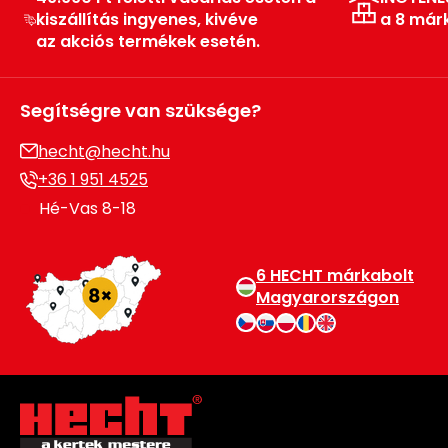
kiszállítás ingyenes, kivéve
a 8 már
Permetező
az akciós termékek esetén.
Üvegház
és
Segítségre van szüksége?
melegház
hecht@hecht.hu
Komposztáló
+36 1 951 4525
Hé-Vas 8-18
Kézi
szerszám,
eszközök
6 HECHT márkabolt
Magyarországon
Kiegészítők