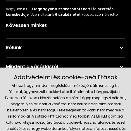
Vagyunk
az EU legnagyobb szakosodott kerti felszerelés
kereskedője
. Üzemeltetünk
6 szaküzletet
képzett személyzettel.
Kövessen minket
Rólunk
Mindent a vásárlásról
Adatvédelmi és cookie-beállítások
Szerviz és támogatás
Ahhoz, hogy minden megfelelően működjön, átmenetileg kis
fájlokat, úgynevezett cookie-kat kell tárolnunk a böngészőjében.
Ezeknek a fájloknak köszönhetően a számítógép megjegyzi például,
Aktuális információk
hogy milyen árut tett a kosárba, nem kell minden alkalommal
bejelentkeznie, és nem fogjuk feleslegesen zaklatni nem megfelelő
reklámokkal. A sütikről
ITT
tudhat meg többet. Az ÉRTEM gombra
kattintva kifejezi hozzájárulását a cookie-k használatához, és ezzel
Szállítás és fizetési módok
lehetővé teszi, hogy weboldalunkat folyamatosan fejleszthessük, és