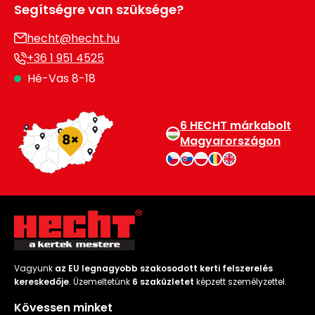
Segítségre van szüksége?
hecht@hecht.hu
+36 1 951 4525
Hé-Vas 8-18
6 HECHT márkabolt
Magyarországon
Vagyunk
az EU legnagyobb szakosodott kerti felszerelés
kereskedője
. Üzemeltetünk
6 szaküzletet
képzett személyzettel.
Kövessen minket