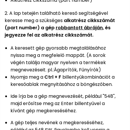
Alkatrész cikkszáma (part number)
Öntözéstechnika
légkondícionálók
2. A lap tetején található kereső segítségével
keresse meg a szükséges
alkatrész cikkszámát
Szivattyú
(part number)
a gép
robbantott ábráján
, és
jegyezze fel az alkatrész cikkszámát.
Magasnyomású
mosó
A keresett gép gyorsabb megtalálásához
nyissa meg a megfelelő mappát. (A sorok
Seprőgép
végén találja magyar nyelven a termékek
megnevezéseit. pl.:Ágaprítók, Fűnyírók)
Nyomja meg a
Ctrl + F
billentyűkombinációt a
Hómaró
keresőablak megnyitásához a böngészőben.
Hólapát
Ide írja be a gép megnevezését, például "548",
és
majd erősítse meg az Enter billentyűvel a
kiegészítő
kívánt gép megkereséséhez.
Növényápolási
A gép teljes nevének a megkereséséhez,
kellékek
például az 548 SW, figyelembe kell vennie a