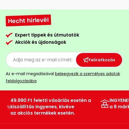
Hecht hírlevél
Expert tippek és útmutatók
Akciók és újdonságok
Feliratkozás
Az e-mail megadásával
beleegyezik a személyes adatok
feldolgozásába
49.990 Ft feletti vásárlás esetén a
INGYENE
kiszállítás ingyenes, kivéve
a 8 már
az akciós termékek esetén.