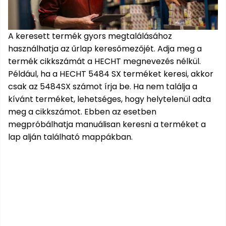
Kiegészítők
szegélynyírókhoz
Hóeke
Magvak
Barkácsgépek
Robotporszívók
Kutyaházak
HECHT
HECHT
Kerti
buggy,
rönkhasítók
tartozékok
Elektromos
Gérvágó
Tartozékok
Háti
Elektromos
Méret
1278
1278
házak
motor
Védőeszközök
Benzinmotoros
Tömlők
Fűrészek
Bukósisakok
Víz
fűrész
szivattyúkhoz
permetezők
hosszabbító
- XL
akku
akku
járművek
Szegélynyíró
Szőtt/nem
Hálók,
Földfúró
alatti
Hócipő
Nyúlketrecek
A keresett termék gyors megtalálásához
program
program
Rollerek,
szőtt
kefék,
gépek
robogók
Lámpák
Háromkerekű
Tömlőkocsik,
használhatja az űrlap keresőmezőjét. Adja meg a
hoverboardok
textíliák
porszívók
Gyalugép
Komposztálók
Akkumulátorok
Medencék
fűnyíró
HECHT
tömlőtartók
HECHT
Fűkasza
termék cikkszámát a HECHT megnevezés nélkül.
és
Jégtörő
Betonkeverők
Szőrmeápolás
6260
6260
Például, ha a HECHT 5484 SX terméket keresi, akkor
Napernyők
Növényvédelem
Bukósisakok
Vízkezelés
Alternáló
akku
akku
szaunák
Habarcskeverő
Metszőollók
csak az 5484SX számot írja be. Ha nem találja a
fűkasza
program
program
Kapálógép
PROMINENT
kívánt terméket, lehetséges, hogy helytelenül adta
Kiegészítők
Napozó
Gyermekjátékok
állateledel
Egyéb
Vízvizsgálók
Tárcsás
Sövényvágó
meg a cikkszámot. Ebben az esetben
ágyak
Körfűrész
ACCU
fűnyíró
ollók
megpróbálhatja manuálisan keresni a terméket a
Kisállat
Program
Fűtőberendezések
Székek,
lap alján található mappákban.
Tisztítószerek
kellékek
Sarokcsiszoló,
Tartozékok
padok
polírozó
fűnyírókhoz
Sövényvágó
Hamuporszívók
Ajándékkártya
Vízi
Tartozékok
játékok
Szúrófűrész
Fűrészek
Hegesztők
Egyéb
Tartozékok
VIP
Kerti
bónusz
barkácsgépekhez