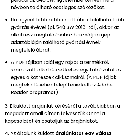
névben található esetleges szóközöket.
Permetező
Ha egynél több robbantott ábra található több
Üvegház
gyártás évével (pl. 548 SW 2018-tól), akkor az
és
alkatrész megtalálásához használja a gép
melegház
adattábláján található gyártási évnek
megfelelő ábrát.
Komposztáló
A PDF fájlban talál egy rajzot a termékről,
Kézi
számozott alkatrészekkel és egy táblázatot az
szerszám,
egyes alkatrészek cikkszmairól. (A PDF fájlok
eszközök
megtekintéséhez telepítenie kell az Adobe
Reader programot)
Kiegészítők
3. Elküldött árajánlat kéréséről a továbbiakban a
megadott email címen felvesszük Önnel a
kapcsolatot és csatoljuk az árajánlatot.
4. Az általunk küldött
árajánlatot egy válasz