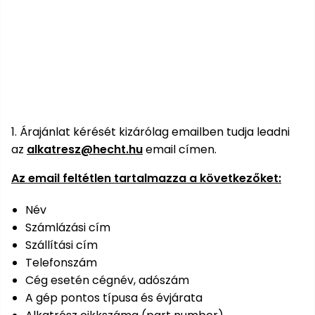
bútorok
program
Kompresszorok
Kiegészítők
Rönkaprító,
Lapvibrátorok,
rönkhasító
szállítóeszközök
Infraszaunák
Ágaprító
Mérőeszközök
Grillek
1. Árajánlat kérését kizárólag emailben tudja leadni
Mérőműszerek
az
alkatresz@hecht.hu
email címen.
Lombfúvó-
Az email feltétlen tartalmazza a következőket:
szívó
Munkaasztalok
Név
Szállítókocsi
és
Számlázási cím
Porszívók
tartozékok
Szállítási cím
Telefonszám
Úttakarító
Szórókocsi,
Cég esetén cégnév, adószám
gépek
kézi szóró
A gép pontos típusa és évjárata
Ventillátorok,