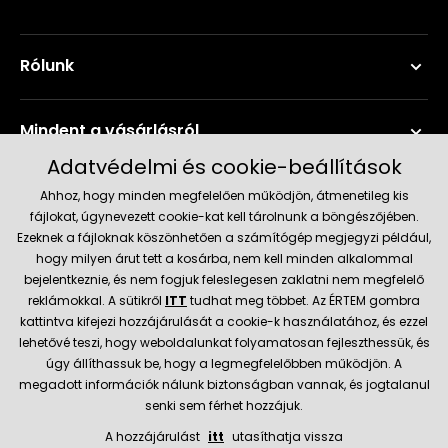
Rólunk
Mindent a vásárlásról
Adatvédelmi és cookie-beállítások
Szerviz és támogatás
Ahhoz, hogy minden megfelelően működjön, átmenetileg kis
fájlokat, úgynevezett cookie-kat kell tárolnunk a böngészőjében.
Ezeknek a fájloknak köszönhetően a számítógép megjegyzi például,
Aktuális információk
hogy milyen árut tett a kosárba, nem kell minden alkalommal
bejelentkeznie, és nem fogjuk feleslegesen zaklatni nem megfelelő
reklámokkal. A sütikről
ITT
tudhat meg többet. Az ÉRTEM gombra
kattintva kifejezi hozzájárulását a cookie-k használatához, és ezzel
Szállítás és fizetési módok
lehetővé teszi, hogy weboldalunkat folyamatosan fejleszthessük, és
úgy állíthassuk be, hogy a legmegfelelőbben működjön. A
Megbízható kereskedő
megadott információk nálunk biztonságban vannak, és jogtalanul
senki sem férhet hozzájuk.
A hozzájárulást
itt
utasíthatja vissza