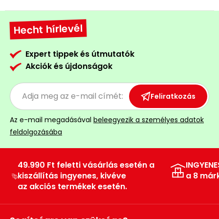
Hecht hírlevél
Expert tippek és útmutatók
Akciók és újdonságok
Feliratkozás
Az e-mail megadásával
beleegyezik a személyes adatok
feldolgozásába
49.990 Ft feletti vásárlás esetén a
INGYENE
kiszállítás ingyenes, kivéve
a 8 már
az akciós termékek esetén.