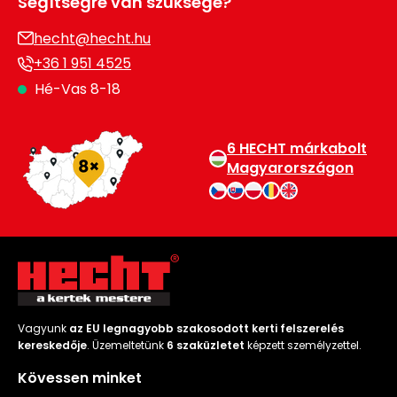
Segítségre van szüksége?
hecht@hecht.hu
+36 1 951 4525
Hé-Vas 8-18
6 HECHT márkabolt
Magyarországon
Vagyunk
az EU legnagyobb szakosodott kerti felszerelés
kereskedője
. Üzemeltetünk
6 szaküzletet
képzett személyzettel.
Kövessen minket