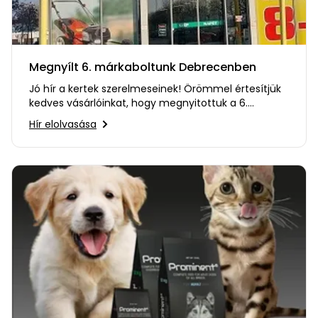
Permetező
Üvegház
Megnyílt 6. márkaboltunk Debrecenben
és
melegház
Jó hír a kertek szerelmeseinek! Örömmel értesítjük
kedves vásárlóinkat, hogy megnyitottuk a 6.
márkaboltunkat…
Komposztáló
Hír elolvasása
Kézi
szerszám,
eszközök
Kiegészítők