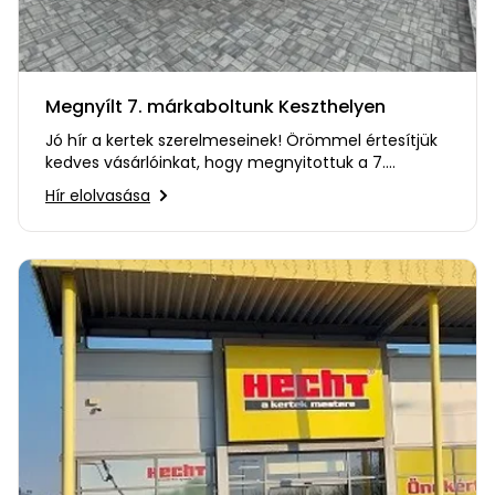
Öntözéstechnika
légkondícionálók
Szivattyú
Megnyílt 7. márkaboltunk Keszthelyen
Magasnyomású
Jó hír a kertek szerelmeseinek! Örömmel értesítjük
mosó
kedves vásárlóinkat, hogy megnyitottuk a 7.
márkaboltunkat…
Hír elolvasása
Seprőgép
Hómaró
Hólapát
és
kiegészítő
Növényápolási
kellékek