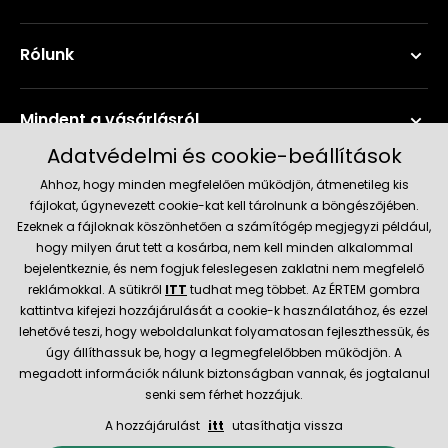
Rólunk
Mindent a vásárlásról
Adatvédelmi és cookie-beállítások
Szerviz és támogatás
Ahhoz, hogy minden megfelelően működjön, átmenetileg kis
fájlokat, úgynevezett cookie-kat kell tárolnunk a böngészőjében.
Ezeknek a fájloknak köszönhetően a számítógép megjegyzi például,
Aktuális információk
hogy milyen árut tett a kosárba, nem kell minden alkalommal
bejelentkeznie, és nem fogjuk feleslegesen zaklatni nem megfelelő
reklámokkal. A sütikről
ITT
tudhat meg többet. Az ÉRTEM gombra
kattintva kifejezi hozzájárulását a cookie-k használatához, és ezzel
Szállítás és fizetési módok
lehetővé teszi, hogy weboldalunkat folyamatosan fejleszthessük, és
úgy állíthassuk be, hogy a legmegfelelőbben működjön. A
Megbízható kereskedő
megadott információk nálunk biztonságban vannak, és jogtalanul
senki sem férhet hozzájuk.
A hozzájárulást
itt
utasíthatja vissza