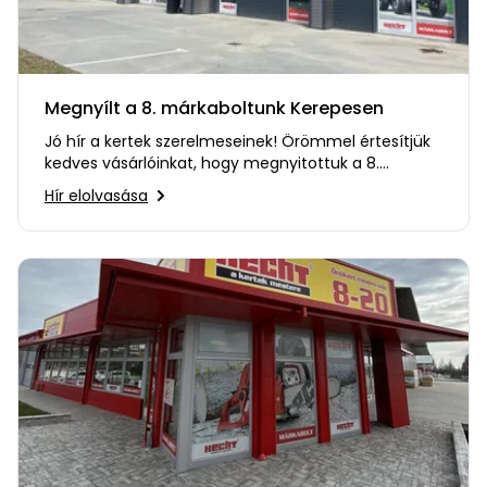
bútorok
program
Kompresszorok
Kiegészítők
Rönkaprító,
Lapvibrátorok,
rönkhasító
szállítóeszközök
Infraszaunák
Megnyílt a 8. márkaboltunk Kerepesen
Ágaprító
Jó hír a kertek szerelmeseinek! Örömmel értesítjük
Mérőeszközök
kedves vásárlóinkat, hogy megnyitottuk a 8.
márkaboltunkat Kerepesen…
Hír elolvasása
Grillek
Mérőműszerek
Lombfúvó-
szívó
Munkaasztalok
Szállítókocsi
és
Porszívók
tartozékok
Úttakarító
Szórókocsi,
gépek
kézi szóró
Ventillátorok,