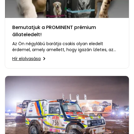
Bemutatjuk a PROMINENT prémium
állateledelt!
Az Ön négylábú barátja csakis olyan eledelt
érdemel, amely amellett, hogy igazán ízletes, az
életerejét is növeli.…
Hír elolvasása