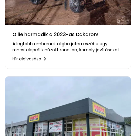
Ollie harmadik a 2023-as Dakaron!
A legtöbb embernek aligha jutna eszébe egy
roncstelepről kihúzott roncson, komoly javításokat
és átalakításokat végezni…
Hír elolvasása