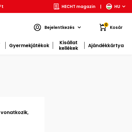
Ft
HECHT magazin
|
HU
0
Bejelentkezés
Kosár
s
Kisállat
Gyermekjátékok
Ajándékkártya
kellékek
 vonatkozik,