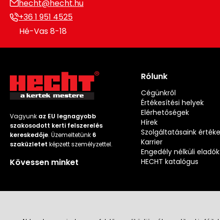
hecht@hecht.hu
+36 1 951 4525
Hé-Vas 8-18
Rólunk
Cégünkről
Értékesítési helyek
Elérhetőségek
Vagyunk
az EU legnagyobb
Hírek
szakosodott kerti felszerelés
Szolgáltatásaink érték
kereskedője
. Üzemeltetünk
6
Karrier
szaküzletet
képzett személyzettel.
Engedély nélküli eladók
Kövessen minket
HECHT katalógus