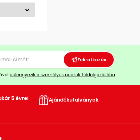
Feliratkozás
ával
beleegyezik a személyes adatok feldolgozásába
akár 5 évre!
Ajándékutalványok