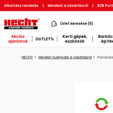
Alkatrész rendelés
|
Mindent a vásárlásról
|
B2B Port
Üzlet keresése (6)
Akciós
Kerti gépek,
Barkác
OUTLET%
ajánlatok
eszközök
építk
HECHT
Minden tudnivaló a vásárlásról
Panaszke