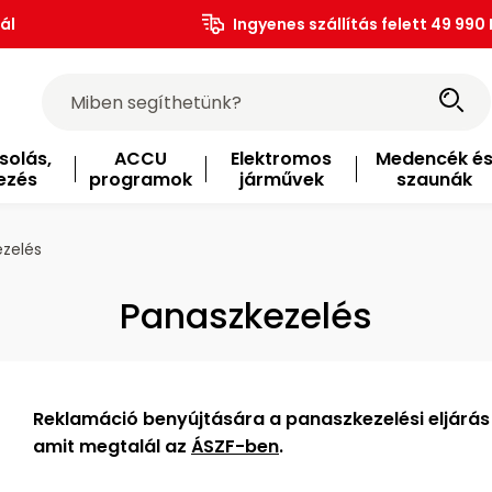
ál
Ingyenes szállítás felett 49 990 
solás,
ACCU
Elektromos
Medencék é
ezés
programok
járművek
szaunák
zelés
Panaszkezelés
Reklamáció benyújtására a panaszkezelési eljárás
amit megtalál az
ÁSZF-ben
.