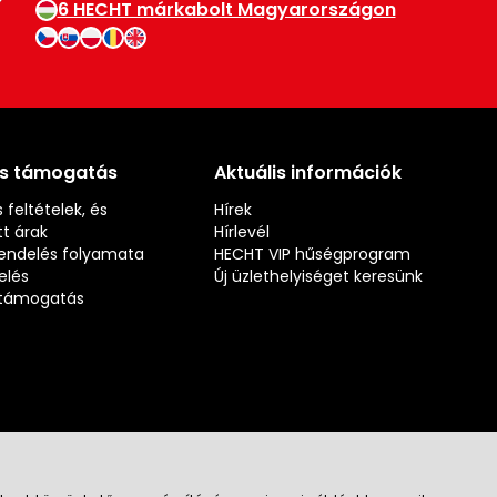
6 HECHT márkabolt Magyarországon
és támogatás
Aktuális információk
 feltételek, és
Hírek
t árak
Hírlevél
rendelés folyamata
HECHT VIP hűségprogram
elés
Új üzlethelyiséget keresünk
s támogatás