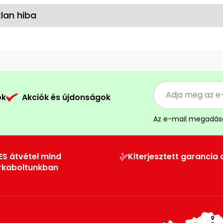
lan hiba
ók
Akciók és újdonságok
Az e-mail megadás
ES átvétel mind
Kiterjesztett garancia 
rkaboltunkban