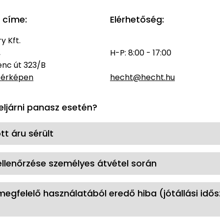
 címe:
Elérhetőség:
 Kft.
,
H-P: 8:00 - 17:00
renc út 323/B
térképen
hecht@hecht.hu
eljárni panasz esetén?
ott áru sérült
llenőrzése személyes átvétel során
egfelelő használatából eredő hiba (jótállási idő