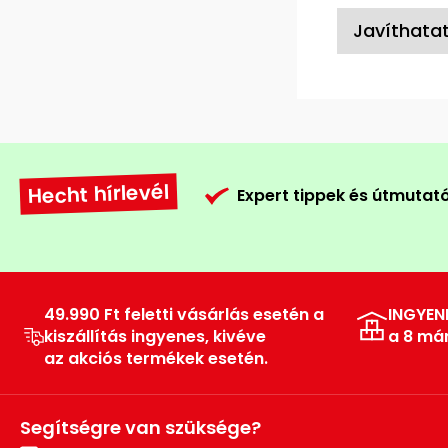
Javíthatat
Hecht hírlevél
Expert tippek és útmutat
49.990 Ft feletti vásárlás esetén a
INGYEN
kiszállítás ingyenes, kivéve
a 8 má
az akciós termékek esetén.
Segítségre van szüksége?