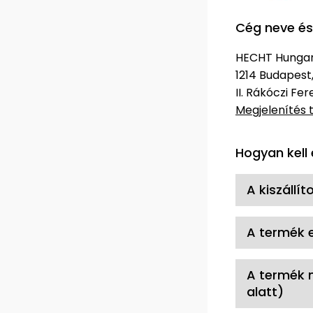
Cég neve és
HECHT Hungary
1214 Budapest
II. Rákóczi Fe
Megjelenítés 
Hogyan kell 
A kiszállít
A termék e
A termék m
alatt)