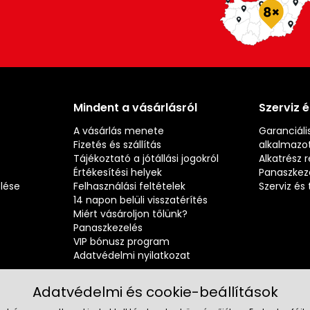
Mindent a vásárlásról
Szerviz 
A vásárlás menete
Garanciális
Fizetés és szállítás
alkalmazot
Tájékoztató a jótállási jogokról
Alkatrész 
Értékesítési helyek
Panaszkez
elése
Felhasználási feltételek
Szerviz é
14 napon belüli visszatérítés
Miért vásároljon tőlünk?
Panaszkezelés
VIP bónusz program
Adatvédelmi nyilatkozat
Adatvédelmi és cookie-beállítások