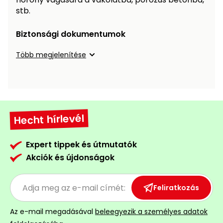
Öntözéstechnika
légkondícionálók
stb.
Biztonsági dokumentumok
Szivattyú
Több megjelenítése
Magasnyomású
mosó
Seprőgép
Hecht hírlevél
Hómaró
Expert tippek és útmutatók
Akciók és újdonságok
Hólapát
és
kiegészítő
Feliratkozás
Növényápolási
kellékek
Az e-mail megadásával
beleegyezik a személyes adatok