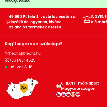
feldolgozásába
Permetező
49.990 Ft feletti vásárlás esetén a
INGYENE
Üvegház
kiszállítás ingyenes, kivéve
a 8 már
és
az akciós termékek esetén.
melegház
Komposztáló
Segítségre van szüksége?
hecht@hecht.hu
Kézi
szerszám,
+36 1 951 4525
eszközök
Hé-Vas 8-18
Kiegészítők
6 HECHT márkabolt
Magyarországon