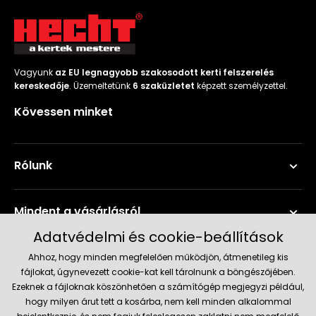
Vagyunk
az EU legnagyobb szakosodott kerti felszerelés
kereskedője
. Üzemeltetünk
6 szaküzletet
képzett személyzettel.
Kövessen minket
Rólunk
Mindent a vásárlásról
Adatvédelmi és cookie-beállítások
Szerviz és támogatás
Ahhoz, hogy minden megfelelően működjön, átmenetileg kis
fájlokat, úgynevezett cookie-kat kell tárolnunk a böngészőjében.
Ezeknek a fájloknak köszönhetően a számítógép megjegyzi például,
Aktuális információk
hogy milyen árut tett a kosárba, nem kell minden alkalommal