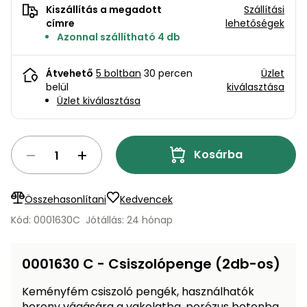
bútorok
program
Kompresszorok
Kiszállítás a megadott
Szállítási
Kiegészítők
címre
lehetőségek
Rönkaprító,
Azonnal szállítható 4 db
Lapvibrátorok,
rönkhasító
szállítóeszközök
Infraszaunák
Átvehető
5 boltban
30 percen
Üzlet
Ágaprító
belül
kiválasztása
Mérőeszközök
Üzlet kiválasztása
Grillek
Mérőműszerek
Kosárba
Lombfúvó-
szívó
Munkaasztalok
Összehasonlítani
Kedvencek
Szállítókocsi
és
Kód: 0001630C
Jótállás: 24 hónap
Porszívók
tartozékok
Úttakarító
Szórókocsi,
0001630 C - Csiszolópenge (2db-os)
gépek
kézi szóró
Keményfém csiszoló pengék, használhatók
Ventillátorok,
horony vágására a vakolatba, porózus betonba,