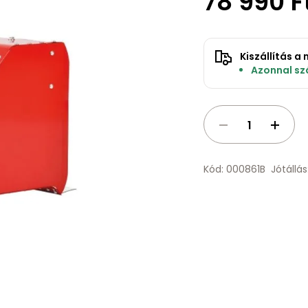
78 990 F
Kiszállítás 
Azonnal szá
Kód: 000861B
Jótállá