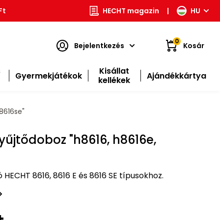
Ft
HECHT magazin
|
HU
0
Bejelentkezés
Kosár
s
Kisállat
Gyermekjátékok
Ajándékkártya
kellékek
8616se"
yűjtődoboz "h8616, h8616e,
HECHT 8616, 8616 E és 8616 SE típusokhoz.