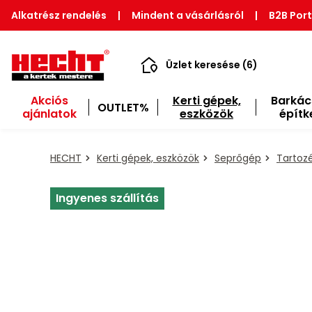
Alkatrész rendelés
|
Mindent a vásárlásról
|
B2B Port
Üzlet keresése (6)
Akciós
Kerti gépek,
Barkác
OUTLET%
ajánlatok
eszközök
építk
HECHT
Kerti gépek, eszközök
Seprőgép
Tartoz
Ingyenes szállítás