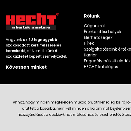
Rólunk
Cégünkről
Értékesítési helyek
Elérhetőségek
Vagyunk
az EU legnagyobb
Hírek
szakosodott kerti felszerelés
Szolgáltatásaink érték
kereskedője
. Üzemeltetünk
6
Karrier
szaküzletet
képzett személyzettel.
Engedély nélküli eladók
Kövessen minket
HECHT katalógus
Ahhoz, hogy minden megfelelően működjön, átmenetileg kis fájlok
árut tett a kosárba, nem kell minden alkalommal bejelentkezn
Szállítás és fizetési módok
hozzájárulását a cookie-k használatához, és ezzel lehetővé te