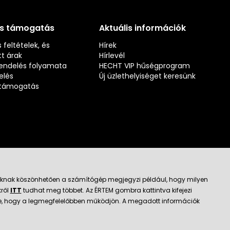
és támogatás
Aktuális információk
 feltételek, és
Hírek
t árak
Hírlevél
rendelés folyamata
HECHT VIP hűségprogram
elés
Új üzlethelyiséget keresünk
s támogatás
jloknak köszönhetően a számítógép megjegyzi például, hogy milyen
kről
ITT
tudhat meg többet. Az ÉRTEM gombra kattintva kifejezi
ató kereskedő
k be, hogy a legmegfelelőbben működjön. A megadott információk