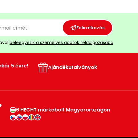
Feliratkozás
ával
beleegyezik a személyes adatok feldolgozásába
akár 5 évre!
Ajándékutalványok
6 HECHT márkabolt Magyarországon