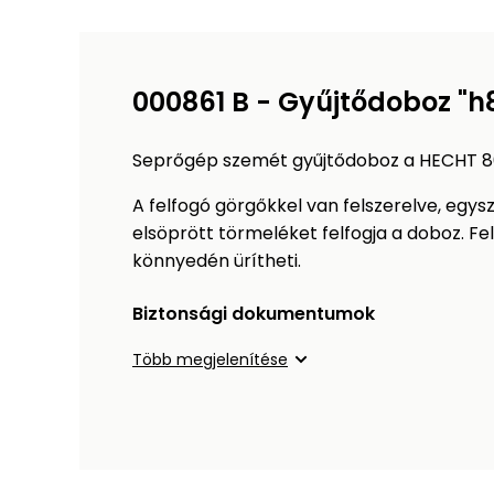
000861 B - Gyűjtődoboz "h8
Seprőgép szemét gyűjtődoboz a HECHT 861
A felfogó görgőkkel van felszerelve, egysz
elsöprött törmeléket felfogja a doboz. Fe
könnyedén ürítheti.
Biztonsági dokumentumok
Több megjelenítése