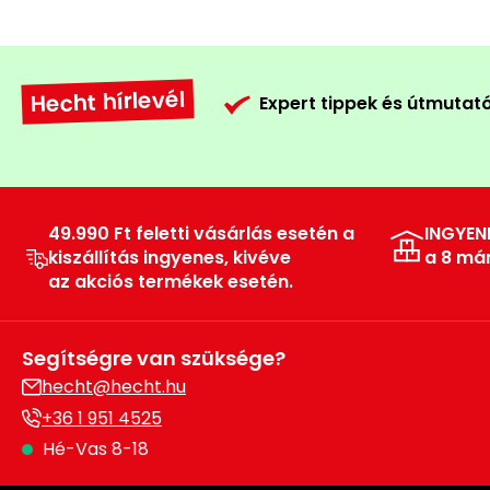
Hecht hírlevél
Expert tippek és útmutat
49.990 Ft feletti vásárlás esetén a
INGYEN
kiszállítás ingyenes, kivéve
a 8 má
az akciós termékek esetén.
Segítségre van szüksége?
hecht@hecht.hu
+36 1 951 4525
Hé-Vas 8-18