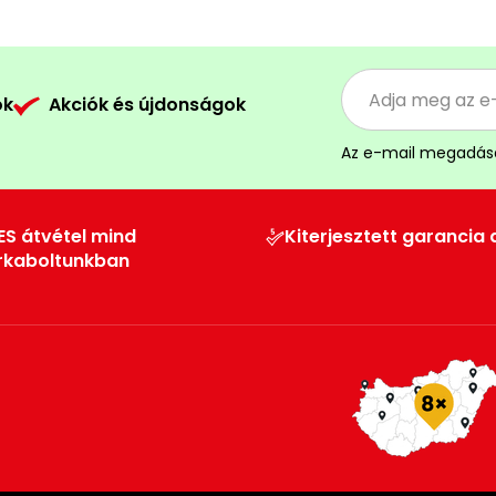
ók
Akciók és újdonságok
Az e-mail megadás
ES átvétel mind
Kiterjesztett garancia 
rkaboltunkban