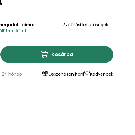
t
a megadott címre
Szállítási lehetőségek
llítható 1 db
Kosárba
s: 24 hónap
Összehasonlítani
Kedvencek