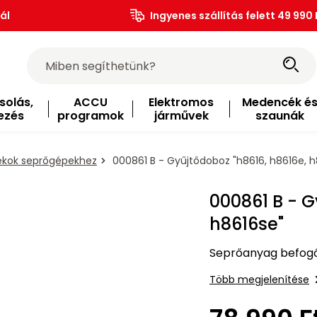
ál
Ingyenes szállítás felett 49 990 
solás,
ACCU
Elektromos
Medencék é
ezés
programok
járművek
szaunák
ékok seprőgépekhez
000861 B - Gyűjtődoboz "h8616, h8616e, h
000861 B - G
h8616se"
Seprőanyag befogó 
Több megjelenítése