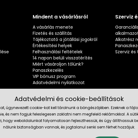
Mindent a vásárlásról
Szerviz 
A vásárlás menete
Garanciális
Fizetés és szállítás
alkalmazot
Tájékoztató a jótállási jogokról
Alkatrész 
Értékesítési helyek
Panaszkez
elése
Felhasználási feltételek
Szerviz é
14 napon belüli visszatérítés
Miért vásároljon tőlünk?
Panaszkezelés
VIP bónusz program
Adatvédelmi nyilatkozat
Adatvédelmi és cookie-beállítások
at, úgynevezett cookie-kat kell tárolnunk a böngészőjében. Ezeknek a fá
ie, és nem fogjuk feleslegesen zaklatni nem megfelelő reklámokkal. A süti
Megbízh
szi, hogy weboldalunkat folyamatosan fejleszthessük, és úgy állíthassu
nálunk biztonságban vannak, és jogtalanul senki sem férhet hozzájuk.