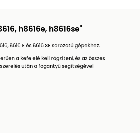
616, h8616e, h8616se"
6, 8616 E és 8616 SE sorozatú gépekhez.
erűen a kefe elé kell rögzíteni, és az összes
lszerelés után a fogantyú segítségével