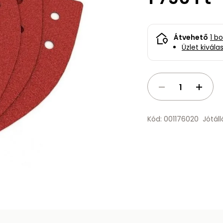
Átvehető
1 b
Üzlet kivála
Kód: 001176020
Jótál