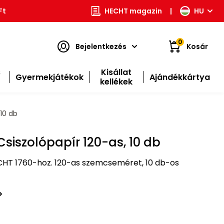
Ft
HECHT magazin
|
HU
0
Bejelentkezés
Kosár
s
Kisállat
Gyermekjátékok
Ajándékkártya
kellékek
10 db
Csiszolópapír 120-as, 10 db
CHT 1760-hoz. 120-as szemcseméret, 10 db-os