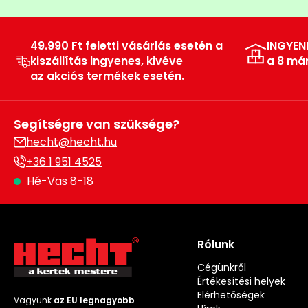
49.990 Ft feletti vásárlás esetén a
INGYEN
kiszállítás ingyenes, kivéve
a 8 má
az akciós termékek esetén.
Segítségre van szüksége?
hecht@hecht.hu
+36 1 951 4525
Hé-Vas 8-18
Rólunk
Cégünkről
Értékesítési helyek
Elérhetőségek
Vagyunk
az EU legnagyobb