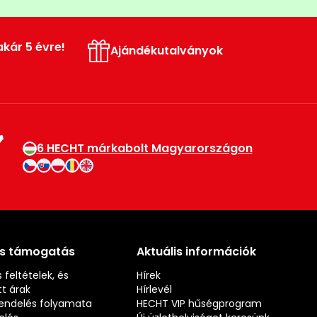
akár 5 évre!
Ajándékutalványok
6 HECHT márkabolt Magyarországon
és támogatás
Aktuális információk
 feltételek, és
Hírek
t árak
Hírlevél
rendelés folyamata
HECHT VIP hűségprogram