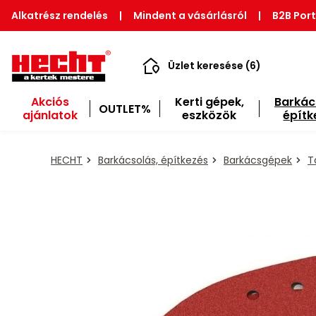
Alkatrész rendelés
|
Mindent a vásárlásról
|
B2B Port
Üzlet keresése (6)
Akciós
Kerti gépek,
Barkác
OUTLET%
ajánlatok
eszközök
építk
HECHT
Barkácsolás, építkezés
Barkácsgépek
T