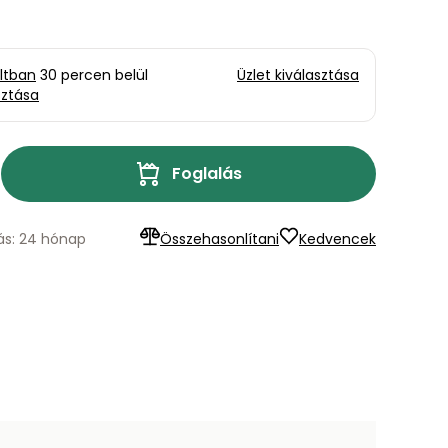
oltban
30 percen belül
Üzlet kiválasztása
sztása
Foglalás
lás: 24 hónap
Összehasonlítani
Kedvencek