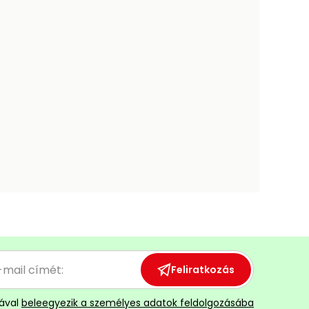
Feliratkozás
ával
beleegyezik a személyes adatok feldolgozásába