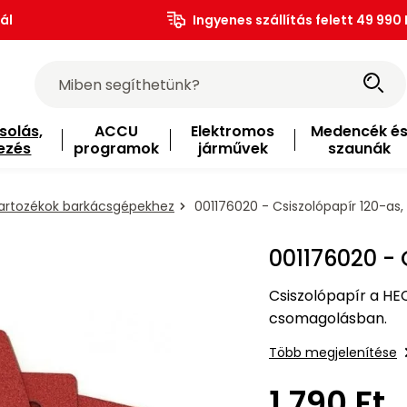
ál
Ingyenes szállítás felett 49 990 
solás,
ACCU
Elektromos
Medencék é
ezés
programok
járművek
szaunák
artozékok barkácsgépekhez
001176020 - Csiszolópapír 120-as, 
001176020 - 
Csiszolópapír a HE
csomagolásban.
Több megjelenítése
1 790 Ft