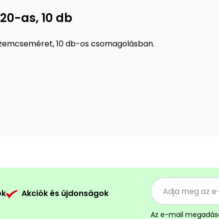
120-as, 10 db
 szemcseméret, 10 db-os csomagolásban.
ók
Akciók és újdonságok
Az e-mail megadás