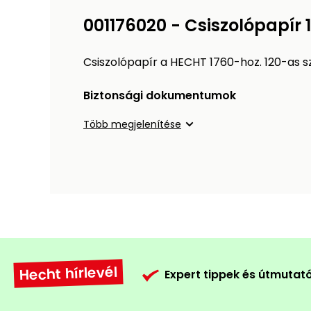
001176020 - Csiszolópapír 
Csiszolópapír a HECHT 1760-hoz. 120-as
Biztonsági dokumentumok
Több megjelenítése
Hecht hírlevél
Expert tippek és útmutat