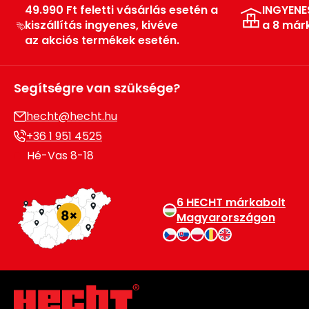
49.990 Ft feletti vásárlás esetén a
INGYENE
Permetező
kiszállítás ingyenes, kivéve
a 8 már
az akciós termékek esetén.
Üvegház
és
melegház
Segítségre van szüksége?
hecht@hecht.hu
Komposztáló
+36 1 951 4525
Kézi
Hé-Vas 8-18
szerszám,
eszközök
6 HECHT márkabolt
Magyarországon
Kiegészítők