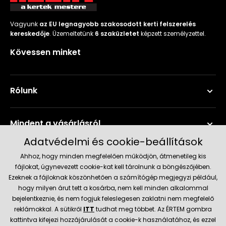
Vagyunk
az EU legnagyobb szakosodott kerti felszerelés
kereskedője
. Üzemeltetünk
6 szaküzletet
képzett személyzettel.
Kövessen minket
Rólunk
Mindent a vásárlásról
Adatvédelmi és cookie-beállítások
Szerviz és támogatás
Ahhoz, hogy minden megfelelően működjön, átmenetileg kis
fájlokat, úgynevezett cookie-kat kell tárolnunk a böngészőjében.
Ezeknek a fájloknak köszönhetően a számítógép megjegyzi például,
Aktuális információk
hogy milyen árut tett a kosárba, nem kell minden alkalommal
bejelentkeznie, és nem fogjuk feleslegesen zaklatni nem megfelelő
reklámokkal. A sütikről
ITT
tudhat meg többet. Az ÉRTEM gombra
kattintva kifejezi hozzájárulását a cookie-k használatához, és ezzel
Szállítás és fizetési módok