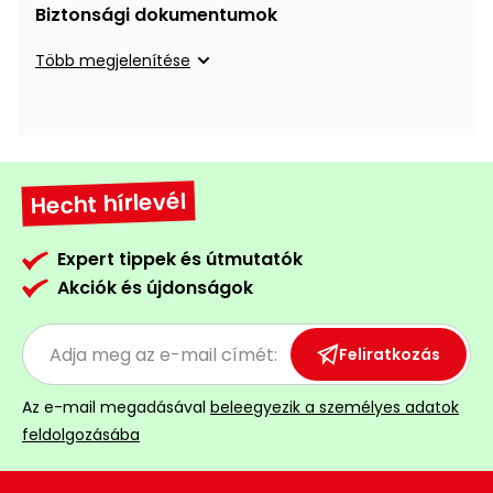
Öntözéstechnika
Biztonsági dokumentumok
légkondícionálók
Több megjelenítése
Szivattyú
Magasnyomású
mosó
Hecht hírlevél
Seprőgép
Expert tippek és útmutatók
Akciók és újdonságok
Hómaró
Hólapát
Feliratkozás
és
kiegészítő
Az e-mail megadásával
beleegyezik a személyes adatok
feldolgozásába
Növényápolási
kellékek