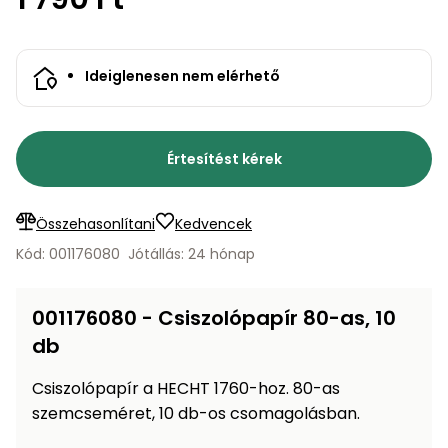
bútorok
program
Kompresszorok
Kiegészítők
Rönkaprító,
Lapvibrátorok,
rönkhasító
Ideiglenesen nem elérhető
szállítóeszközök
Infraszaunák
Ágaprító
Mérőeszközök
Értesítést kérek
Grillek
Mérőműszerek
Összehasonlítani
Kedvencek
Lombfúvó-
Kód: 001176080
Jótállás: 24 hónap
szívó
Munkaasztalok
Szállítókocsi
001176080 - Csiszolópapír 80-as, 10
és
Porszívók
tartozékok
db
Úttakarító
Szórókocsi,
Csiszolópapír a HECHT 1760-hoz. 80-as
gépek
kézi szóró
szemcseméret, 10 db-os csomagolásban.
Ventillátorok,