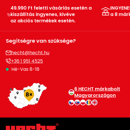
Permetező
49.990 Ft feletti vásárlás esetén a
INGYENE
kiszállítás ingyenes, kivéve
a 8 már
az akciós termékek esetén.
Üvegház
és
melegház
Segítségre van szüksége?
Komposztáló
hecht@hecht.hu
+36 1 951 4525
Kézi
Hé-Vas 8-18
szerszám,
eszközök
6 HECHT márkabolt
Kiegészítők
Magyarországon