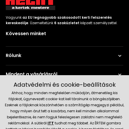
Vagyunk
az EU legnagyobb szakosodott kerti felszerelés
kereskedője
. Üzemeltetünk
6 szaküzletet
képzett személyzettel.
Kövessen minket
Rólunk
Mindent a vásárlásról
Adatvédelmi és cookie-beállítások
Szerviz és támogatás
Ahhoz, hogy minden megfelelően működjön, átmenetileg kis
fájlokat, úgynevezett cookie-kat kell tárolnunk a böngészőjében.
Ezeknek a fájloknak köszönhetően a számítógép megjegyzi például,
Aktuális információk
hogy milyen árut tett a kosárba, nem kell minden alkalommal
bejelentkeznie, és nem fogjuk feleslegesen zaklatni nem megfelelő
reklámokkal. A sütikről
ITT
tudhat meg többet. Az ÉRTEM gombra