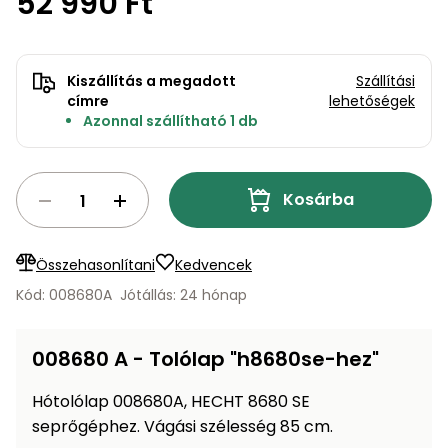
52 990 Ft
bútorok
program
Kompresszorok
Kiegészítők
Rönkaprító,
Lapvibrátorok,
rönkhasító
szállítóeszközök
Kiszállítás a megadott
Szállítási
Infraszaunák
címre
lehetőségek
Ágaprító
Azonnal szállítható 1 db
Mérőeszközök
Grillek
Mérőműszerek
Kosárba
Lombfúvó-
szívó
Munkaasztalok
Összehasonlítani
Kedvencek
Kód: 008680A
Jótállás: 24 hónap
Szállítókocsi
és
Porszívók
tartozékok
008680 A - Tolólap "h8680se-hez"
Úttakarító
Szórókocsi,
gépek
Hótolólap 008680A, HECHT 8680 SE
kézi szóró
seprőgéphez. Vágási szélesség 85 cm.
Ventillátorok,