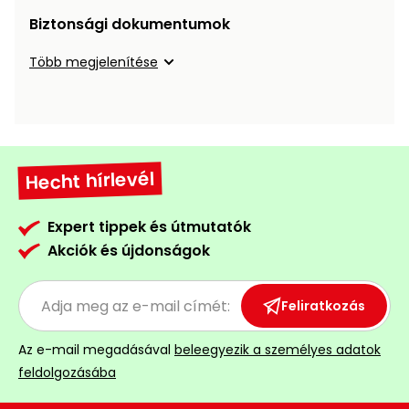
Öntözéstechnika
légkondícionálók
Biztonsági dokumentumok
Több megjelenítése
Szivattyú
Magasnyomású
mosó
Hecht hírlevél
Seprőgép
Expert tippek és útmutatók
Hómaró
Akciók és újdonságok
Hólapát
Feliratkozás
és
kiegészítő
Az e-mail megadásával
beleegyezik a személyes adatok
Növényápolási
feldolgozásába
kellékek