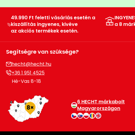
Permetező
49.990 Ft feletti vásárlás esetén a
INGYENE
Üvegház
kiszállítás ingyenes, kivéve
a 8 már
és
az akciós termékek esetén.
melegház
Segítségre van szüksége?
Komposztáló
hecht@hecht.hu
Kézi
+36 1 951 4525
szerszám,
eszközök
Hé-Vas 8-18
Kiegészítők
6 HECHT márkabolt
Magyarországon