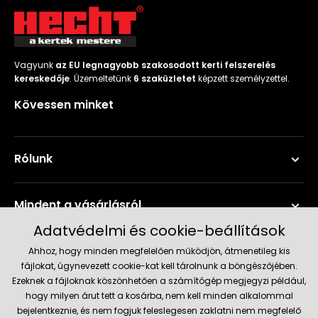
Vagyunk
az EU legnagyobb szakosodott kerti felszerelés
kereskedője
. Üzemeltetünk
6 szaküzletet
képzett személyzettel.
Kövessen minket
Rólunk
Mindent a vásárlásról
Adatvédelmi és cookie-beállítások
Szerviz és támogatás
Ahhoz, hogy minden megfelelően működjön, átmenetileg kis
fájlokat, úgynevezett cookie-kat kell tárolnunk a böngészőjében.
Ezeknek a fájloknak köszönhetően a számítógép megjegyzi például,
Aktuális információk
hogy milyen árut tett a kosárba, nem kell minden alkalommal
bejelentkeznie, és nem fogjuk feleslegesen zaklatni nem megfelelő