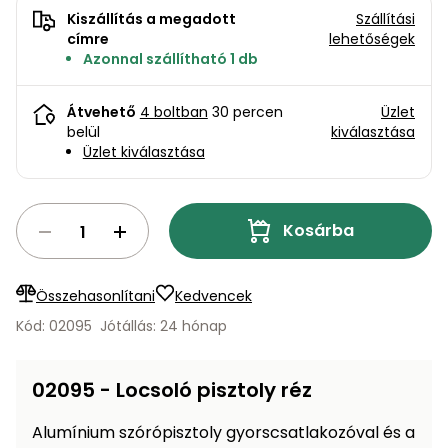
bútorok
program
Kompresszorok
Kiszállítás a megadott
Szállítási
Kiegészítők
címre
lehetőségek
Rönkaprító,
Lapvibrátorok,
Azonnal szállítható 1 db
rönkhasító
szállítóeszközök
Infraszaunák
Átvehető
4 boltban
30 percen
Üzlet
Ágaprító
Mérőeszközök
belül
kiválasztása
Üzlet kiválasztása
Grillek
Mérőműszerek
Kosárba
Lombfúvó-
szívó
Munkaasztalok
Összehasonlítani
Kedvencek
Szállítókocsi
és
Porszívók
Kód: 02095
Jótállás: 24 hónap
tartozékok
Úttakarító
Szórókocsi,
02095 - Locsoló pisztoly réz
gépek
kézi szóró
Alumínium szórópisztoly gyorscsatlakozóval és a
Ventillátorok,