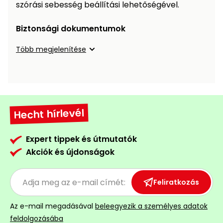
Öntözéstechnika
szórási sebesség beállítási lehetőségével.
légkondícionálók
Biztonsági dokumentumok
Szivattyú
Több megjelenítése
Magasnyomású
mosó
Seprőgép
Hecht hírlevél
Hómaró
Expert tippek és útmutatók
Akciók és újdonságok
Hólapát
és
kiegészítő
Feliratkozás
Növényápolási
Az e-mail megadásával
beleegyezik a személyes adatok
kellékek
feldolgozásába