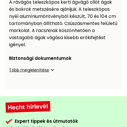
A rávágós teleszkópos kerti ágvágó ollót ágak
Öntözéstechnika
légkondícionálók
és bokrok metszésére ajánljuk. A teleszkópos
nyél alumíniumöntvényből készült, 70 és 104 cm
Szivattyú
tartományban állítható. Csúszásmentes felületű
markolat. A racsninak köszönhetően a
Magasnyomású
vastagabb ágak vágása kisebb erőkifejtést
mosó
igényel.
Seprőgép
Biztonsági dokumentumok
Több megjelenítése
Hómaró
Hólapát
és
kiegészítő
Hecht hírlevél
Növényápolási
kellékek
Expert tippek és útmutatók