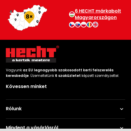
6 HECHT márkabolt
Magyarországon
Vagyunk
az EU legnagyobb szakosodott kerti felszerelés
kereskedője
. Üzemeltetünk
6 szaküzletet
képzett személyzettel.
Kövessen minket
Rólunk
Mindent a vásárlásról