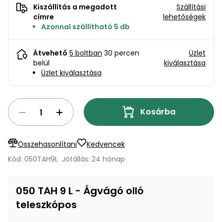
bútorok
program
Kompresszorok
Kiszállítás a megadott
Szállítási
Kiegészítők
címre
lehetőségek
Rönkaprító,
Azonnal szállítható 5 db
Lapvibrátorok,
rönkhasító
szállítóeszközök
Infraszaunák
Átvehető
5 boltban
30 percen
Üzlet
Ágaprító
belül
kiválasztása
Mérőeszközök
Üzlet kiválasztása
Grillek
Mérőműszerek
Kosárba
Lombfúvó-
szívó
Munkaasztalok
Összehasonlítani
Kedvencek
Szállítókocsi
és
Kód: 050TAH9L
Jótállás: 24 hónap
Porszívók
tartozékok
Úttakarító
Szórókocsi,
050 TAH 9 L - Ágvágó olló
gépek
kézi szóró
teleszkópos
Ventillátorok,