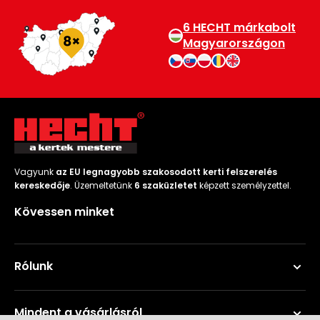
6 HECHT márkabolt
Magyarországon
Vagyunk
az EU legnagyobb szakosodott kerti felszerelés
kereskedője
. Üzemeltetünk
6 szaküzletet
képzett személyzettel.
Kövessen minket
Rólunk
Mindent a vásárlásról