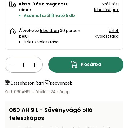
bútorok
program
Kompresszorok
Kiszállítás a megadott
Szállítási
Kiegészítők
címre
lehetőségek
Rönkaprító,
Azonnal szállítható 5 db
Lapvibrátorok,
rönkhasító
szállítóeszközök
Infraszaunák
Átvehető
5 boltban
30 percen
Üzlet
Ágaprító
belül
kiválasztása
Mérőeszközök
Üzlet kiválasztása
Grillek
Mérőműszerek
Kosárba
Lombfúvó-
szívó
Munkaasztalok
Összehasonlítani
Kedvencek
Szállítókocsi
és
Kód: 060AH9L
Jótállás: 24 hónap
Porszívók
tartozékok
Úttakarító
Szórókocsi,
060 AH 9 L - Sővényvágó olló
gépek
kézi szóró
teleszkópos
Ventillátorok,