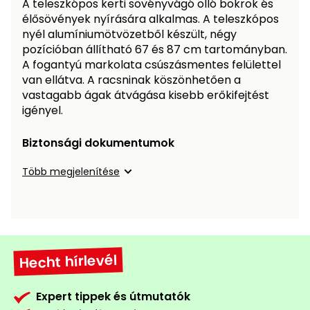
A teleszkópos kerti sövényvágó olló bokrok és
Öntözéstechnika
légkondícionálók
élősövények nyírására alkalmas. A teleszkópos
nyél alumíniumötvözetből készült, négy
pozícióban állítható 67 és 87 cm tartományban.
Szivattyú
A fogantyú markolata csúszásmentes felülettel
van ellátva. A racsninak köszönhetően a
Magasnyomású
vastagabb ágak átvágása kisebb erőkifejtést
mosó
igényel.
Seprőgép
Biztonsági dokumentumok
Több megjelenítése
Hómaró
Hólapát
és
kiegészítő
Hecht hírlevél
Növényápolási
kellékek
Expert tippek és útmutatók