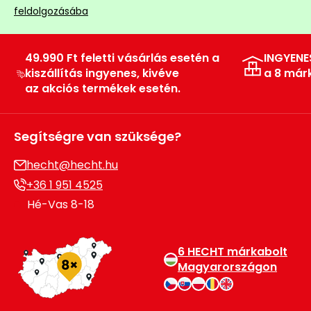
feldolgozásába
Permetező
Üvegház
49.990 Ft feletti vásárlás esetén a
INGYENE
és
kiszállítás ingyenes, kivéve
a 8 már
melegház
az akciós termékek esetén.
Komposztáló
Segítségre van szüksége?
Kézi
hecht@hecht.hu
szerszám,
+36 1 951 4525
eszközök
Hé-Vas 8-18
Kiegészítők
6 HECHT márkabolt
Magyarországon