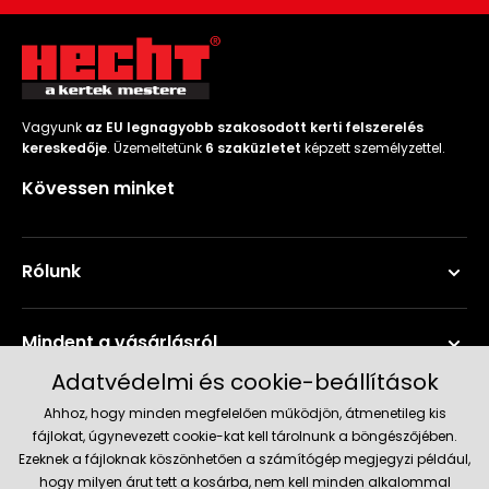
Vagyunk
az EU legnagyobb szakosodott kerti felszerelés
kereskedője
. Üzemeltetünk
6 szaküzletet
képzett személyzettel.
Kövessen minket
Rólunk
Mindent a vásárlásról
Adatvédelmi és cookie-beállítások
Szerviz és támogatás
Ahhoz, hogy minden megfelelően működjön, átmenetileg kis
fájlokat, úgynevezett cookie-kat kell tárolnunk a böngészőjében.
Ezeknek a fájloknak köszönhetően a számítógép megjegyzi például,
Aktuális információk
hogy milyen árut tett a kosárba, nem kell minden alkalommal