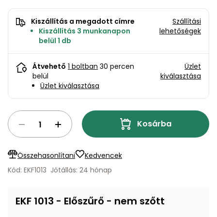
bútorok
program
Kompresszorok
Kiegészítők
Rönkaprító,
Kiszállítás a megadott címre
Szállítási
Lapvibrátorok,
Kiszállítás 3 munkanapon
lehetőségek
rönkhasító
szállítóeszközök
belül 1 db
Infraszaunák
Ágaprító
Mérőeszközök
Átvehető
1 boltban
30 percen
Üzlet
belül
kiválasztása
Üzlet kiválasztása
Grillek
Mérőműszerek
Lombfúvó-
Kosárba
szívó
Munkaasztalok
Szállítókocsi
és
Összehasonlítani
Kedvencek
Porszívók
tartozékok
Kód: EKF1013
Jótállás: 24 hónap
Úttakarító
Szórókocsi,
gépek
kézi szóró
EKF 1013 - Előszűrő - nem szőtt
Ventillátorok,