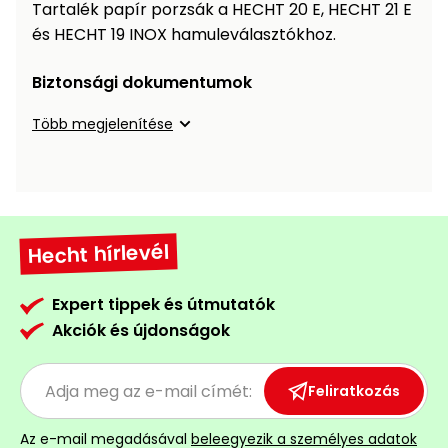
Öntözéstechnika
Tartalék papír porzsák a HECHT 20 E, HECHT 21 E
légkondícionálók
és HECHT 19 INOX hamuleválasztókhoz.
Szivattyú
Biztonsági dokumentumok
Több megjelenítése
Magasnyomású
mosó
Seprőgép
Hecht hírlevél
Hómaró
Expert tippek és útmutatók
Hólapát
Akciók és újdonságok
és
kiegészítő
Feliratkozás
Növényápolási
kellékek
Az e-mail megadásával
beleegyezik a személyes adatok