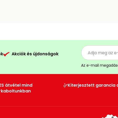
ók
Akciók és újdonságok
Az e-mail megadás
ES átvétel mind
Kiterjesztett garancia 
rkaboltunkban