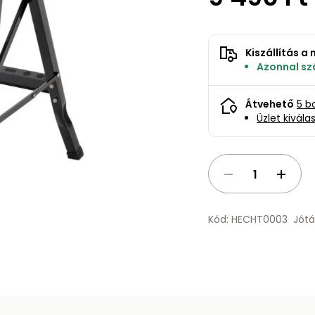
Kiszállítás 
Azonnal szá
Átvehető
5 b
Üzlet kivála
Kód: HECHT0003
Jótá