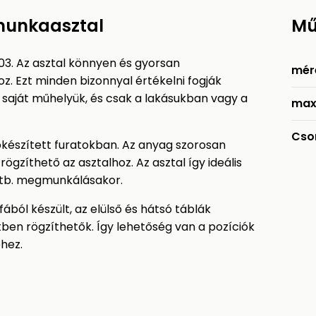
 munkaasztal
Mű
03. Az asztal könnyen és gyorsan
mér
z. Ezt minden bizonnyal értékelni fogják
 saját műhelyük, és csak a lakásukban vagy a
max
Cso
őkészített furatokban. Az anyag szorosan
gzíthető az asztalhoz. Az asztal így ideális
stb. megmunkálásakor.
ól készült, az elülső és hátsó táblák
ben rögzíthetők. Így lehetőség van a pozíciók
hez.