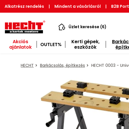
Alkatrész rendelés
|
Mindent a vásárlásról
|
B2B Port
Üzlet keresése (6)
Akciós
Kerti gépek,
Barkác
OUTLET%
ajánlatok
eszközök
építk
HECHT
Barkácsolás, építkezés
HECHT 0003 - Unive