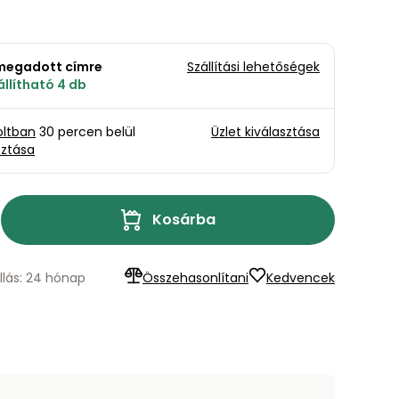
a megadott címre
Szállítási lehetőségek
llítható 4 db
oltban
30 percen belül
Üzlet kiválasztása
sztása
Kosárba
llás: 24 hónap
Összehasonlítani
Kedvencek