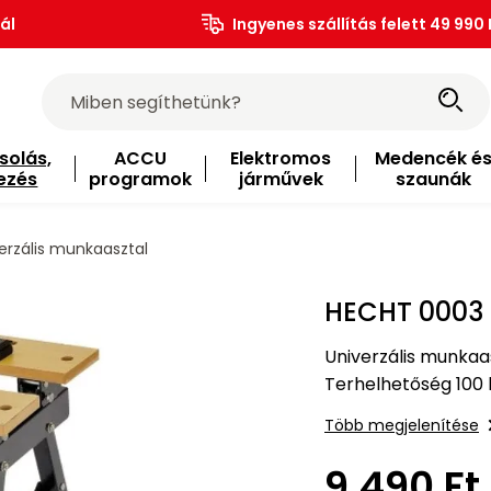
ál
Ingyenes szállítás felett 49 990 
solás,
ACCU
Elektromos
Medencék é
ezés
programok
járművek
szaunák
rzális munkaasztal
HECHT 0003 
Univerzális munka
Terhelhetőség 100 
Több megjelenítése
9 490 Ft