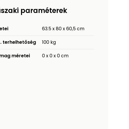
szaki paraméterek
etei
63.5 x 80 x 60,5 cm
. terhelhetőség
100 kg
mag méretei
0 x 0 x 0 cm