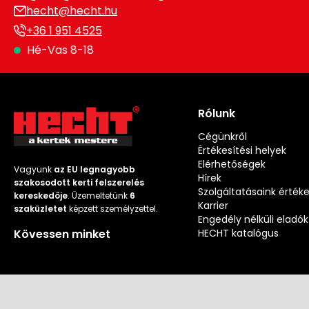
hecht@hecht.hu
+36 1 951 4525
Hé-Vas 8-18
Rólunk
Cégünkről
Értékesítési helyek
Elérhetőségek
Vagyunk
az EU legnagyobb
Hírek
szakosodott kerti felszerelés
Szolgáltatásaink érték
kereskedője
. Üzemeltetünk
6
Karrier
szaküzletet
képzett személyzettel.
Engedély nélküli eladók
Kövessen minket
HECHT katalógus