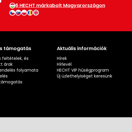
6 HECHT márkabolt Magyarországon
és támogatás
Aktuális információk
 feltételek, és
Hírek
t árak
Hírlevél
rendelés folyamata
HECHT VIP hűségprogram
elés
Új üzlethelyiséget keresünk
s támogatás