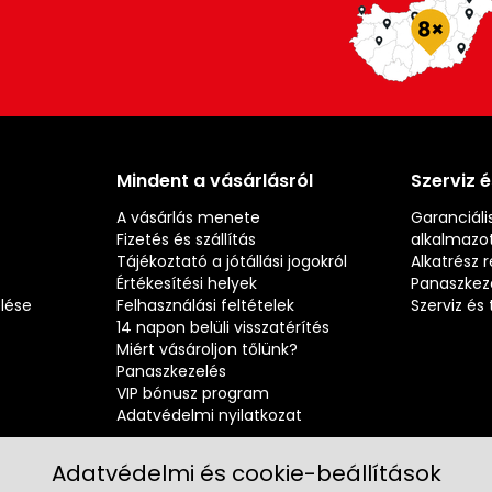
Mindent a vásárlásról
Szerviz 
A vásárlás menete
Garanciális
Fizetés és szállítás
alkalmazot
Tájékoztató a jótállási jogokról
Alkatrész 
Értékesítési helyek
Panaszkez
elése
Felhasználási feltételek
Szerviz é
14 napon belüli visszatérítés
Miért vásároljon tőlünk?
Panaszkezelés
VIP bónusz program
Adatvédelmi nyilatkozat
Adatvédelmi és cookie-beállítások