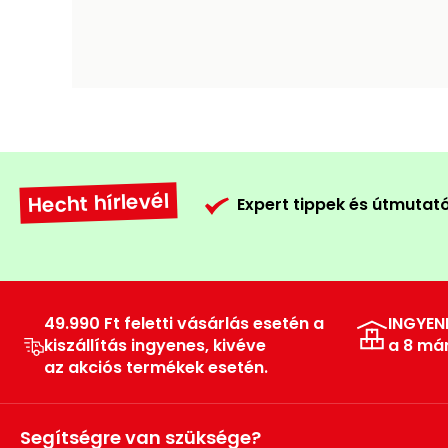
Hecht hírlevél
Expert tippek és útmutat
49.990 Ft feletti vásárlás esetén a
INGYEN
kiszállítás ingyenes, kivéve
a 8 má
az akciós termékek esetén.
Segítségre van szüksége?