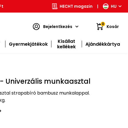
Ft
HECHT magazin
|
HU
0
Bejelentkezés
Kosár
s
Kisállat
Gyermekjátékok
Ajándékkártya
kellékek
- Univerzális munkaasztal
asztal strapabíró bambusz munkalappal.
kg.