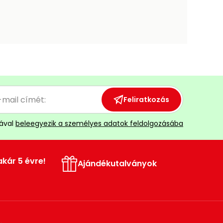
Feliratkozás
ával
beleegyezik a személyes adatok feldolgozásába
akár 5 évre!
Ajándékutalványok