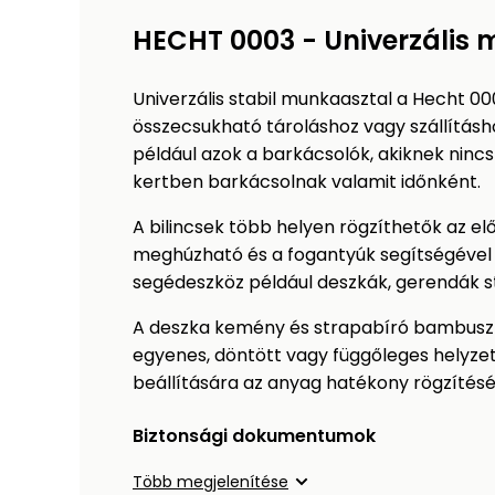
HECHT 0003 - Univerzális
Univerzális stabil munkaasztal a Hecht 00
összecsukható tároláshoz vagy szállításho
például azok a barkácsolók, akiknek nincs
kertben barkácsolnak valamit időnként.
A bilincsek több helyen rögzíthetők az el
meghúzható és a fogantyúk segítségével rö
segédeszköz például deszkák, gerendák 
A deszka kemény és strapabíró bambuszfáb
egyenes, döntött vagy függőleges helyzet
beállítására az anyag hatékony rögzítésé
Biztonsági dokumentumok
Több megjelenítése