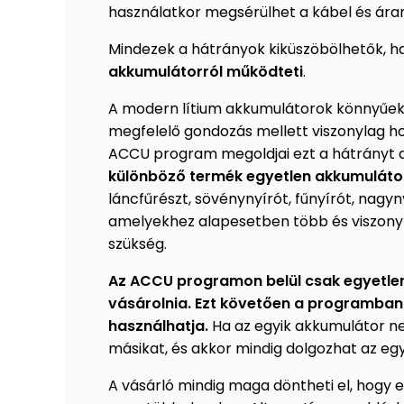
használatkor megsérülhet a kábel és ár
Mindezek a hátrányok kiküszöbölhetők, h
akkumulátorról működteti
.
A modern lítium akkumulátorok könnyűek,
megfelelő gondozás mellett viszonylag h
ACCU program megoldjai ezt a hátrányt az
különböző termék egyetlen akkumuláto
láncfűrészt, sövénynyírót, fűnyírót, nag
amelyekhez alapesetben több és viszony
szükség.
Az ACCU programon belül csak egyetlen 
vásárolnia.
Ezt követően a programban
használhatja.
Ha az egyik akkumulátor n
másikat, és akkor mindig dolgozhat az egy
A vásárló mindig maga döntheti el, hogy