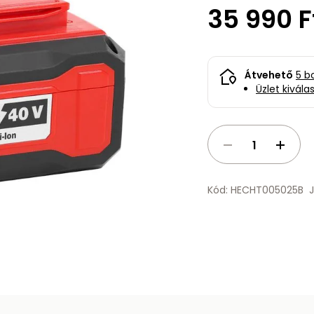
35 990 F
Átvehető
5 b
Üzlet kivála
Kód: HECHT005025B