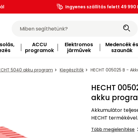
ál
Ingyenes szállítás felett 49 990 
solás,
ACCU
Elektromos
Medencék é
ezés
programok
járművek
szaunák
ECHT 5040 akku program
Kiegészítők
HECHT 005025 B - Akk
HECHT 00502
akku progr
Akkumulátor teljes
HECHT termékével. 
Több megjelenítése