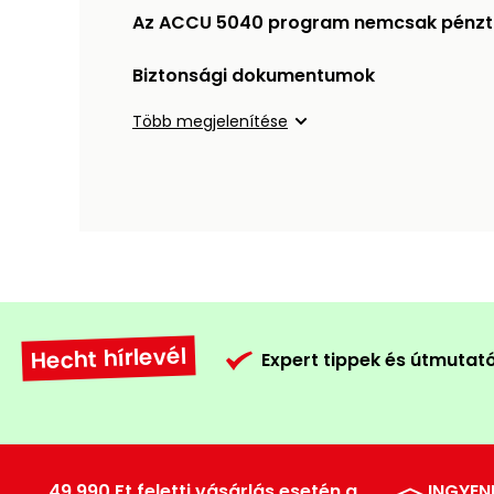
Az ACCU 5040 program nemcsak pénzt t
Biztonsági dokumentumok
Több megjelenítése
Hecht hírlevél
Expert tippek és útmutat
49.990 Ft feletti vásárlás esetén a
INGYEN