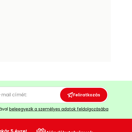
Feliratkozás
ával
beleegyezik a személyes adatok feldolgozásába
akár 5 évre!