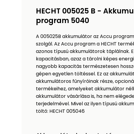
HECHT 005025 B - Akkumul
program 5040
A 005025B akkumulátor az Accu program 
szolgál. Az Accu program a HECHT termék
azonos típusú akkumulátorok táplálnak. 
kapacitásban, azaz a tárolni képes ener
nagyobb kapacitás természetesen hossza
gépen egyetlen töltéssel. Ez az akkumulá
akkumulátoros fűnyíróinak része, opcio
termékeihez, amelyeket akkumulátor nélkü
akkumulátor vásárlása is, ha nem eléged
terjedelmével. Mivel az ilyen típusú akkumu
töltő: HECHT 005046