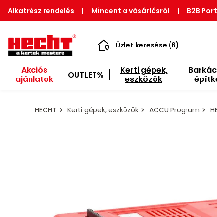
Alkatrész rendelés
|
Mindent a vásárlásról
|
B2B Port
Üzlet keresése (6)
Akciós
Kerti gépek,
Barkác
OUTLET%
ajánlatok
eszközök
építk
HECHT
Kerti gépek, eszközök
ACCU Program
H