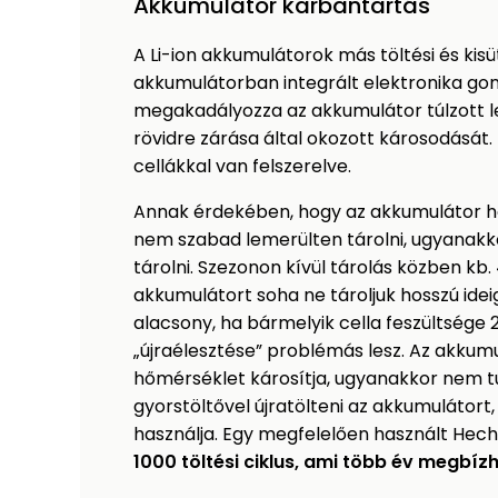
Akkumulátor karbantartás
A Li-ion akkumulátorok más töltési és kis
akkumulátorban integrált elektronika gon
megakadályozza az akkumulátor túlzott l
rövidre zárása által okozott károsodását
cellákkal van felszerelve.
Annak érdekében, hogy az akkumulátor h
nem szabad lemerülten tárolni, ugyanakko
tárolni. Szezonon kívül tárolás közben kb. 
akkumulátort soha ne tároljuk hosszú idei
alacsony, ha bármelyik cella feszültsége 
„újraélesztése” problémás lesz. Az akkumu
hőmérséklet károsítja, ugyanakkor nem tű
gyorstöltővel újratölteni az akkumulátort
használja. Egy megfelelően használt Hech
1000 töltési ciklus, ami több év megbíz