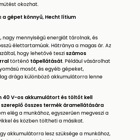
amütést okozhat.
a
a gépet könnyű, Hecht lítium
 nagy mennyiségű energiát tárolnak, és
osszú élettartamúak. Hátránya a magas ár. Az
által, hogy lehetővé teszi
számos
rral
történő
tápellátását
. Például vásárolhat
ynyomású mosót, és egyéb gépeket,
lag drága különböző akkumulátorra lenne
40 V-os akkumulátort és töltőt kell
 szereplő összes termék áramellátására
em elég a munkához, egyszerűen megveszi a
ikkel és közben töltheti a másikat.
 egy akkumulátorra lesz szüksége a munkához,