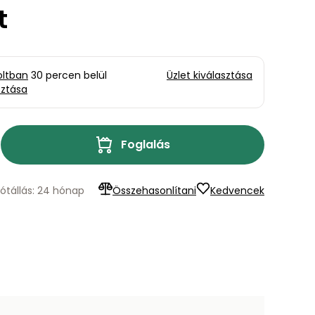
t
oltban
30 percen belül
Üzlet kiválasztása
sztása
Foglalás
Jótállás: 24 hónap
Összehasonlítani
Kedvencek