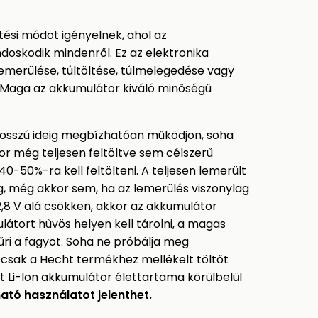
ütési módot igényelnek, ahol az
doskodik mindenről. Ez az elektronika
emerülése, túltöltése, túlmelegedése vagy
. Maga az akkumulátor kiváló minőségű
osszú ideig megbízhatóan működjön, soha
r még teljesen feltöltve sem célszerű
40-50%-ra kell feltölteni. A teljesen lemerült
g, még akkor sem, ha az lemerülés viszonylag
2,8 V alá csökken, akkor az akkumulátor
látort hűvös helyen kell tárolni, a magas
ri a fagyot. Soha ne próbálja meg
, csak a Hecht termékhez mellékelt töltőt
t Li-Ion akkumulátor élettartama körülbelül
ható használatot jelenthet.