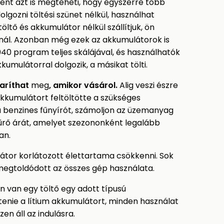
ént azt is megteheti, hogy egyszerre több
olgozni töltési szünet nélkül, használhat
öltő és akkumulátor nélkül szállítjuk, ön
znál. Azonban még ezek az akkumulátorok is
0 program teljes skálájával, és használhatók
umulátorral dolgozik, a másikat tölti.
karíthat
meg
, amikor vásárol.
Alig veszi észre
akkumulátort feltöltötte a szükséges
a benzines fűnyírót, számoljon az üzemanyag
zűrő árát, amelyet szezononként legalább
an.
látor korlátozott élettartama csökkenni. Sok
t megtoldódott az összes gép használata.
 van egy töltő egy adott típusú
tenie a lítium akkumulátort, minden használat
en áll az indulásra.