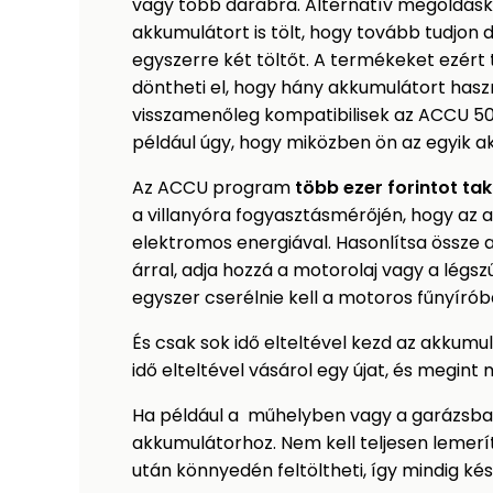
vagy több darabra. Alternatív megoldásk
akkumulátort is tölt, hogy tovább tudjon d
egyszerre két töltőt. A termékeket ezért t
döntheti el, hogy hány akkumulátort has
visszamenőleg kompatibilisek az ACCU 504
például úgy, hogy miközben ön az egyik akk
Az ACCU program
több ezer forintot ta
a villanyóra fogyasztásmérőjén, hogy az 
elektromos energiával. Hasonlítsa össze 
árral, adja hozzá a motorolaj vagy a légs
egyszer cserélnie kell a motoros fűnyírób
És csak sok idő elteltével kezd az akkumu
idő elteltével vásárol egy újat, és megin
Ha például a műhelyben vagy a garázsban
akkumulátorhoz. Nem kell teljesen lemerí
után könnyedén feltöltheti, így mindig kész