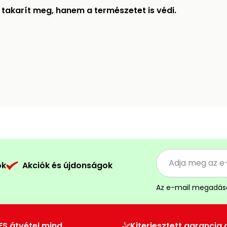
akarít meg, hanem a természetet is védi.
ók
Akciók és újdonságok
Az e-mail megadás
ES átvétel mind
Kiterjesztett garancia 