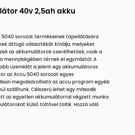
átor 40v 2,5ah akku
5040 sorozat termékeinek tápellátására
ek átfogó választékát kínálja, melyeket
Ezek az akkumulátorok cserélhetőek, csak a
gia mennyiségében térnek el egymástól. A
bb üzemidőt is jelent egy akkumulátoros
tor az Accu 5040 sorozat egyes
nálisan megvásárolható az accu program egyéb
l szállítunk. Célszerű lehet egy második
ett az egyetlen akkumulátorral végzett munka
látorokat külső töltővel töltik. Hozzá való