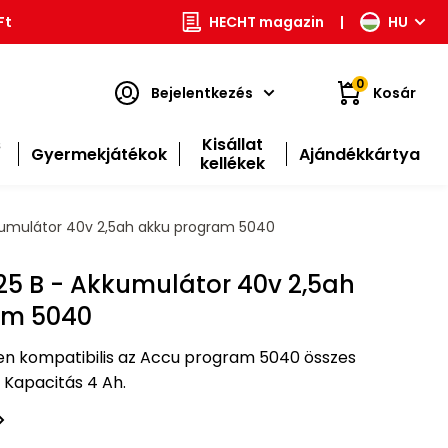
Ft
HECHT magazin
|
HU
0
Bejelentkezés
Kosár
s
Kisállat
Gyermekjátékok
Ajándékkártya
kellékek
umulátor 40v 2,5ah akku program 5040
5 B - Akkumulátor 40v 2,5ah
am 5040
en kompatibilis az Accu program 5040 összes
Kapacitás 4 Ah.