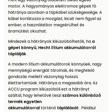
motor. A hagyományos elektromos gépek fő
hátránya azonban a tápkábel szükségessége. A
kábel korlátozza a mozgást, kicsit nem figyel az
ember, a használatkor megsérülhet és
áramütést okozhat.
Mindezek a hátrányok kiküszöbölhetők, ha
a
gépet könnyű, Hecht lítium akkumulátorról
táplálják
.
A modern lítium akkumulátorok könnyűek, nagy
mennyiségű energiát tárolnak, és megfelelő
gondozás mellett viszonylag hosszú
élettartamúak. Hátránya a magasabb ára. Az
ACCU program kiküszöböli ezt a hátrányt
azáltal, hogy lehetővé teszi
számos különböző
termék egyetlen
akkumulátorral
történő
táplálását
. Például