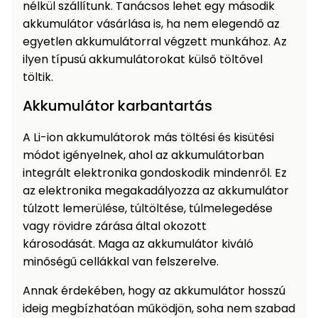
nélkül szállítunk. Tanácsos lehet egy második
Permetező
akkumulátor vásárlása is, ha nem elegendő az
egyetlen akkumulátorral végzett munkához. Az
Üvegház
ilyen típusú akkumulátorokat külső töltővel
és
töltik.
melegház
Akkumulátor karbantartás
Komposztáló
A Li-ion akkumulátorok más töltési és kisütési
módot igényelnek, ahol az akkumulátorban
Kézi
integrált elektronika gondoskodik mindenről. Ez
szerszám,
eszközök
az elektronika megakadályozza az akkumulátor
túlzott lemerülése, túltöltése, túlmelegedése
vagy rövidre zárása által okozott
Kiegészítők
károsodását. Maga az akkumulátor kiváló
minőségű cellákkal van felszerelve.
Annak érdekében, hogy az akkumulátor hosszú
ideig megbízhatóan működjön, soha nem szabad