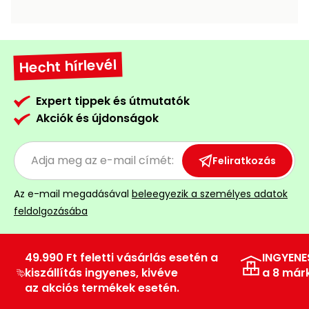
Hecht hírlevél
Expert tippek és útmutatók
Akciók és újdonságok
Feliratkozás
Az e-mail megadásával
beleegyezik a személyes adatok
feldolgozásába
49.990 Ft feletti vásárlás esetén a
INGYENE
kiszállítás ingyenes, kivéve
a 8 már
az akciós termékek esetén.