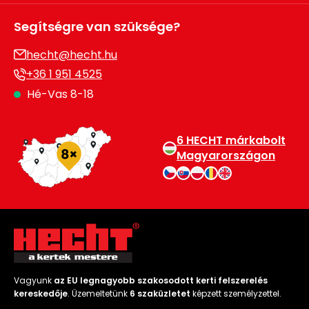
Segítségre van szüksége?
hecht@hecht.hu
+36 1 951 4525
Hé-Vas 8-18
6 HECHT márkabolt
Magyarországon
Vagyunk
az EU legnagyobb szakosodott kerti felszerelés
kereskedője
. Üzemeltetünk
6 szaküzletet
képzett személyzettel.