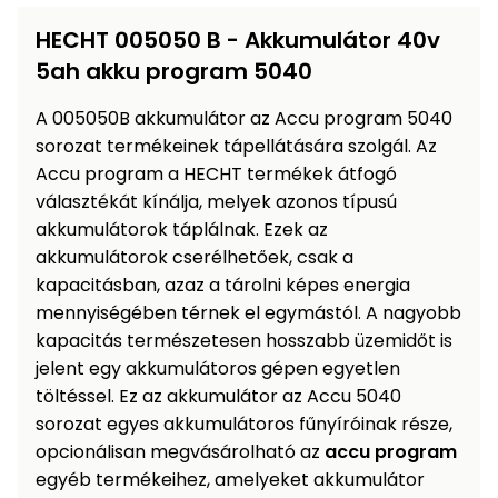
Öntözéstechnika
légkondícionálók
HECHT 005050 B - Akkumulátor 40v
5ah akku program 5040
Szivattyú
A 005050B akkumulátor az Accu program 5040
Magasnyomású
sorozat termékeinek tápellátására szolgál. Az
mosó
Accu program a HECHT termékek átfogó
választékát kínálja, melyek azonos típusú
Seprőgép
akkumulátorok táplálnak. Ezek az
akkumulátorok cserélhetőek, csak a
kapacitásban, azaz a tárolni képes energia
Hómaró
mennyiségében térnek el egymástól. A nagyobb
kapacitás természetesen hosszabb üzemidőt is
Hólapát
jelent egy akkumulátoros gépen egyetlen
és
töltéssel. Ez az akkumulátor az Accu 5040
kiegészítő
sorozat egyes akkumulátoros fűnyíróinak része,
Növényápolási
opcionálisan megvásárolható az
accu program
kellékek
egyéb termékeihez, amelyeket akkumulátor