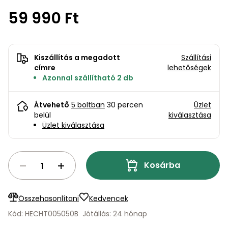
bútorok
program
Kompresszorok
Kiegészítők
59 990 Ft
Rönkaprító,
Lapvibrátorok,
rönkhasító
szállítóeszközök
Infraszaunák
Kiszállítás a megadott
Szállítási
Ágaprító
Mérőeszközök
címre
lehetőségek
Azonnal szállítható 2 db
Grillek
Mérőműszerek
Átvehető
5 boltban
30 percen
Üzlet
belül
kiválasztása
Lombfúvó-
Üzlet kiválasztása
szívó
Munkaasztalok
Szállítókocsi
és
Kosárba
Porszívók
tartozékok
Úttakarító
Szórókocsi,
Összehasonlítani
Kedvencek
gépek
kézi szóró
Kód: HECHT005050B
Jótállás: 24 hónap
Ventillátorok,