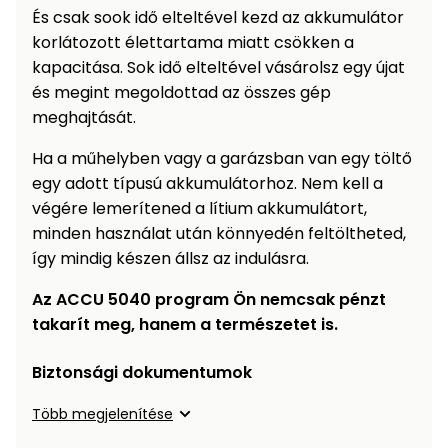
És csak sook idő elteltével kezd az akkumulátor
korlátozott élettartama miatt csökken a
kapacitása. Sok idő elteltével vásárolsz egy újat
és megint megoldottad az összes gép
meghajtását.
Ha a műhelyben vagy a garázsban van egy töltő
egy adott típusú akkumulátorhoz. Nem kell a
végére lemerítened a lítium akkumulátort,
minden használat után könnyedén feltöltheted,
így mindig készen állsz az indulásra.
Az ACCU 5040 program Ön nemcsak pénzt
takarít meg, hanem a természetet is.
Biztonsági dokumentumok
Több megjelenítése