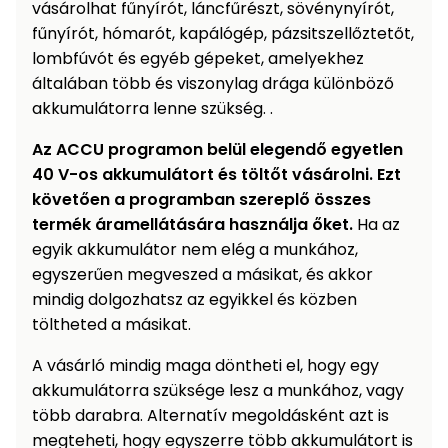
vásárolhat fűnyírót, láncfűrészt, sövénynyírót,
fűnyírót, hómarót, kapálógép, pázsitszellőztetőt,
lombfúvót és egyéb gépeket, amelyekhez
általában több és viszonylag drága különböző
akkumulátorra lenne szükség. .
Az ACCU programon belül elegendő egyetlen
40 V-os akkumulátort és töltőt vásárolni. Ezt
követően a programban szereplő összes
termék áramellátására használja őket.
Ha az
egyik akkumulátor nem elég a munkához,
egyszerűen megveszed a másikat, és akkor
mindig dolgozhatsz az egyikkel és közben
töltheted a másikat.
A vásárló mindig maga döntheti el, hogy egy
akkumulátorra szüksége lesz a munkához, vagy
több darabra. Alternatív megoldásként azt is
megteheti, hogy egyszerre több akkumulátort is