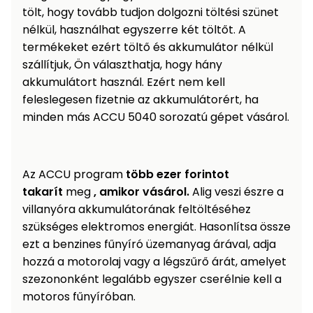
tölt, hogy tovább tudjon dolgozni töltési szünet
nélkül, használhat egyszerre két töltőt. A
termékeket ezért töltő és akkumulátor nélkül
szállítjuk, Ön választhatja, hogy hány
akkumulátort használ. Ezért nem kell
feleslegesen fizetnie az akkumulátorért, ha
minden más ACCU 5040 sorozatú gépet vásárol.
Az ACCU program
több ezer forintot
takarít
meg
, amikor vásárol.
Alig veszi észre a
villanyóra akkumulátorának feltöltéséhez
szükséges elektromos energiát. Hasonlítsa össze
ezt a benzines fűnyíró üzemanyag árával, adja
hozzá a motorolaj vagy a légszűrő árát, amelyet
szezononként legalább egyszer cserélnie kell a
motoros fűnyíróban.