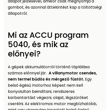
állapot jelzésével, amikor csak megnyomja a
gombot, és azonnal áttekintést kap a töltöttségi
állapotról.
Mi az ACCU program
5040, és mik az
előnyei?
A gépek akkumulátorról történő táplálása
számos előnnyel jár.
A villanymotor csendes,
nem termel büdös és mérgező füstöt.
Egy
belső égésű motorhoz képest nem kell
bonyolultan beindítani, rendszeres
karbantartást végezni, olajat, légszűrőket
cserélni. Az elektromos motor megbízhatóbb,
mint egy viszonylag összetett belső égésű