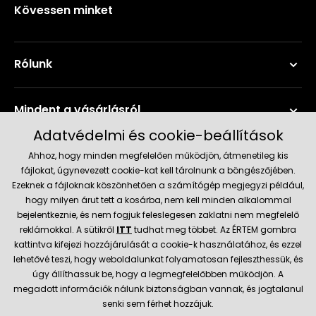
Kövessen minket
Rólunk
Mindent a vásárlásról
Adatvédelmi és cookie-beállítások
Szerviz és támogatás
Ahhoz, hogy minden megfelelően működjön, átmenetileg kis
fájlokat, úgynevezett cookie-kat kell tárolnunk a böngészőjében.
Ezeknek a fájloknak köszönhetően a számítógép megjegyzi például,
Aktuális információk
hogy milyen árut tett a kosárba, nem kell minden alkalommal
bejelentkeznie, és nem fogjuk feleslegesen zaklatni nem megfelelő
reklámokkal. A sütikről
ITT
tudhat meg többet. Az ÉRTEM gombra
kattintva kifejezi hozzájárulását a cookie-k használatához, és ezzel
Szállítás és fizetési módok
lehetővé teszi, hogy weboldalunkat folyamatosan fejleszthessük, és
úgy állíthassuk be, hogy a legmegfelelőbben működjön. A
Megbízható kereskedő
megadott információk nálunk biztonságban vannak, és jogtalanul
senki sem férhet hozzájuk.