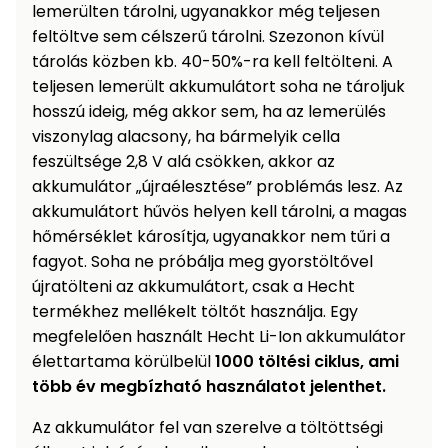
lemerülten tárolni, ugyanakkor még teljesen
feltöltve sem célszerű tárolni. Szezonon kívül
tárolás közben kb. 40-50%-ra kell feltölteni. A
teljesen lemerült akkumulátort soha ne tároljuk
hosszú ideig, még akkor sem, ha az lemerülés
viszonylag alacsony, ha bármelyik cella
feszültsége 2,8 V alá csökken, akkor az
akkumulátor „újraélesztése” problémás lesz. Az
akkumulátort hűvös helyen kell tárolni, a magas
hőmérséklet károsítja, ugyanakkor nem tűri a
fagyot. Soha ne próbálja meg gyorstöltővel
újratölteni az akkumulátort, csak a Hecht
termékhez mellékelt töltőt használja. Egy
megfelelően használt Hecht Li-Ion akkumulátor
élettartama körülbelül
1000 töltési ciklus, ami
több év megbízható használatot jelenthet.
Az akkumulátor fel van szerelve a töltöttségi