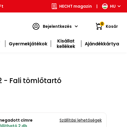
Ft
HECHT magazin
|
HU
0
Bejelentkezés
Kosár
s
Kisállat
Gyermekjátékok
Ajándékkártya
kellékek
 - Fali tömlőtartó
a megadott címre
Szállítási lehetőségek
llítható 2 db