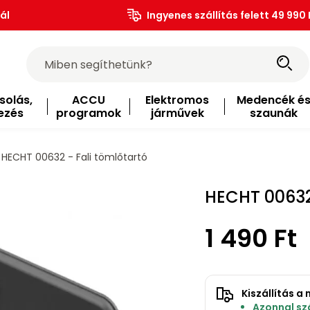
ál
Ingyenes szállítás felett 49 990 
solás,
ACCU
Elektromos
Medencék é
ezés
programok
járművek
szaunák
HECHT 00632 - Fali tömlőtartó
HECHT 00632
1 490 Ft
Kiszállítás 
Azonnal szá