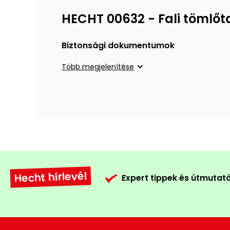
HECHT 00632 - Fali tömlőt
Biztonsági dokumentumok
Több megjelenítése
Hecht hírlevél
Expert tippek és útmutat