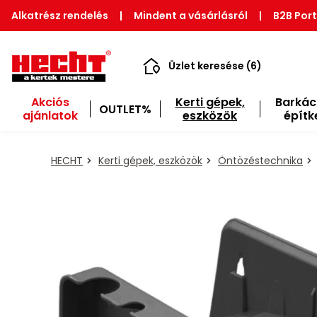
Alkatrész rendelés
|
Mindent a vásárlásról
|
B2B Port
Üzlet keresése (6)
Akciós
Kerti gépek,
Barkác
OUTLET%
ajánlatok
eszközök
építk
HECHT
Kerti gépek, eszközök
Öntözéstechnika