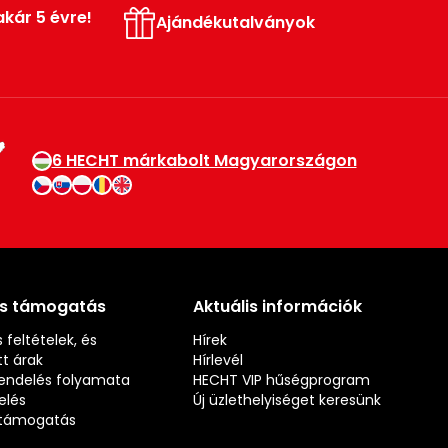
akár 5 évre!
Ajándékutalványok
6 HECHT márkabolt Magyarországon
és támogatás
Aktuális információk
 feltételek, és
Hírek
t árak
Hírlevél
rendelés folyamata
HECHT VIP hűségprogram
elés
Új üzlethelyiséget keresünk
s támogatás