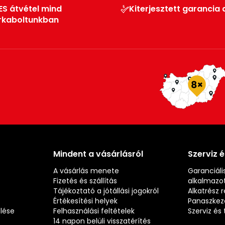
ES átvétel mind
Kiterjesztett garancia 
rkaboltunkban
Mindent a vásárlásról
Szerviz 
A vásárlás menete
Garanciális
Fizetés és szállítás
alkalmazot
Tájékoztató a jótállási jogokról
Alkatrész 
Értékesítési helyek
Panaszkez
elése
Felhasználási feltételek
Szerviz é
14 napon belüli visszatérítés