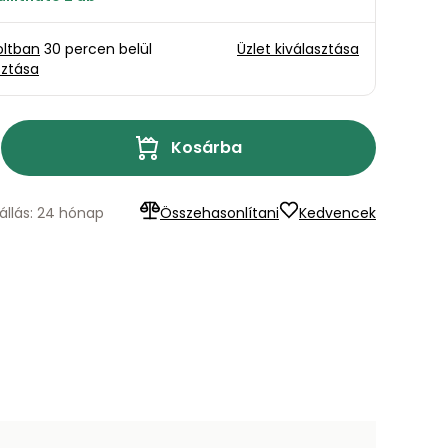
oltban
30 percen belül
Üzlet kiválasztása
sztása
Kosárba
állás: 24 hónap
Összehasonlítani
Kedvencek