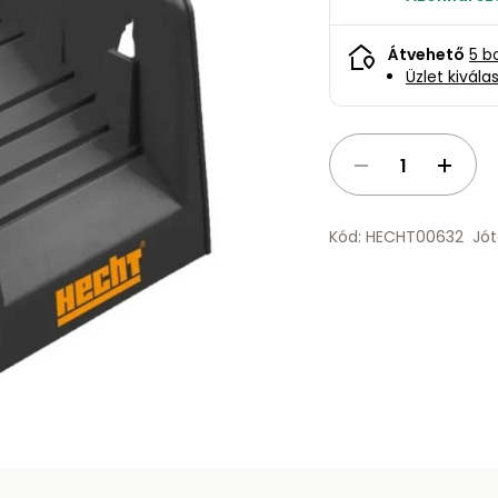
Átvehető
5 b
Üzlet kivála
Kód: HECHT00632
Jót