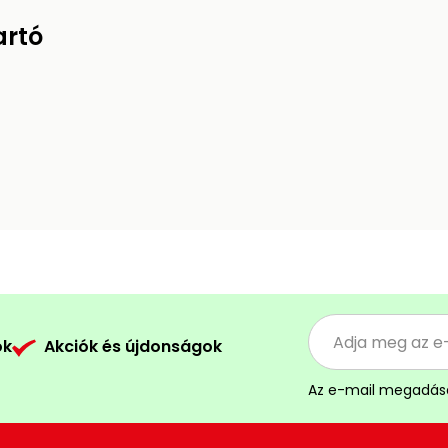
artó
ók
Akciók és újdonságok
Az e-mail megadás