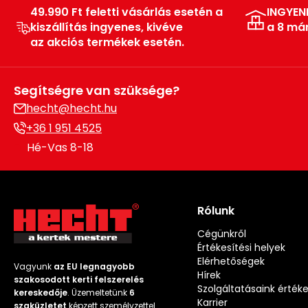
49.990 Ft feletti vásárlás esetén a
INGYEN
kiszállítás ingyenes, kivéve
a 8 má
az akciós termékek esetén.
Segítségre van szüksége?
hecht@hecht.hu
+36 1 951 4525
Hé-Vas 8-18
Rólunk
Cégünkről
Értékesítési helyek
Elérhetőségek
Vagyunk
az EU legnagyobb
Hírek
szakosodott kerti felszerelés
Szolgáltatásaink érték
kereskedője
. Üzemeltetünk
6
Karrier
szaküzletet
képzett személyzettel.