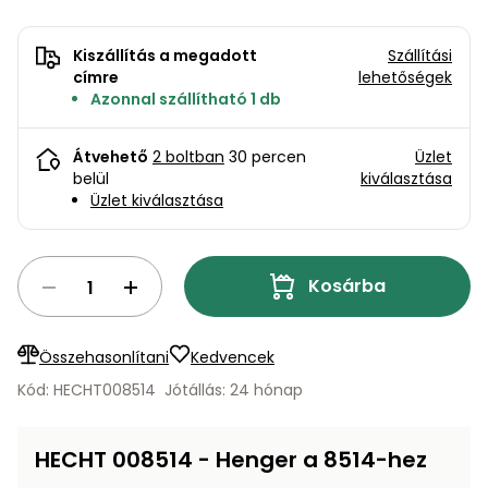
bútorok
program
Kompresszorok
Kiegészítők
Rönkaprító,
Kiszállítás a megadott
Szállítási
Lapvibrátorok,
rönkhasító
címre
lehetőségek
szállítóeszközök
Infraszaunák
Azonnal szállítható 1 db
Ágaprító
Mérőeszközök
Átvehető
2 boltban
30 percen
Üzlet
belül
kiválasztása
Grillek
Üzlet kiválasztása
Mérőműszerek
Lombfúvó-
szívó
Munkaasztalok
Kosárba
Szállítókocsi
és
Porszívók
Összehasonlítani
Kedvencek
tartozékok
Kód: HECHT008514
Jótállás: 24 hónap
Úttakarító
Szórókocsi,
gépek
kézi szóró
HECHT 008514 - Henger a 8514-hez
Ventillátorok,