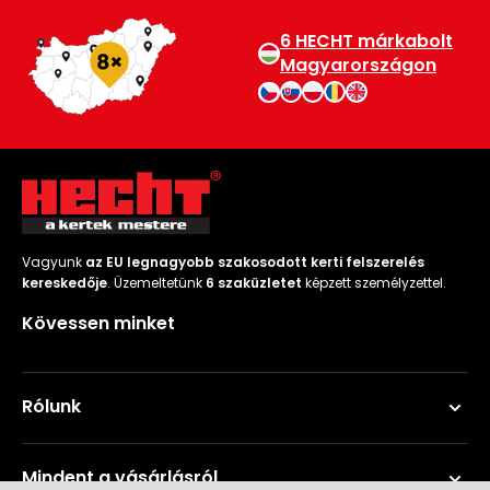
6 HECHT márkabolt
Magyarországon
Vagyunk
az EU legnagyobb szakosodott kerti felszerelés
kereskedője
. Üzemeltetünk
6 szaküzletet
képzett személyzettel.
Kövessen minket
Rólunk
Mindent a vásárlásról