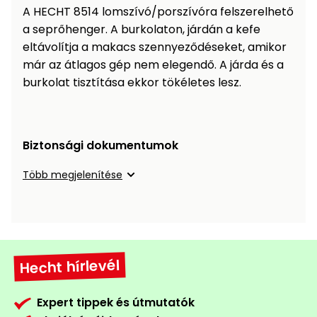
Öntözéstechnika
légkondícionálók
A HECHT 8514 lomszívó/porszívóra felszerelhető
a seprőhenger. A burkolaton, járdán a kefe
eltávolítja a makacs szennyeződéseket, amikor
Szivattyú
már az átlagos gép nem elegendő. A járda és a
burkolat tisztítása ekkor tökéletes lesz.
Magasnyomású
mosó
Seprőgép
Biztonsági dokumentumok
Több megjelenítése
Hómaró
Hólapát
és
kiegészítő
Hecht hírlevél
Növényápolási
kellékek
Expert tippek és útmutatók