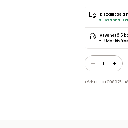
Kiszállítás 
Azonnal szá
Átvehető
5 b
Üzlet kivála
Kód: HECHT008925
J