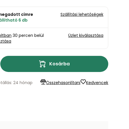
a megadott címre
Szállítási lehetőségek
llítható 6 db
oltban
30 percen belül
Üzlet kiválasztása
sztása
Kosárba
ótállás: 24 hónap
Összehasonlítani
Kedvencek