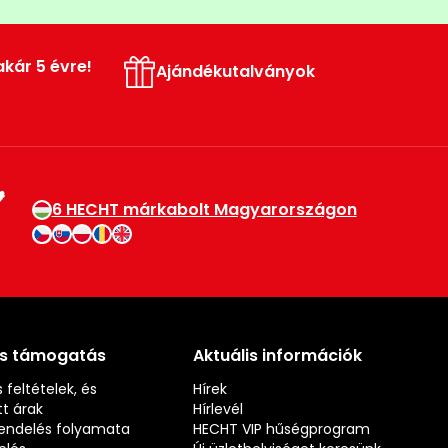
akár 5 évre!
Ajándékutalványok
6 HECHT márkabolt Magyarországon
és támogatás
Aktuális információk
 feltételek, és
Hírek
t árak
Hírlevél
rendelés folyamata
HECHT VIP hűségprogram