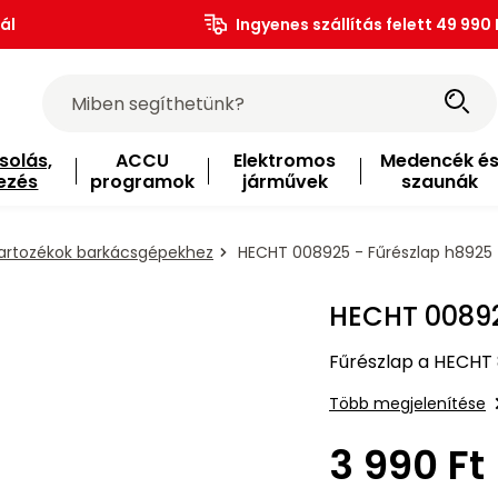
ál
Ingyenes szállítás felett 49 990 
solás,
ACCU
Elektromos
Medencék é
ezés
programok
járművek
szaunák
artozékok barkácsgépekhez
HECHT 008925 - Fűrészlap h8925
HECHT 00892
Fűrészlap a HECHT 
Több megjelenítése
3 990 Ft