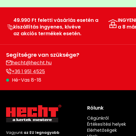
49.990 Ft feletti vásárlás esetén a
INGYEN
kiszállítás ingyenes, kivéve
a 8 má
az akciós termékek esetén.
Segítségre van szüksége?
hecht@hecht.hu
+36 1 951 4525
Hé-Vas 8-18
Rólunk
Cégünkről
Értékesítési helyek
Elérhetőségek
Vagyunk
az EU legnagyobb