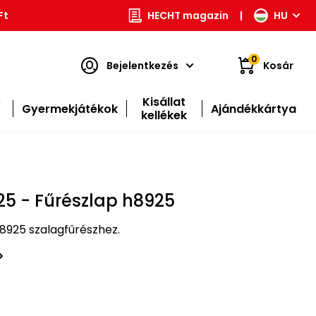
Ft
HECHT magazin
|
HU
0
Bejelentkezés
Kosár
s
Kisállat
Gyermekjátékok
Ajándékkártya
kellékek
5 - Fűrészlap h8925
8925 szalagfűrészhez.