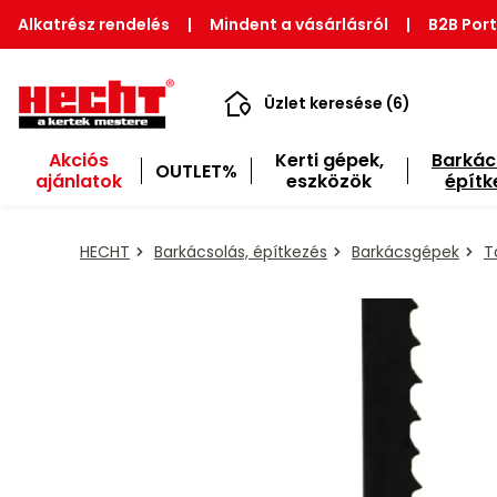
Alkatrész rendelés
|
Mindent a vásárlásról
|
B2B Port
Üzlet keresése (6)
Akciós
Kerti gépek,
Barkác
OUTLET%
ajánlatok
eszközök
építk
HECHT
Barkácsolás, építkezés
Barkácsgépek
T