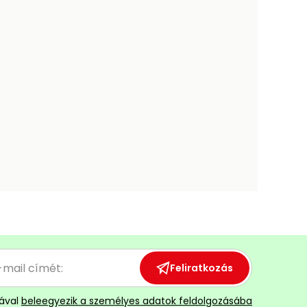
Feliratkozás
ával
beleegyezik a személyes adatok feldolgozásába