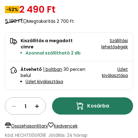
bútorok
program
Kompresszorok
2 490 Ft
Kiegészítők
-52%
Rönkaprító,
Lapvibrátorok,
rönkhasító
5 190 Ft
Megtakarítás 2 700 Ft
szállítóeszközök
Infraszaunák
Ágaprító
Mérőeszközök
Kiszállítás a megadott
Szállítási
címre
lehetőségek
Azonnal szállítható 2 db
Grillek
Mérőműszerek
Átvehető
1 boltban
30 percen
Üzlet
Lombfúvó-
belül
kiválasztása
szívó
Munkaasztalok
Üzlet kiválasztása
Szállítókocsi
és
Porszívók
tartozékok
Kosárba
Úttakarító
Szórókocsi,
gépek
kézi szóró
Összehasonlítani
Kedvencek
Kód: HECHT00G1018
Jótállás: 24 hónap
Ventillátorok,