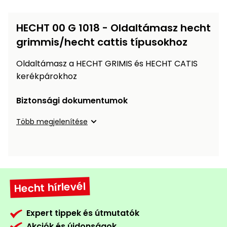
Öntözéstechnika
légkondícionálók
HECHT 00 G 1018 - Oldaltámasz hecht
Szivattyú
grimmis/hecht cattis típusokhoz
Oldaltámasz a HECHT GRIMIS és HECHT CATIS
Magasnyomású
mosó
kerékpárokhoz
Biztonsági dokumentumok
Seprőgép
Több megjelenítése
Hómaró
Hólapát
és
kiegészítő
Hecht hírlevél
Növényápolási
Expert tippek és útmutatók
kellékek
Akciók és újdonságok