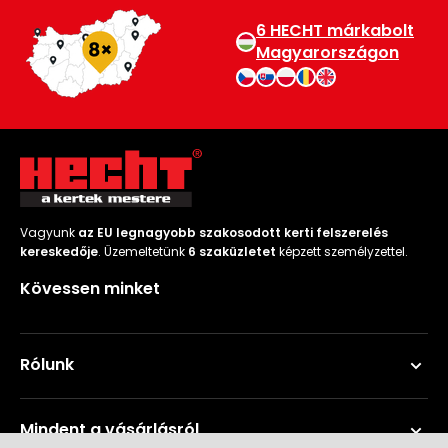
6 HECHT márkabolt
Magyarországon
Vagyunk
az EU legnagyobb szakosodott kerti felszerelés
kereskedője
. Üzemeltetünk
6 szaküzletet
képzett személyzettel.
Kövessen minket
Rólunk
Mindent a vásárlásról