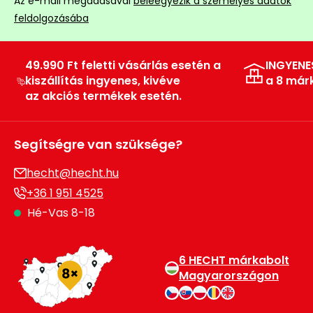
Az e-mail megadásával
beleegyezik a személyes adatok
Permetező
feldolgozásába
Üvegház
49.990 Ft feletti vásárlás esetén a
INGYENE
és
kiszállítás ingyenes, kivéve
a 8 már
melegház
az akciós termékek esetén.
Komposztáló
Segítségre van szüksége?
Kézi
szerszám,
hecht@hecht.hu
eszközök
+36 1 951 4525
Hé-Vas 8-18
Kiegészítők
6 HECHT márkabolt
Magyarországon