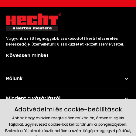
Vagyunk
az EU legnagyobb szakosodott kerti felszerelés
kereskedője
. Üzemeltetünk
6 szaküzletet
képzett személyzettel.
Kövessen minket
Rólunk
Mindent a vásárlásról
Adatvédelmi és cookie-beállítások
Szerviz és támogatás
Ahhoz, hogy minden megfelelően működjön, átmenetileg kis
fájlokat, úgynevezett cookie-kat kell tárolnunk a böngészőjében.
Ezeknek a fájloknak köszönhetően a számítógép megjegyzi például,