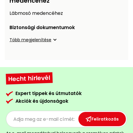
medencéhez
Öntözéstechnika
légkondícionálók
Lábmosó medencéhez
Szivattyú
Biztonsági dokumentumok
Magasnyomású
Több megjelenítése
mosó
Seprőgép
Hecht hírlevél
Hómaró
Expert tippek és útmutatók
Hólapát
és
Akciók és újdonságok
kiegészítő
Növényápolási
Feliratkozás
kellékek