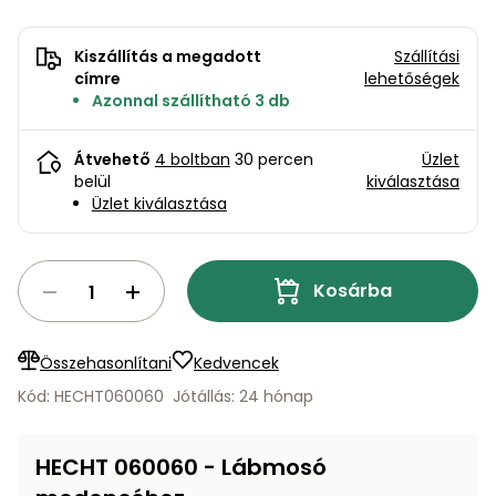
bútorok
program
Kompresszorok
Kiegészítők
Rönkaprító,
Kiszállítás a megadott
Szállítási
Lapvibrátorok,
rönkhasító
címre
lehetőségek
szállítóeszközök
Infraszaunák
Azonnal szállítható 3 db
Ágaprító
Mérőeszközök
Átvehető
4 boltban
30 percen
Üzlet
belül
kiválasztása
Grillek
Üzlet kiválasztása
Mérőműszerek
Lombfúvó-
szívó
Munkaasztalok
Kosárba
Szállítókocsi
és
Porszívók
Összehasonlítani
Kedvencek
tartozékok
Kód: HECHT060060
Jótállás: 24 hónap
Úttakarító
Szórókocsi,
gépek
kézi szóró
HECHT 060060 - Lábmosó
Ventillátorok,