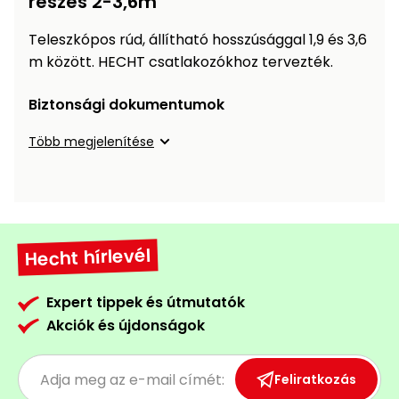
részes 2-3,6m
Öntözéstechnika
légkondícionálók
Teleszkópos rúd, állítható hosszúsággal 1,9 és 3,6
m között. HECHT csatlakozókhoz tervezték.
Szivattyú
Biztonsági dokumentumok
Magasnyomású
mosó
Több megjelenítése
Seprőgép
Hómaró
Hecht hírlevél
Hólapát
és
Expert tippek és útmutatók
kiegészítő
Akciók és újdonságok
Növényápolási
kellékek
Feliratkozás