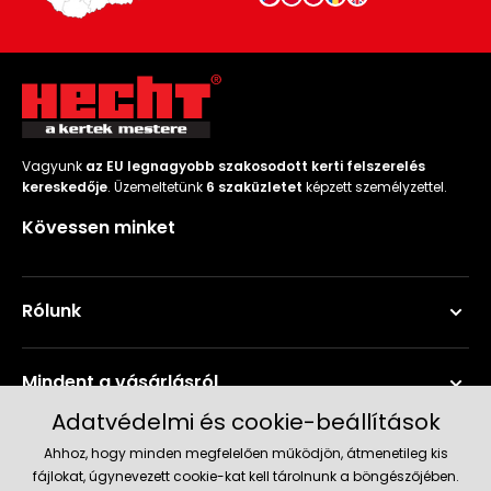
Vagyunk
az EU legnagyobb szakosodott kerti felszerelés
kereskedője
. Üzemeltetünk
6 szaküzletet
képzett személyzettel.
Kövessen minket
Rólunk
Mindent a vásárlásról
Adatvédelmi és cookie-beállítások
Szerviz és támogatás
Ahhoz, hogy minden megfelelően működjön, átmenetileg kis
fájlokat, úgynevezett cookie-kat kell tárolnunk a böngészőjében.