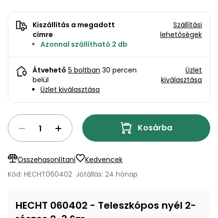
bútorok
program
Kompresszorok
Kiegészítők
Rönkaprító,
Kiszállítás a megadott
Szállítási
Lapvibrátorok,
rönkhasító
címre
lehetőségek
szállítóeszközök
Infraszaunák
Azonnal szállítható 2 db
Ágaprító
Mérőeszközök
Átvehető
5 boltban
30 percen
Üzlet
belül
kiválasztása
Grillek
Üzlet kiválasztása
Mérőműszerek
Lombfúvó-
szívó
Munkaasztalok
Kosárba
Szállítókocsi
és
Porszívók
Összehasonlítani
Kedvencek
tartozékok
Kód: HECHT060402
Jótállás: 24 hónap
Úttakarító
Szórókocsi,
gépek
kézi szóró
HECHT 060402 - Teleszkópos nyél 2-
Ventillátorok,