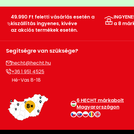
Permetező
49.990 Ft feletti vásárlás esetén a
INGYENE
Üvegház
kiszállítás ingyenes, kivéve
a 8 már
és
az akciós termékek esetén.
melegház
Segítségre van szüksége?
Komposztáló
hecht@hecht.hu
Kézi
+36 1 951 4525
szerszám,
Hé-Vas 8-18
eszközök
Kiegészítők
6 HECHT márkabolt
Magyarországon