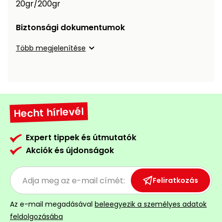
20gr/200gr
Öntözéstechnika
légkondícionálók
Biztonsági dokumentumok
Szivattyú
Több megjelenítése
Magasnyomású
mosó
Seprőgép
Hecht hírlevél
Hómaró
Expert tippek és útmutatók
Akciók és újdonságok
Hólapát
és
kiegészítő
Feliratkozás
Növényápolási
Az e-mail megadásával
beleegyezik a személyes adatok
kellékek
feldolgozásába