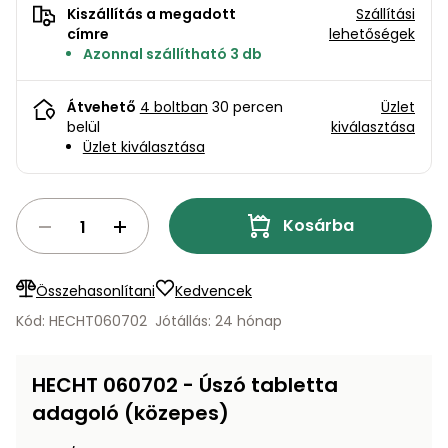
bútorok
program
Kompresszorok
Kiszállítás a megadott
Szállítási
Kiegészítők
címre
lehetőségek
Rönkaprító,
Azonnal szállítható 3 db
Lapvibrátorok,
rönkhasító
szállítóeszközök
Infraszaunák
Átvehető
4 boltban
30 percen
Üzlet
Ágaprító
belül
kiválasztása
Mérőeszközök
Üzlet kiválasztása
Grillek
Mérőműszerek
Kosárba
Lombfúvó-
szívó
Munkaasztalok
Összehasonlítani
Kedvencek
Szállítókocsi
és
Kód: HECHT060702
Jótállás: 24 hónap
Porszívók
tartozékok
Úttakarító
Szórókocsi,
HECHT 060702 - Úszó tabletta
gépek
kézi szóró
adagoló (közepes)
Ventillátorok,