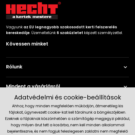
Vagyunk
az EU legnagyobb szakosodott kerti felszerelés
kereskedője
. Üzemeltetünk
6 szaküzletet
képzett személyzettel.
Kövessen minket
Rólunk
Mindent a vásárlásról
Adatvédelmi és cookie-beállítások
Szerviz és támogatás
Ahhoz, hogy minden megfelelően működjön, átmenetileg kis
fájlokat, úgynevezett cookie-kat kell tárolnunk a böngészőjében.
Ezeknek a fájloknak köszönhetően a számítógép megjegyzi például,
Aktuális információk
hogy milyen árut tett a kosárba, nem kell minden alkalommal
bejelentkeznie, és nem fogjuk feleslegesen zaklatni nem megfelelő