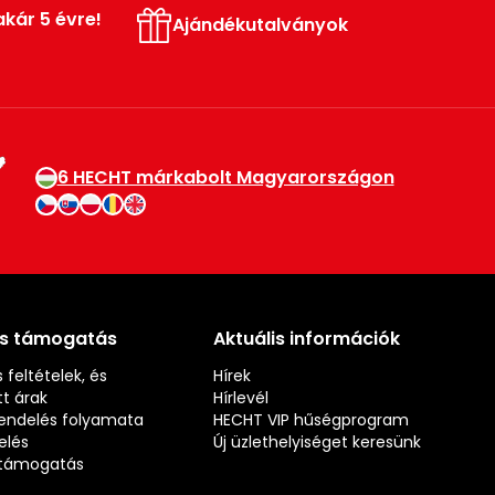
akár 5 évre!
Ajándékutalványok
6 HECHT márkabolt Magyarországon
és támogatás
Aktuális információk
 feltételek, és
Hírek
t árak
Hírlevél
rendelés folyamata
HECHT VIP hűségprogram
elés
Új üzlethelyiséget keresünk
s támogatás