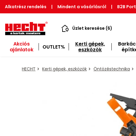
Alkatrész rendelés
|
Mindent a vásárlásról
|
B2B Port
Üzlet keresése (6)
Akciós
Kerti gépek,
Barkác
OUTLET%
ajánlatok
eszközök
építk
HECHT
Kerti gépek, eszközök
Öntözéstechnika