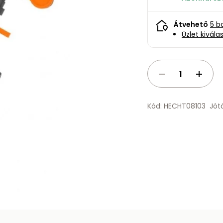
Átvehető
5 b
Üzlet kivála
Kód: HECHT08103
Jót