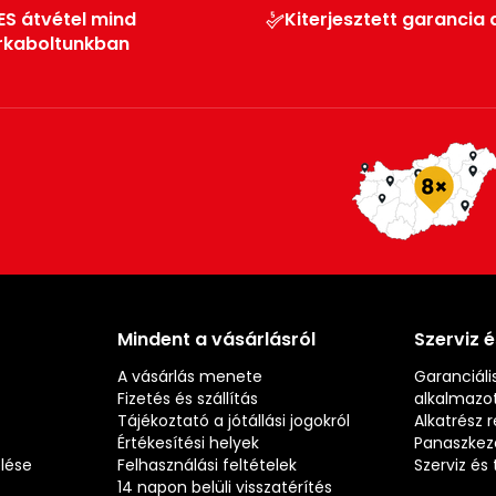
ES átvétel mind
Kiterjesztett garancia 
rkaboltunkban
Mindent a vásárlásról
Szerviz 
A vásárlás menete
Garanciális
Fizetés és szállítás
alkalmazot
Tájékoztató a jótállási jogokról
Alkatrész 
Értékesítési helyek
Panaszkez
elése
Felhasználási feltételek
Szerviz é
14 napon belüli visszatérítés