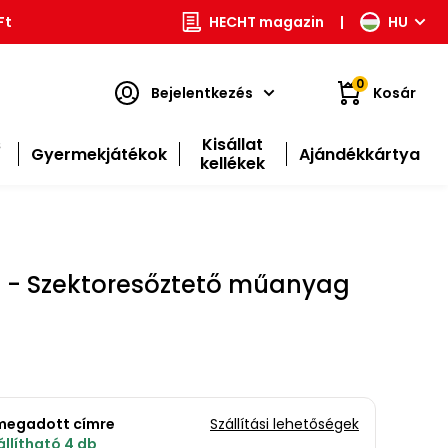
Ft
HECHT magazin
|
HU
0
Bejelentkezés
Kosár
s
Kisállat
Gyermekjátékok
Ajándékkártya
kellékek
 - Szektoresőztető műanyag
a megadott címre
Szállítási lehetőségek
llítható 4 db