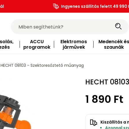
ál
Ingyenes szállítás felett 49 990 
solás,
ACCU
Elektromos
Medencék é
ezés
programok
járművek
szaunák
HECHT 08103 - Szektoresőztető műanyag
HECHT 08103
1 890 Ft
Kiszállítás 
Azonnal szá