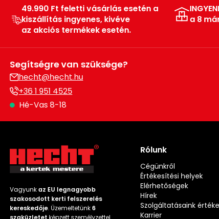
49.990 Ft feletti vásárlás esetén a
INGYEN
kiszállítás ingyenes, kivéve
a 8 má
az akciós termékek esetén.
Segítségre van szüksége?
hecht@hecht.hu
+36 1 951 4525
Hé-Vas 8-18
Rólunk
Cégünkről
Értékesítési helyek
Elérhetőségek
Vagyunk
az EU legnagyobb
Hírek
szakosodott kerti felszerelés
Szolgáltatásaink érték
kereskedője
. Üzemeltetünk
6
Karrier
szaküzletet
képzett személyzettel.