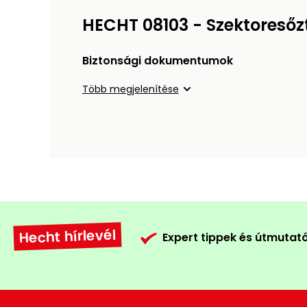
HECHT 08103 - Szektoreső
Biztonsági dokumentumok
Több megjelenítése
Hecht hírlevél
Expert tippek és útmutat