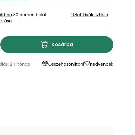
oltban
30 percen belül
Üzlet kiválasztása
sztása
Kosárba
állás: 24 hónap
Összehasonlítani
Kedvencek