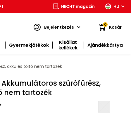
Ft
HECHT magazin
|
HU
0
Bejelentkezés
Kosár
s
Kisállat
Gyermekjátékok
Ajándékkártya
kellékek
sz, akku és töltő nem tartozék
- Akkumulátoros szúrófűrész,
tő nem tartozék
t