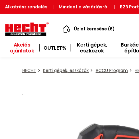
Alkatrész rendelés
|
Mindent a vásárlásról
|
B2B Port
Üzlet keresése (6)
Akciós
Kerti gépek,
Barkác
OUTLET%
ajánlatok
eszközök
építk
HECHT
Kerti gépek, eszközök
ACCU Program
H