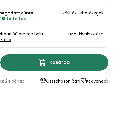
a megadott címre
Szállítási lehetőségek
llítható 1 db
oltban
30 percen belül
Üzlet kiválasztása
sztása
Kosárba
lás: 24 hónap
Összehasonlítani
Kedvencek