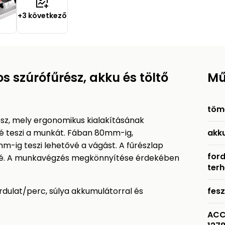
+3 következő
 szúrófűrész, akku és töltő
Mű
töm
sz, mely ergonomikus kialakításának
 teszi a munkát. Fában 80mm-ig,
akku
ig teszi lehetővé a vágást. A fűrészlap
for
tővé. A munkavégzés megkönnyítése érdekében
terh
rdulat/perc, súlya akkumulátorral és
fesz
ACC