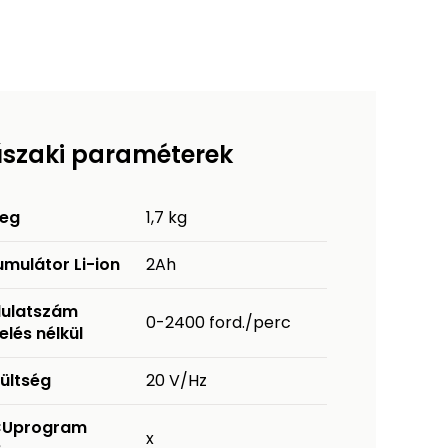
szaki paraméterek
eg
1,7 kg
mulátor Li-ion
2Ah
dulatszám
0-2400 ford./perc
elés nélkül
ültség
20 V/Hz
Uprogram
x