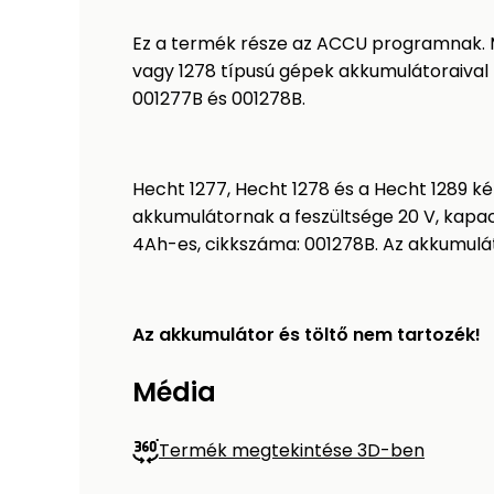
Ez a termék része az ACCU programnak. 
vagy 1278 típusú gépek akkumulátoraival
001277B és 001278B.
Hecht 1277, Hecht 1278 és a Hecht 1289 ké
akkumulátornak a feszültsége 20 V, kapac
4Ah-es, cikkszáma: 001278B. Az akkumulátor
Az akkumulátor és töltő nem tartozék!
Média
Termék megtekintése 3D-ben