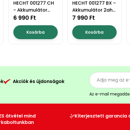
HECHT 001277 CH
HECHT 001277 BX -
- Akkumulátor
Akkumulátor 2ah
töltő akku
6 990 Ft
akku program
7 990 Ft
program 1278
1278
Kosárba
Kosárba
ók
Akciók és újdonságok
Az e-mail megadás
ES átvétel mind
Kiterjesztett garancia 
rkaboltunkban