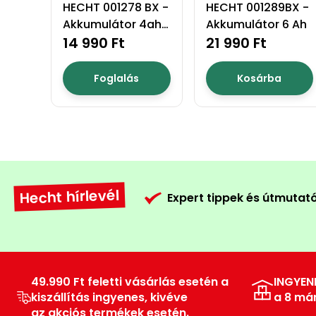
HECHT 001278 BX -
HECHT 001289BX -
Akkumulátor 4ah
Akkumulátor 6 Ah
akku program
14 990 Ft
21 990 Ft
1278
Foglalás
Kosárba
Hecht hírlevél
Expert tippek és útmutat
49.990 Ft feletti vásárlás esetén a
INGYEN
kiszállítás ingyenes, kivéve
a 8 má
az akciós termékek esetén.