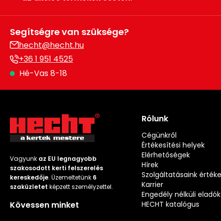
Segítségre van szüksége?
hecht@hecht.hu
+36 1 951 4525
Hé-Vas 8-18
Rólunk
Cégünkről
Értékesítési helyek
Elérhetőségek
Vagyunk
az EU legnagyobb
Hírek
szakosodott kerti felszerelés
Szolgáltatásaink érték
kereskedője
. Üzemeltetünk
6
Karrier
szaküzletet
képzett személyzettel.
Engedély nélküli eladók
Kövessen minket
HECHT katalógus