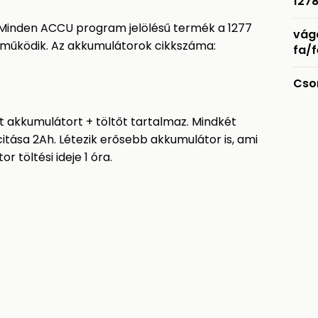
127
Minden ACCU program jelölésű termék a 1277
vág
 működik. Az akkumulátorok cikkszáma:
fa/
Cso
t akkumulátort + töltőt tartalmaz. Mindkét
itása 2Ah. Létezik erősebb akkumulátor is, ami
 töltési ideje 1 óra.