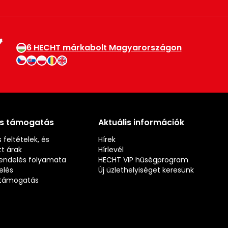
6 HECHT márkabolt Magyarországon
és támogatás
Aktuális információk
 feltételek, és
Hírek
t árak
Hírlevél
rendelés folyamata
HECHT VIP hűségprogram
elés
Új üzlethelyiséget keresünk
s támogatás