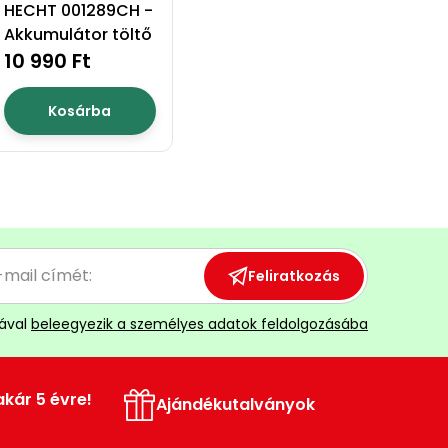
HECHT 001289CH -
Akkumulátor töltő
10 990 Ft
Kosárba
Feliratkozás
ával
beleegyezik a személyes adatok feldolgozásába
akár 5 évre!
Ajándékutalványok