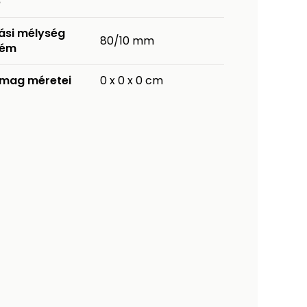
8
ási mélység
80/10 mm
fém
mag méretei
0 x 0 x 0 cm