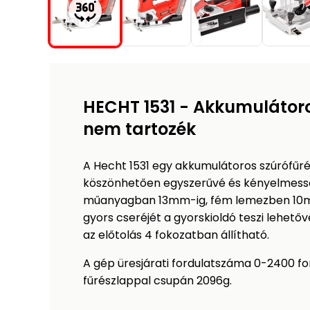
HECHT 1531 - Akkumulátoros
nem tartozék
A Hecht 1531 egy akkumulátoros szúrófűré
köszönhetően egyszerűvé és kényelmessé
műanyagban 13mm-ig, fém lemezben 10mm-
gyors cseréjét a gyorskioldó teszi lehe
az előtolás 4 fokozatban állítható.
A gép üresjárati fordulatszáma 0-2400 fo
fűrészlappal csupán 2096g.