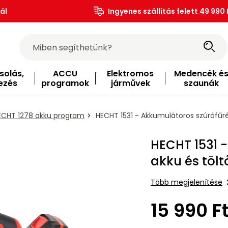
ál
Ingyenes szállítás felett 49 990 
solás,
ACCU
Elektromos
Medencék é
ezés
programok
járművek
szaunák
ECHT 1278 akku program
HECHT 1531 - Akkumulátoros szúrófűré
HECHT 1531 
akku és töl
Több megjelenítése
15 990 F