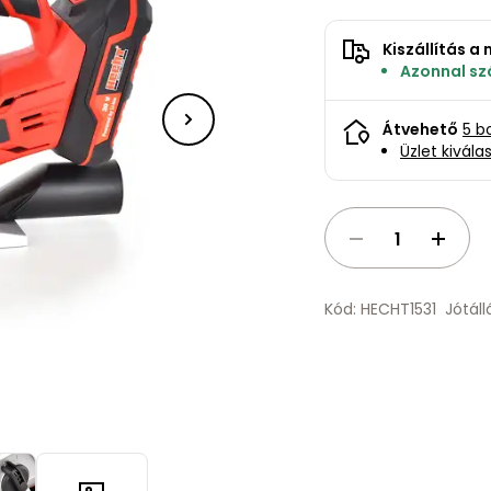
Kiszállítás 
Azonnal szá
Átvehető
5 b
Üzlet kivála
Kód: HECHT1531
Jótál