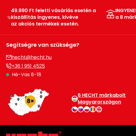
49.990 Ft feletti vásárlás esetén a
INGYENE
kiszállítás ingyenes, kivéve
a 8 már
az akciós termékek esetén.
Segítségre van szüksége?
hecht@hecht.hu
+36 1 951 4525
Hé-Vas 8-18
6 HECHT márkabolt
Magyarországon