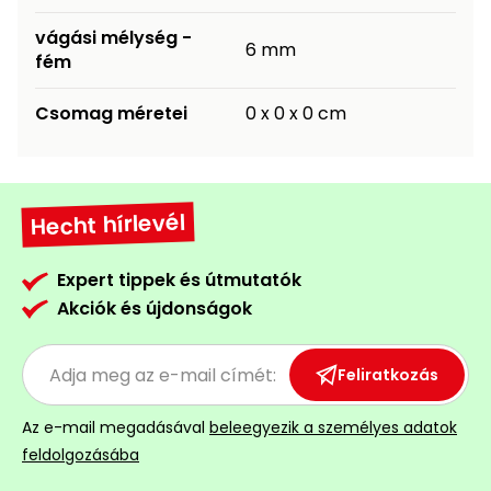
Permetező
vágási mélység -
6 mm
fém
Üvegház
és
Csomag méretei
0 x 0 x 0 cm
melegház
Komposztáló
Hecht hírlevél
Kézi
szerszám,
Expert tippek és útmutatók
eszközök
Akciók és újdonságok
Kiegészítők
Feliratkozás
Az e-mail megadásával
beleegyezik a személyes adatok
feldolgozásába