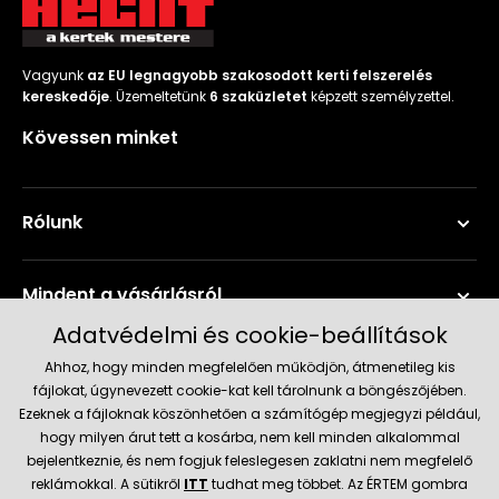
Vagyunk
az EU legnagyobb szakosodott kerti felszerelés
kereskedője
. Üzemeltetünk
6 szaküzletet
képzett személyzettel.
Kövessen minket
Rólunk
Mindent a vásárlásról
Adatvédelmi és cookie-beállítások
Szerviz és támogatás
Ahhoz, hogy minden megfelelően működjön, átmenetileg kis
fájlokat, úgynevezett cookie-kat kell tárolnunk a böngészőjében.
Ezeknek a fájloknak köszönhetően a számítógép megjegyzi például,
Aktuális információk
hogy milyen árut tett a kosárba, nem kell minden alkalommal
bejelentkeznie, és nem fogjuk feleslegesen zaklatni nem megfelelő
reklámokkal. A sütikről
ITT
tudhat meg többet. Az ÉRTEM gombra