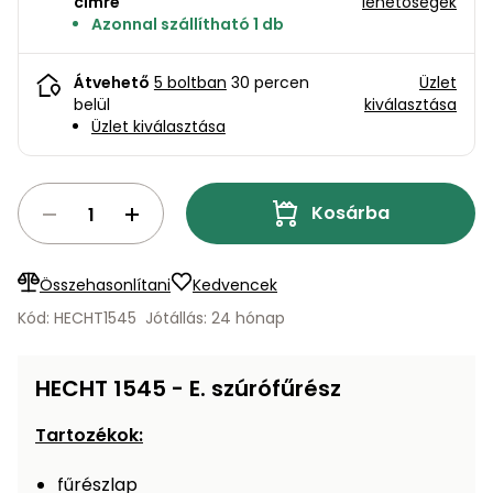
bútorok
címre
lehetőségek
program
Kompresszorok
Kiegészítők
Azonnal szállítható 1 db
Rönkaprító,
Lapvibrátorok,
rönkhasító
Átvehető
5 boltban
30 percen
Üzlet
szállítóeszközök
Infraszaunák
belül
kiválasztása
Üzlet kiválasztása
Ágaprító
Mérőeszközök
Grillek
Kosárba
Mérőműszerek
Lombfúvó-
szívó
Összehasonlítani
Kedvencek
Munkaasztalok
Kód: HECHT1545
Jótállás: 24 hónap
Szállítókocsi
és
Porszívók
tartozékok
HECHT 1545 - E. szúrófűrész
Úttakarító
Szórókocsi,
Tartozékok:
gépek
kézi szóró
fűrészlap
Ventillátorok,