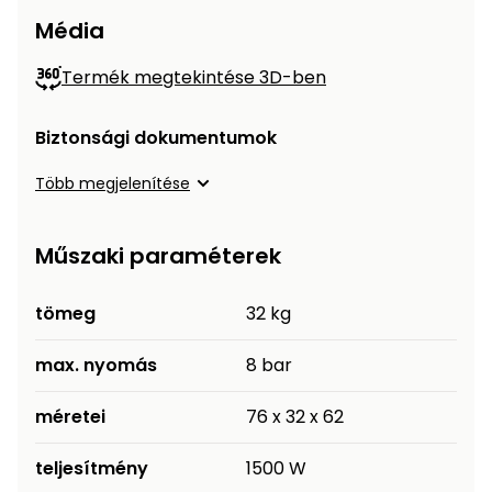
Média
Permetező
Termék megtekintése 3D-ben
Üvegház
és
melegház
Biztonsági dokumentumok
Több megjelenítése
Komposztáló
Kézi
Műszaki paraméterek
szerszám,
eszközök
tömeg
32 kg
Kiegészítők
max. nyomás
8 bar
méretei
76 x 32 x 62
teljesítmény
1500 W