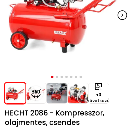
Kiegészítők
szegélynyírókhoz
Hóeke
Magvak
Barkácsgépek
Robotporszívók
Kutyaházak
HECHT
HECHT
Kerti
buggy,
rönkhasítók
tartozékok
Elektromos
Gérvágó
Tartozékok
Háti
Elektromos
Méret
1278
1278
házak
motor
Védőeszközök
Benzinmotoros
Tömlők
Fűrészek
Bukósisakok
Víz
fűrész
szivattyúkhoz
permetezők
hosszabbító
- XL
akku
akku
járművek
Szegélynyíró
Szőtt/nem
Hálók,
Földfúró
alatti
Hócipő
Nyúlketrecek
program
program
Rollerek,
szőtt
kefék,
gépek
robogók
Lámpák
Háromkerekű
Tömlőkocsik,
hoverboardok
textíliák
porszívók
Gyalugép
Komposztálók
Akkumulátorok
Medencék
fűnyíró
HECHT
tömlőtartók
HECHT
Fűkasza
és
Jégtörő
Betonkeverők
Szőrmeápolás
6260
6260
Napernyők
Növényvédelem
Bukósisakok
Vízkezelés
Alternáló
akku
akku
szaunák
Habarcskeverő
Metszőollók
fűkasza
program
program
Kapálógép
PROMINENT
Kiegészítők
Napozó
Gyermekjátékok
állateledel
Egyéb
Vízvizsgálók
Tárcsás
Sövényvágó
ágyak
Körfűrész
ACCU
fűnyíró
ollók
Kisállat
Program
Fűtőberendezések
Székek,
Tisztítószerek
kellékek
Sarokcsiszoló,
Tartozékok
padok
polírozó
fűnyírókhoz
Sövényvágó
+3
Hamuporszívók
Ajándékkártya
Vízi
következő
Tartozékok
játékok
Szúrófűrész
Fűrészek
HECHT 2086 - Kompresszor,
Hegesztők
Egyéb
olajmentes, csendes
Tartozékok
VIP
Kerti
bónusz
barkácsgépekhez