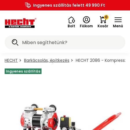
ACCU
Kerti
Rönkaprító,
Lombfúvó-
Magasnyomású
Növényápolási
Barkácsolás,
Akkumulátoros
Földfúró
ACCU
6020
5040
1278
Elektromos
Elektromos
Elektromos
Kisállat
PROMINENT
Ingyenes szállítás felett 49 990 Ft
OUTLET%
gépek,
Fűnyíró
traktor,
Gyepszellőztető
Szegélynyíró
Fűkasza
Kapálógép
Sövényvágó
Fűrészek
Ágaprító
Grillek
Öntözéstechnika
Szivattyú
Seprőgép
Hómaró
és
Permetező
szerszám,
Kiegészítők
Barkácsgépek
Kiegészítők
Fűtőberendezések
buggy,
Bukósisakok
és
Gyermekjátékok
Járművek
HU
Program
bútorok
rönkhasító
szívó
mosó
kellékek
építkezés
szerszámok
gépek
programok
akku
akku
akku
járművek
kerkpárok
robogók
kellékek
állateledel
eszközök
rider
kiegészítő
eszközök
motor
szaunák
0
program
program
program
Bolt
Fiókom
Kosár
Menü
Akciós
Mindent a
Mindent a
Mindent a
Mindent a
Mindent a
Mindent a
Mindent a
Mindent a
Mindent a
Mindent a
Mindent a
Mindent a
Mindent a
Mindent a
Mindent a
Mindent a
Mindent a
Mindent a
Mindent a
Mindent a
Mindent a
Mindent a
Mindent a
Mindent a
Mindent a
Mindent a
Mindent a
Mindent a
Mindent a
Mindent a
Mindent a
Mindent a
Mindent a
Mindent a
Mindent a
Mindent a
Mindent a
Mindent a
Mindent a
Mindent a
Mindent a
Mindent a
Mindent a
Mindent a
Mindent a
Mindent a
ajánlatok
kategóriáról
kategóriáról
kategóriáról
kategóriáról
kategóriáról
kategóriáról
kategóriáról
kategóriáról
kategóriáról
kategóriáról
kategóriáról
kategóriáról
kategóriáról
kategóriáról
kategóriáról
kategóriáról
kategóriáról
kategóriáról
kategóriáról
kategóriáról
kategóriáról
kategóriáról
kategóriáról
kategóriáról
kategóriáról
kategóriáról
kategóriáról
kategóriáról
kategóriáról
kategóriáról
kategóriáról
kategóriáról
kategóriáról
kategóriáról
kategóriáról
kategóriáról
kategóriáról
kategóriáról
kategóriáról
kategóriáról
kategóriáról
kategóriáról
kategóriáról
kategóriáról
kategóriáról
kategóriáról
őberendezések
tözéstechnika
epszellőztető
ermekjátékok
agasnyomású
kkumulátoros
övényápolási
arkácsgépek
arkácsolás,
Szegélynyíró
Bukósisakok
Sövényvágó
Rönkaprító,
Kiegészítők
Kiegészítők
Elektromos
Elektromos
Elektromos
PROMINENT
Kapálógép
Lombfúvó-
HECHT 1278
Hólapát és
Permetező
Medencék
Seprőgép
Járművek
Szivattyú
OUTLET%
Ágaprító
Fűrészek
Földfúró
Fűkasza
Hómaró
Kisállat
Fűnyíró
Fűnyíró
Grillek
HECHT
HECHT
Quad,
ACCU
ACCU
Kerti
Kerti
Kézi
OUTLET%
szerszámok
programok
és szaunák
rönkhasító
állateledel
kiegészítő
5040 akku
6020 akku
szerszám,
kerkpárok
építkezés
járművek
Program
robogók
bútorok
kellékek
kellékek
traktor,
buggy,
gépek,
gépek
mosó
szívó
akku
HECHT
Barkácsolás, építkezés
HECHT 2086 - Kompresszor
Kerti
Elektromos
Utolsó
Faszenes
Benzinmotoros
Benzinmotoros
Méret
Akkumulátoros
eszközök
eszközök
program
program
program
motor
rider
Csiszológép
Kályhák
Robotfűnyírók
Akkumulátoros
Akkumulátoros
Akkumulátoros
Benzinmotoros
Akkumulátoros
Hintafűrészek
Benzinmotoros
Esőztetők
Elektromos
Akkumulátoros
Üzemanyagkannák
Járművek
hosszabbítók
darabok
grillek
szivattyúk
seprőgép
- XS
járművek
gépek,
HECHT
HECHT
Ingyenes szállítás
Billenővályús
Fúró-
Magasnyomású
Akkumulátor
Elektromos
Elektromos
Benzinmotoros
Asztalok
Akkumulátoros
Alumínium
Virágföldek
Robogók
Medencék
Baromfiketrecek
Kutyaeledel
6020
6020
körfűrészek
csavarozók
mosó
töltők
kerkpárok
kerékpárok
eszközök
Szállítási
Felfújható
Egyéb
Olaj,
Mechanikus
Tartozékok
Gázos
Házi
Tartozékok
Olaj
Méret
Pedálos
akku
akku
Tartozékok
Fűnyíró
Benzinmotoros
Elektromos
Benzinmotoros
Elektromos
Benzinmotoros
Láncfűrészek
Elektromos
Időzítők
Benzinmotoros
Benzinmotoros
Ágvágók
Kiegészítők
Kiegészítők
KIegészítők
Quadok
sérült
medencék
barkácsgépek
kenőanyag
fűnyíró
kistraktorokhoz
grillek
vízmű
seprőgépekhez
leeresztő
- S
járművek
HECHT
Tartozékok
Tartozékok
Függőleges
program
Kerekes
Akkumulátoros
program
Elektromos
Medence
Kaparófák
Barkácsolás,
darabok
és játékok
Tartozékok
Hintaágyak
Benzinmotoros
Fenyőmulcsok
Akkumulátorok
Macskaeledel
1277,
magasnyomású
elektromos
rönkhasítók
hólapát
szerszámok
robogók
létra
macskáknak
Fűnyíró
Magassági
Elektromos
Szórófejek,
Tartozékok
Balták,
Méret
építkezés
HECHT
HECHT
1278
mosókhoz
kerékpárokhoz
Szervizkészletek
Elektromos
Elektromos
Benzinmotoros
Elektromos
Akkumulátoros
Elektromos
Merülőszivattyúk
Akkumulátoros
Védőfelszerelés
Fúrógép
Buggy
Játék
traktor,
ágvágók
grillek
szórópisztolyok
permetezőkhöz
fejszék
- M
5040
5040
Kerti
Tartozékok
akku
Elektromos
Medence
szerszámok
rider
Elektromos
Műanyag
Trágyák
Áramfejlesztők
Kiegészítők
Kifutók
akku
akku
ACCU
bútor
rönkhasítókhoz
program
mopedek
szűrés
Tartozékok
Tartozékok
Tartozékok
Szökőkutak,
Tartozékok
Kézi
Erdészeti
Méret
program
program
készletek
Fúrókalapács
Üzemanyagkannák
Akkumulátoros
Kiegészítők
Tömlőcsatlakozók
Olaj
Motorkekékpár
programok
fűkaszákhoz,
szegélynyíróhoz
kapálógépekhez
tószivattyúk
hómarókhoz
permetezők
rönkmozgatók
- L
Gyepszellőztető
Trambulin
Quad,
Vízszintes
KIegészítők,