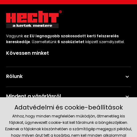
Vagyunk
az EU legnagyobb szakosodott kerti felszerelés
kereskedője
. Üzemeltetünk
6 szaküzletet
képzett személyzettel.
Kövessen minket
Rólunk
Mindent a vásárlásról
Adatvédelmi és cookie-beállítások
Szerviz és támogatás
Ahhoz, hogy minden megfelelően működjön, átmenetileg kis
fájlokat, úgynevezett cookie-kat kell tárolnunk a böngészőjében.
Ezeknek a fájloknak köszönhetően a számítógép megjegyzi például,
Aktuális információk
hogy milyen árut tett a kosárba, nem kell minden alkalommal