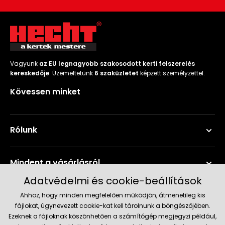
Vagyunk
az EU legnagyobb szakosodott kerti felszerelés
kereskedője
. Üzemeltetünk
6 szaküzletet
képzett személyzettel.
Kövessen minket
Rólunk
Mindent a vásárlásról
Adatvédelmi és cookie-beállítások
Szerviz és támogatás
Ahhoz, hogy minden megfelelően működjön, átmenetileg kis
fájlokat, úgynevezett cookie-kat kell tárolnunk a böngészőjében.
Ezeknek a fájloknak köszönhetően a számítógép megjegyzi például,