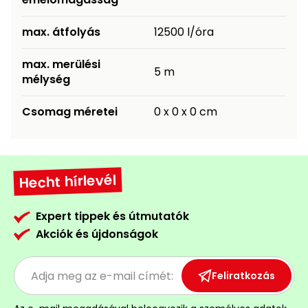
max. átfolyás
12500 l/óra
max. merülési
5 m
mélység
Csomag méretei
0 x 0 x 0 cm
Hecht hírlevél
Expert tippek és útmutatók
Akciók és újdonságok
Feliratkozás