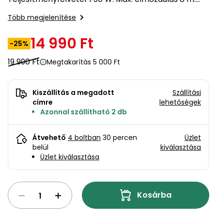
bútorok
program
Kompresszorok
Kiegészítők
áramlási sebesség 14000 l/h 10 gumírozott tápkábel.
Több megjelenítése
Rönkaprító,
Lapvibrátorok,
rönkhasító
szállítóeszközök
14 990 Ft
Infraszaunák
-25%
Ágaprító
19 990 Ft
Megtakarítás 5 000 Ft
Mérőeszközök
Grillek
Kiszállítás a megadott
Szállítási
Mérőműszerek
címre
lehetőségek
Azonnal szállítható 2 db
Lombfúvó-
szívó
Munkaasztalok
Átvehető
4 boltban
30 percen
Üzlet
Szállítókocsi
belül
kiválasztása
és
Porszívók
Üzlet kiválasztása
tartozékok
Úttakarító
Szórókocsi,
gépek
Kosárba
kézi szóró
Ventillátorok,