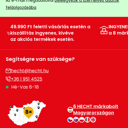
Az e-mail megadásával
beleegyezik a személyes adatok
feldolgozásába
49.990 Ft feletti vásárlás esetén a
INGYENE
kiszállítás ingyenes, kivéve
a 8 már
az akciós termékek esetén.
Segítségre van szüksége?
hecht@hecht.hu
+36 1 951 4525
Hé-Vas 8-18
6 HECHT márkabolt
Magyarországon