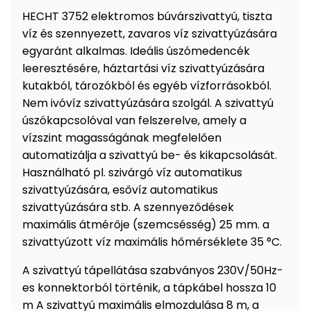
HECHT 3752 elektromos búvárszivattyú, tiszta
Permetező
víz és szennyezett, zavaros víz szivattyúzására
egyaránt alkalmas. Ideális úszómedencék
Üvegház
leeresztésére, háztartási víz szivattyúzására
és
melegház
kutakból, tározókból és egyéb vízforrásokból.
Nem ivóvíz szivattyúzására szolgál. A szivattyú
Komposztáló
úszókapcsolóval van felszerelve, amely a
vízszint magasságának megfelelően
automatizálja a szivattyú be- és kikapcsolását.
Kézi
szerszám,
Használható pl. szivárgó víz automatikus
eszközök
szivattyúzására, esővíz automatikus
szivattyúzására stb. A szennyeződések
Kiegészítők
maximális átmérője (szemcsésség) 25 mm. a
szivattyúzott víz maximális hőmérséklete 35 °C.
A szivattyú tápellátása szabványos 230V/50Hz-
es konnektorból történik, a tápkábel hossza 10
m A szivattyú maximális elmozdulása 8 m, a