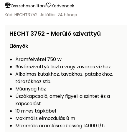
Öntözéstechnika
légkondícionálók
Összehasonlítani
Kedvencek
Kód: HECHT3752
Jótállás: 24 hónap
Szivattyú
HECHT 3752 - Merülő szivattyú
Magasnyomású
mosó
Előnyök
Seprőgép
Áramfelvétel 750 W
Búvárszivattyú tiszta vagy zavaros vízhez
Alkalmas kutakhoz, tavakhoz, patakokhoz,
Hómaró
tározókhoz stb.
Műanyag ház
Hólapát
Úszókapcsoló, amely figyeli a szintet és a
és
kapcsolást
kiegészítő
10 m-es tápkábel
Növényápolási
Maximális elmozdulás 8 m
kellékek
Maximális áramlási sebesség 14000 l/h