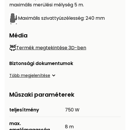
maximális merülési mélység 5 m.
Maximális szivattyúszélesség: 240 mm
Média
Termék megtekintése 3D-ben
Biztonsági dokumentumok
Több megjelenítése
Műszaki paraméterek
teljesítmény
750 W
max.
8 m
emelőmagasság