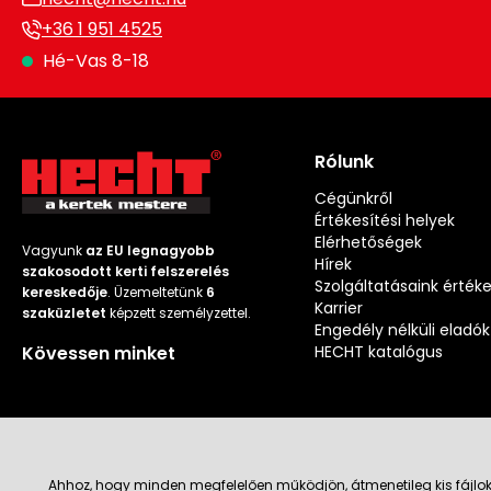
+36 1 951 4525
Hé-Vas 8-18
Rólunk
Cégünkről
Értékesítési helyek
Elérhetőségek
Vagyunk
az EU legnagyobb
Hírek
szakosodott kerti felszerelés
Szolgáltatásaink érték
kereskedője
. Üzemeltetünk
6
Karrier
szaküzletet
képzett személyzettel.
Engedély nélküli eladók
Kövessen minket
HECHT katalógus
Ahhoz, hogy minden megfelelően működjön, átmenetileg kis fájlok