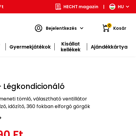
Ft
HECHT magazin
|
HU
0
Bejelentkezés
Kosár
s
Kisállat
Gyermekjátékok
Ajándékkártya
kellékek
- Légkondicionáló
imeneti tömlő, választható ventillátor
lző, időzítő, 360 fokban elforgó görgők
90 Ft