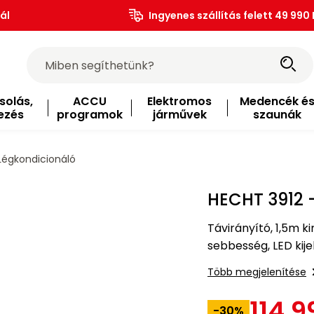
ál
Ingyenes szállítás felett 49 990 
solás,
ACCU
Elektromos
Medencék é
ezés
programok
járművek
szaunák
Légkondicionáló
HECHT 3912 
Távirányító, 1,5m k
sebbesség, LED kije
Több megjelenítése
114 9
-30%