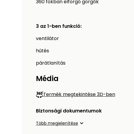
360 fokban elforgó görgők
3 az 1-ben funkció:
ventilátor
hűtés
párátlanítás
Média
Termék megtekintése 3D-ben
Biztonsági dokumentumok
Több megjelenítése