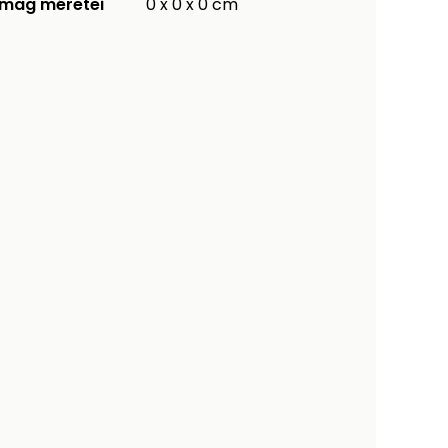
mag méretei
0 x 0 x 0 cm