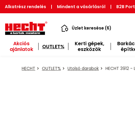
Alkatrész rendelés
|
Mindent a vásárlásról
|
B2B Port
Üzlet keresése (6)
Akciós
Kerti gépek,
Barkác
OUTLET%
ajánlatok
eszközök
építk
HECHT
OUTLET%
Utolsó darabok
HECHT 3912 - 