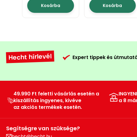
Kosárba
Kosárba
Hecht hírlevél
Expert tippek és útmutat
49.990 Ft feletti vásárlás esetén a
INGYEN
kiszállítás ingyenes, kivéve
a 8 má
az akciós termékek esetén.
Segítségre van szüksége?
hecht@hecht.hu