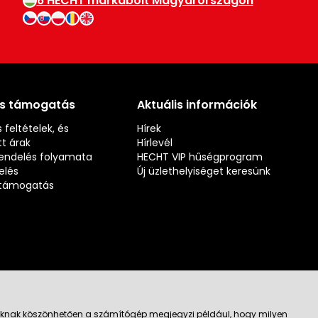
6 HECHT márkabolt Magyarországon
és támogatás
Aktuális információk
 feltételek, és
Hírek
t árak
Hírlevél
rendelés folyamata
HECHT VIP hűségprogram
elés
Új üzlethelyiséget keresünk
s támogatás
jloknak köszönhetően a számítógép megjegyzi például, hogy milyen