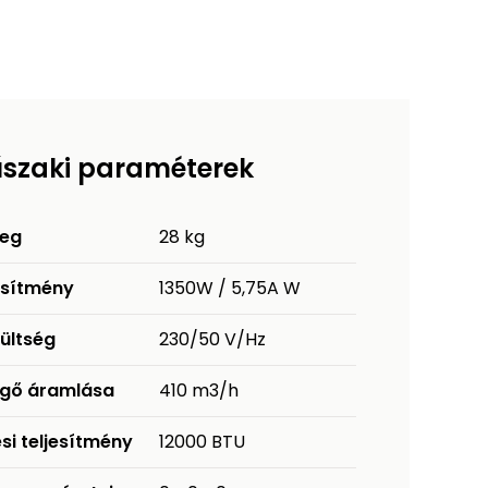
szaki paraméterek
eg
28 kg
esítmény
1350W / 5,75A W
ültség
230/50 V/Hz
egő áramlása
410 m3/h
si teljesítmény
12000 BTU