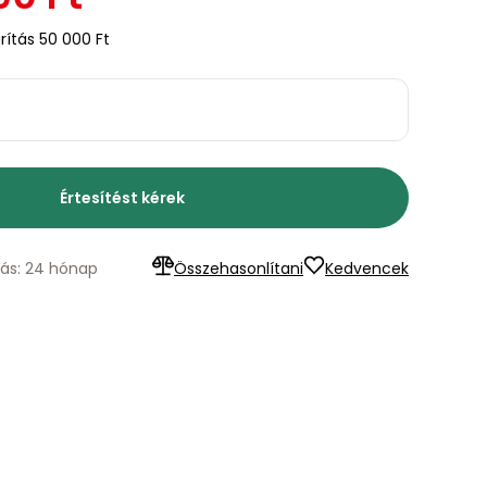
ítás 50 000 Ft
Értesítést kérek
lás: 24 hónap
Összehasonlítani
Kedvencek