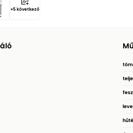
+5 következő
áló
Mű
töm
telj
fesz
lev
hűté