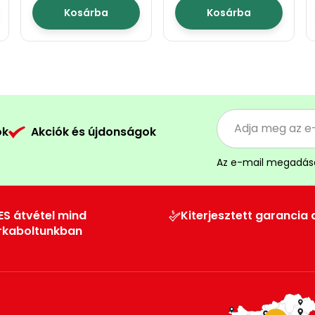
Kosárba
Kosárba
ók
Akciók és újdonságok
Az e-mail megadás
ES átvétel mind
Kiterjesztett garancia 
rkaboltunkban