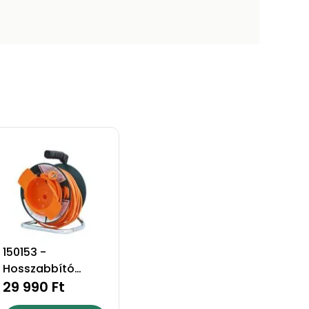
150153 -
Hosszabbító
dobbal - 50
29 990 Ft
méteres