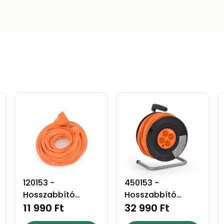
120153 -
450153 -
Hosszabbító
Hosszabbító
kábel - 20
11 990 Ft
dobbal - 50
32 990 Ft
méteres
méteres