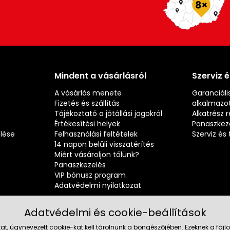
Mindent a vásárlásról
Szerviz 
A vásárlás menete
Garanciális
Fizetés és szállítás
alkalmazot
Tájékoztató a jótállási jogokról
Alkatrész 
Értékesítési helyek
Panaszkez
elése
Felhasználási feltételek
Szerviz é
14 napon belüli visszatérítés
Miért vásároljon tőlünk?
Panaszkezelés
VIP bónusz program
Adatvédelmi nyilatkozat
Adatvédelmi és cookie-beállítások
at, úgynevezett cookie-kat kell tárolnunk a böngészőjében. Ezeknek a fá