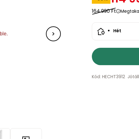
164 990 Ft
Megtakar
Hét
Kód: HECHT3912
Jótál