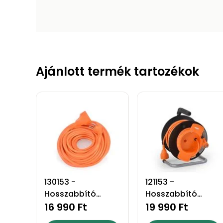
Ajánlott termék tartozékok
130153 -
121153 -
Hosszabbító
Hosszabbító
kábel - 30
16 990 Ft
dobbal - 20
19 990 Ft
méteres
méteres