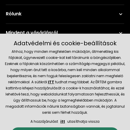
Rólunk
Mindent a vásárlásról
Adatvédelmi és cookie-beállítások
Szerviz és támogatás
Ahhoz, hogy minden megfelelően működjön, átmenetileg kis
fájlokat, úgynevezett cookie-kat kell tárolnunk a böngészőjében.
Ezeknek a fájloknak köszönhetően a számítógép megjegyzi például,
Aktuális információk
hogy milyen árut tett a kosárba, nem kell minden alkalommal
bejelentkeznie, és nem fogjuk feleslegesen zaklatni nem megfelelő
reklámokkal. A sütikről
ITT
tudhat meg többet. Az ÉRTEM gombra
kattintva kifejezi hozzájárulását a cookie-k használatához, és ezzel
Szállítás és fizetési módok
lehetővé teszi, hogy weboldalunkat folyamatosan fejleszthessük, és
úgy állíthassuk be, hogy a legmegfelelőbben működjön. A
megadott információk nálunk biztonságban vannak, és jogtalanul
Megbízható kereskedő
senki sem férhet hozzájuk.
A hozzájárulást
itt
utasíthatja vissza
© 2026 Hecht.cz
Általános szerződési feltételek