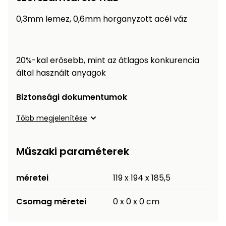
Öntözéstechnika
légkondícionálók
0,3mm lemez, 0,6mm horganyzott acél váz
Szivattyú
20%-kal erősebb, mint az átlagos konkurencia
Magasnyomású
által használt anyagok
mosó
Biztonsági dokumentumok
Seprőgép
Több megjelenítése
Hómaró
Műszaki paraméterek
Hólapát
és
méretei
119 x 194 x 185,5
kiegészítő
Csomag méretei
0 x 0 x 0 cm
Növényápolási
kellékek