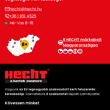
hecht@hecht.hu
+36 1 951 4525
Hé-Vas 8-18
6 HECHT márkabolt
Magyarországon
Vagyunk
az EU legnagyobb szakosodott kerti felszerelés
kereskedője
. Üzemeltetünk
6 szaküzletet
képzett személyzettel.
Kövessen minket