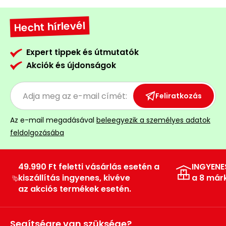
Permetező
Hecht hírlevél
Üvegház
és
Expert tippek és útmutatók
melegház
Akciók és újdonságok
Komposztáló
Feliratkozás
Kézi
Az e-mail megadásával
beleegyezik a személyes adatok
szerszám,
feldolgozásába
eszközök
Kiegészítők
49.990 Ft feletti vásárlás esetén a
INGYENE
kiszállítás ingyenes, kivéve
a 8 már
az akciós termékek esetén.
Segítségre van szüksége?