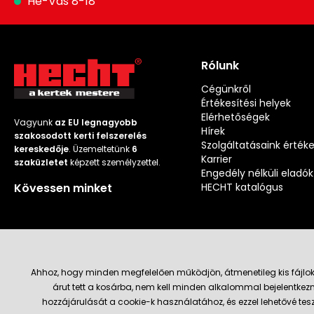
Hé-Vas 8-18
Rólunk
Cégünkről
Értékesítési helyek
Elérhetőségek
Vagyunk
az EU legnagyobb
Hírek
szakosodott kerti felszerelés
Szolgáltatásaink érték
kereskedője
. Üzemeltetünk
6
Karrier
szaküzletet
képzett személyzettel.
Engedély nélküli eladók
Kövessen minket
HECHT katalógus
Ahhoz, hogy minden megfelelően működjön, átmenetileg kis fájlok
árut tett a kosárba, nem kell minden alkalommal bejelentkezn
Szállítás és fizetési módok
hozzájárulását a cookie-k használatához, és ezzel lehetővé te