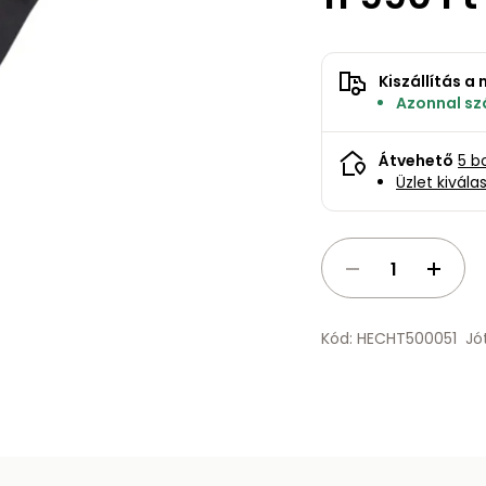
Kiszállítás 
Azonnal szá
Átvehető
5 b
Üzlet kivála
Kód: HECHT500051
Jó