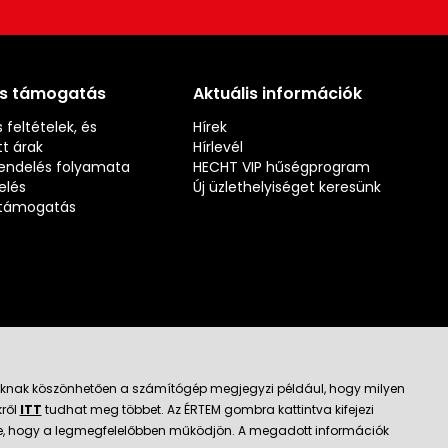
és támogatás
Aktuális információk
 feltételek, és
Hírek
t árak
Hírlevél
rendelés folyamata
HECHT VIP hűségprogram
elés
Új üzlethelyiséget keresünk
s támogatás
jloknak köszönhetően a számítógép megjegyzi például, hogy milyen
kről
ITT
tudhat meg többet. Az ÉRTEM gombra kattintva kifejezi
ató kereskedő
k be, hogy a legmegfelelőbben működjön. A megadott információk