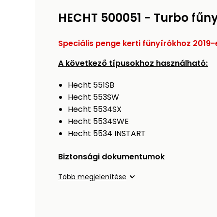
HECHT 500051 - Turbo fűn
Speciális penge kerti fűnyírókhoz 2019-
A következő típusokhoz használható:
Hecht 551SB
Hecht 553SW
Hecht 5534SX
Hecht 5534SWE
Hecht 5534 INSTART
Biztonsági dokumentumok
Több megjelenítése