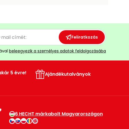
Feliratkozás
ával
beleegyezik a személyes adatok feldolgozásába
akár 5 évre!
Ajándékutalványok
6 HECHT márkabolt Magyarországon