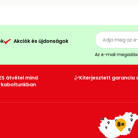
ók
Akciók és újdonságok
Az e-mail megadás
ES átvétel mind
Kiterjesztett garancia 
rkaboltunkban