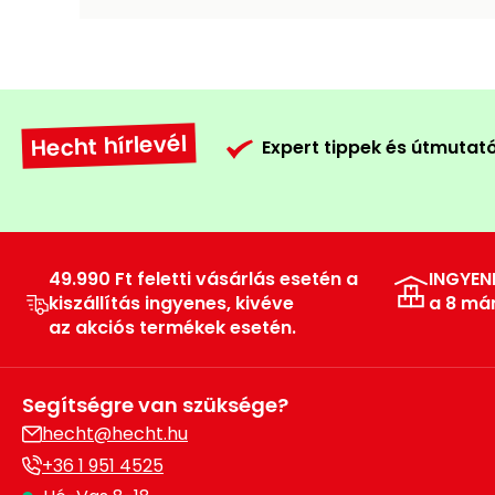
Hecht hírlevél
Expert tippek és útmutat
49.990 Ft feletti vásárlás esetén a
INGYEN
kiszállítás ingyenes, kivéve
a 8 má
az akciós termékek esetén.
Segítségre van szüksége?
hecht@hecht.hu
+36 1 951 4525