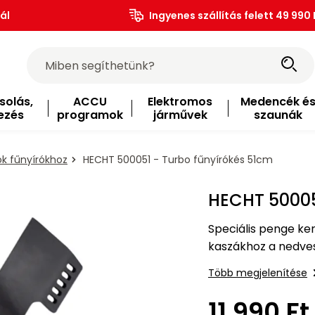
ál
Ingyenes szállítás felett 49 990 
solás,
ACCU
Elektromos
Medencék é
ezés
programok
járművek
szaunák
k fűnyírókhoz
HECHT 500051 - Turbo fűnyírókés 51cm
HECHT 50005
Speciális penge ker
kaszákhoz a nedves
kaszákhoz, 553 SW,
Több megjelenítése
cm.
11 990 Ft