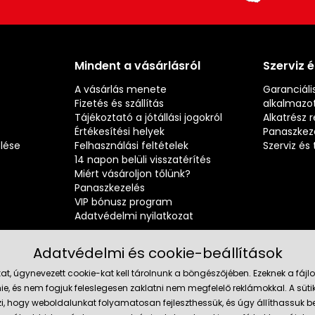
Mindent a vásárlásról
Szerviz 
A vásárlás menete
Garanciális
Fizetés és szállítás
alkalmazot
Tájékoztató a jótállási jogokról
Alkatrész 
Értékesítési helyek
Panaszkez
elése
Felhasználási feltételek
Szerviz é
14 napon belüli visszatérítés
Miért vásároljon tőlünk?
Panaszkezelés
VIP bónusz program
Adatvédelmi nyilatkozat
Adatvédelmi és cookie-beállítások
at, úgynevezett cookie-kat kell tárolnunk a böngészőjében. Ezeknek a fá
ie, és nem fogjuk feleslegesen zaklatni nem megfelelő reklámokkal. A süti
Megbízh
szi, hogy weboldalunkat folyamatosan fejleszthessük, és úgy állíthassu