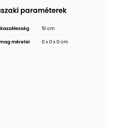
szaki paraméterek
kaszélesség
51 cm
mag méretei
0 x 0 x 0 cm