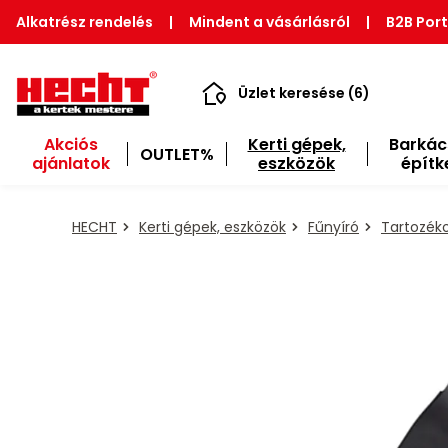
Alkatrész rendelés
|
Mindent a vásárlásról
|
B2B Port
Üzlet keresése (6)
Akciós
Kerti gépek,
Barkác
OUTLET%
ajánlatok
eszközök
építk
HECHT
Kerti gépek, eszközök
Fűnyíró
Tartozéko