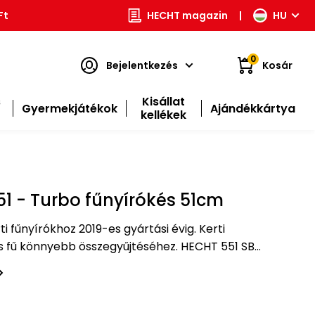
Ft
HECHT magazin
|
HU
0
Bejelentkezés
Kosár
s
Kisállat
Gyermekjátékok
Ajándékkártya
kellékek
1 - Turbo fűnyírókés 51cm
ti fűnyírókhoz 2019-es gyártási évig. Kerti
 fű könnyebb összegyűjtéséhez. HECHT 551 SB
 5534 SX, 5534 SWE, 5534 INSTART. Hossza 51