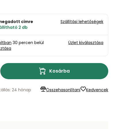
a megadott címre
Szállítási lehetőségek
llítható 2 db
oltban
30 percen belül
Üzlet kiválasztása
sztása
Kosárba
tállás: 24 hónap
Összehasonlítani
Kedvencek