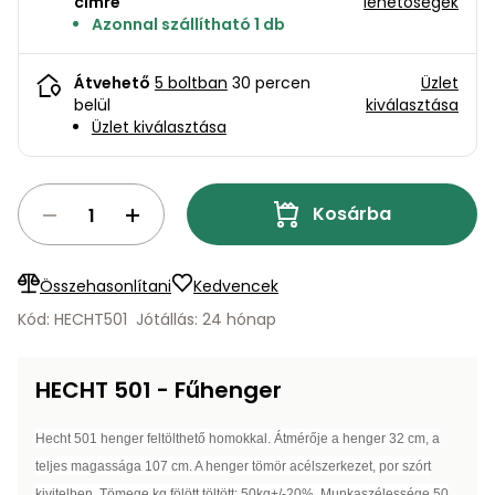
bútorok
címre
lehetőségek
program
Kompresszorok
Kiegészítők
Azonnal szállítható 1 db
Rönkaprító,
Lapvibrátorok,
rönkhasító
Átvehető
5 boltban
30 percen
Üzlet
szállítóeszközök
Infraszaunák
belül
kiválasztása
Üzlet kiválasztása
Ágaprító
Mérőeszközök
Grillek
Kosárba
Mérőműszerek
Lombfúvó-
szívó
Összehasonlítani
Kedvencek
Munkaasztalok
Kód: HECHT501
Jótállás: 24 hónap
Szállítókocsi
és
Porszívók
tartozékok
HECHT 501 - Fűhenger
Úttakarító
Szórókocsi,
gépek
Hecht 501 henger feltölthető homokkal. Átmérője a henger 32 cm, a
kézi szóró
teljes magassága 107 cm. A henger tömör acélszerkezet, por szórt
Ventillátorok,
kivitelben. Tömege kg fölött töltött: 50kg+/-20%. Munkaszélessége 50