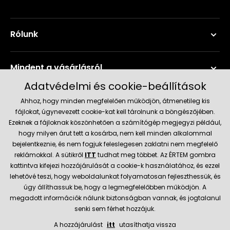
Rólunk
Mindent a vásárlásról
Adatvédelmi és cookie-beállítások
Szerviz és támogatás
Ahhoz, hogy minden megfelelően működjön, átmenetileg kis
fájlokat, úgynevezett cookie-kat kell tárolnunk a böngészőjében.
Ezeknek a fájloknak köszönhetően a számítógép megjegyzi például,
Aktuális információk
hogy milyen árut tett a kosárba, nem kell minden alkalommal
bejelentkeznie, és nem fogjuk feleslegesen zaklatni nem megfelelő
reklámokkal. A sütikről
ITT
tudhat meg többet. Az ÉRTEM gombra
kattintva kifejezi hozzájárulását a cookie-k használatához, és ezzel
Szállítás és fizetési módok
lehetővé teszi, hogy weboldalunkat folyamatosan fejleszthessük, és
úgy állíthassuk be, hogy a legmegfelelőbben működjön. A
megadott információk nálunk biztonságban vannak, és jogtalanul
Megbízható kereskedő
senki sem férhet hozzájuk.
A hozzájárulást
itt
utasíthatja vissza