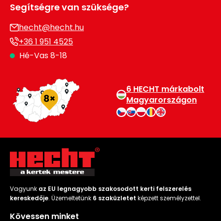
Segítségre van szüksége?
hecht@hecht.hu
+36 1 951 4525
Hé-Vas 8-18
6 HECHT márkabolt
Magyarországon
Vagyunk
az EU legnagyobb szakosodott kerti felszerelés
kereskedője
. Üzemeltetünk
6 szaküzletet
képzett személyzettel.
Kövessen minket