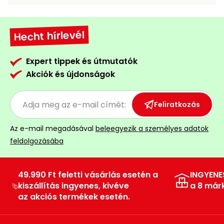
Permetező
Hecht hírlevél
Üvegház
és
melegház
Expert tippek és útmutatók
Akciók és újdonságok
Komposztáló
Feliratkozás
Kézi
szerszám,
Az e-mail megadásával
beleegyezik a személyes adatok
eszközök
feldolgozásába
Kiegészítők
49.990 Ft feletti vásárlás esetén a
INGYENE
kiszállítás ingyenes, kivéve
a 8 már
az akciós termékek esetén.