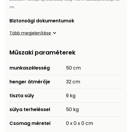
Öntözéstechnika
légkondícionálók
cm.
Biztonsági dokumentumok
Szivattyú
Több megjelenítése
Magasnyomású
mosó
Műszaki paraméterek
Seprőgép
munkaszélesség
50 cm
Hómaró
henger átmérője
32 cm
Hólapát
tiszta súly
9 kg
és
kiegészítő
súlya terheléssel
50 kg
Növényápolási
Csomag méretei
0 x 0 x 0 cm
kellékek