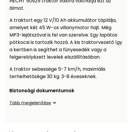
HECHT 50925 traktor valóra válthatja ezt az
Öntözéstechnika
légkondícionálók
álmot.
A traktort egy 12 V/10 Ah akkumulátor táplálja,
Szivattyú
amelyet két 45 W-os villanymotor hajt. Még
MP3-lejátszóval is fel van szerelve. Egy lapátos
Magasnyomású
pótkocsi is tartozik hozzá. A kis traktorvezető így
mosó
a kertben is segíthet a fűnyesedék vagy a
felgereblyézett levelek elszállításában.
Seprőgép
A traktor sebessége 5-7 km/h, maximális
terhelhetősége 30 kg. 3-8 éveseknek.
Hómaró
Biztonsági dokumentumok
Hólapát
és
Több megjelenítése
kiegészítő
Növényápolási
kellékek