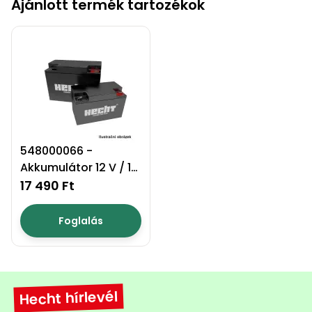
Ajánlott termék tartozékok
Permetező
Üvegház
és
melegház
Komposztáló
548000066 -
Kézi
Akkumulátor 12 V / 12
szerszám,
Ah
17 490 Ft
eszközök
Foglalás
Kiegészítők
Hecht hírlevél