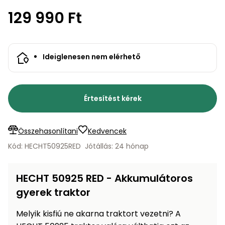
bútorok
program
Kompresszorok
Kiegészítők
129 990 Ft
Rönkaprító,
Lapvibrátorok,
rönkhasító
szállítóeszközök
Infraszaunák
Ideiglenesen nem elérhető
Ágaprító
Mérőeszközök
Grillek
Mérőműszerek
Értesítést kérek
Lombfúvó-
szívó
Munkaasztalok
Összehasonlítani
Kedvencek
Kód: HECHT50925RED
Jótállás: 24 hónap
Szállítókocsi
és
Porszívók
tartozékok
HECHT 50925 RED - Akkumulátoros
Úttakarító
gyerek traktor
Szórókocsi,
gépek
kézi szóró
Melyik kisfiú ne akarna traktort vezetni? A
Ventillátorok,