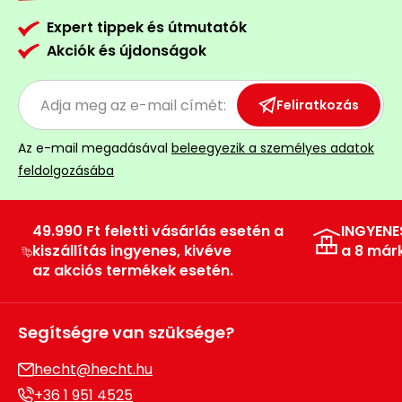
Expert tippek és útmutatók
Akciók és újdonságok
Feliratkozás
Az e-mail megadásával
beleegyezik a személyes adatok
feldolgozásába
49.990 Ft feletti vásárlás esetén a
INGYENE
kiszállítás ingyenes, kivéve
a 8 már
az akciós termékek esetén.
Segítségre van szüksége?
hecht@hecht.hu
+36 1 951 4525