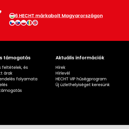
6 HECHT márkabolt Magyarországon
és támogatás
Aktuális információk
 feltételek, és
Hírek
t árak
Hírlevél
rendelés folyamata
HECHT VIP hűségprogram
elés
Új üzlethelyiséget keresünk
s támogatás