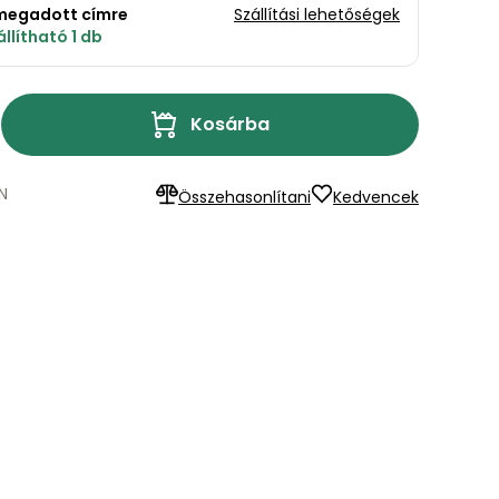
a megadott címre
Szállítási lehetőségek
llítható 1 db
Kosárba
N
Összehasonlítani
Kedvencek