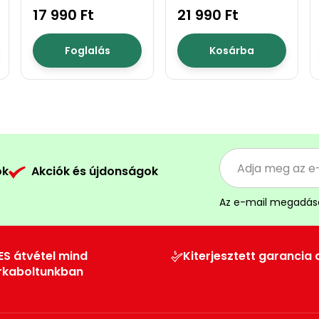
17 990 Ft
21 990 Ft
Foglalás
Kosárba
ók
Akciók és újdonságok
Az e-mail megadás
ES átvétel mind
Kiterjesztett garancia 
rkaboltunkban