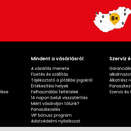
Mindent a vásárlásról
Szerviz 
A vásárlás menete
Garanciális
Fizetés és szállítás
alkalmazot
Tájékoztató a jótállási jogokról
Alkatrész 
Értékesítési helyek
Panaszkez
elése
Felhasználási feltételek
Szerviz é
14 napon belüli visszatérítés
Miért vásároljon tőlünk?
Panaszkezelés
VIP bónusz program
Adatvédelmi nyilatkozat