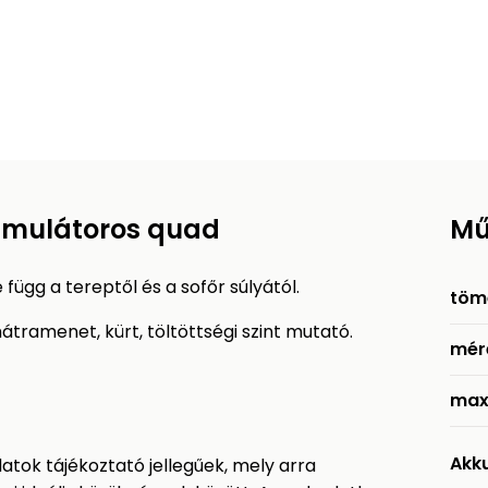
umulátoros quad
Mű
ügg a tereptől és a sofőr súlyától.
töm
 hátramenet, kürt, töltöttségi szint mutató.
mér
max
Akk
tok tájékoztató jellegűek, mely arra