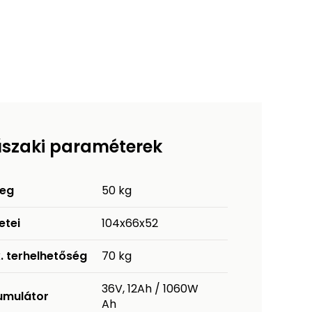
szaki paraméterek
eg
50 kg
etei
104x66x52
. terhelhetőség
70 kg
36V, 12Ah / 1060W
umulátor
Ah