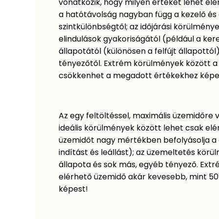
vonatkozik, hogy milyen értéket lehet elé
a hatótávolság nagyban függ a kezelő és a
szintkülönbségtől; az időjárási körülmények
elindulások gyakoriságától (például a k
állapotától (különösen a felfújt állapottó
tényezőtől. Extrém körülmények között a
csökkenhet a megadott értékekhez képe
Az egy feltöltéssel, maximális üzemidőre 
ideális körülmények között lehet csak elér
üzemidőt nagy mértékben befolyásolja a 
indítást és leállást); az üzemeltetés kör
állapota és sok más, egyéb tényező. Extr
elérhető üzemidő akár kevesebb, mint 5
képest!