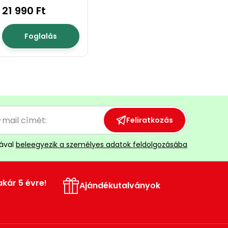
21 990 Ft
Foglalás
Feliratkozás
ával
beleegyezik a személyes adatok feldolgozásába
akár 5 évre!
Ajándékutalványok