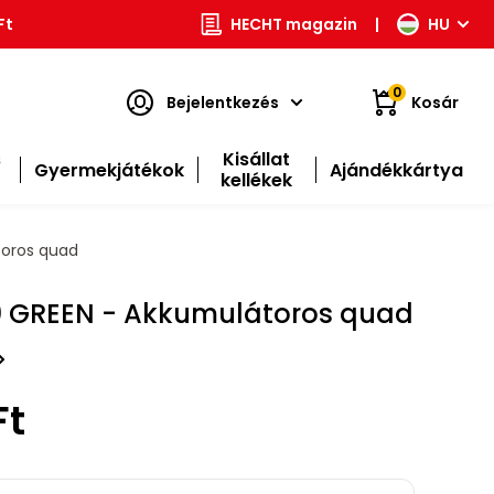
Ft
HECHT magazin
|
HU
0
Bejelentkezés
Kosár
s
Kisállat
Gyermekjátékok
Ajándékkártya
kellékek
toros quad
0 GREEN - Akkumulátoros quad
Ft