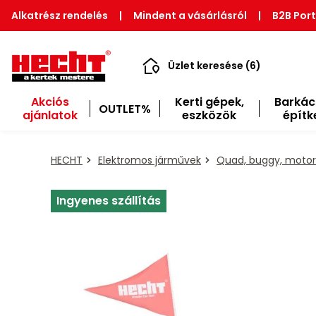
Alkatrész rendelés
|
Mindent a vásárlásról
|
B2B Port
Üzlet keresése (6)
Akciós
Kerti gépek,
Barkác
OUTLET%
ajánlatok
eszközök
építk
HECHT
Elektromos járművek
Quad, buggy, motor
Ingyenes szállítás