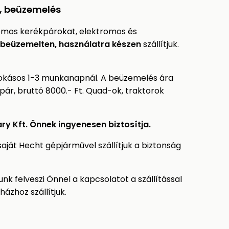
s, beüzemelés
omos kerékpárokat, elektromos és
beüzemelten, használatra készen
szállítjuk.
 szokásos 1-3 munkanapnál. A beüzemelés ára
ár, bruttó 8000.- Ft. Quad-ok, traktorok
ry Kft. Önnek ingyenesen biztosítja.
ját Hecht gépjárművel szállítjuk a biztonság
k felveszi Önnel a kapcsolatot a szállítással
ázhoz szállítjuk.