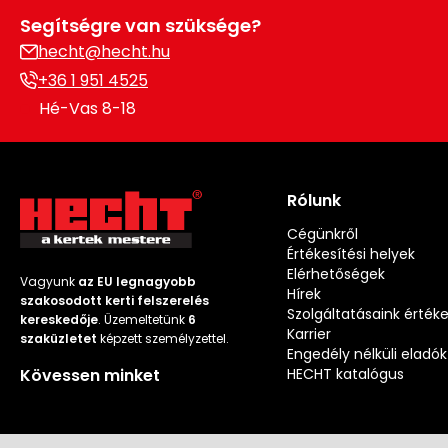
Segítségre van szüksége?
hecht@hecht.hu
+36 1 951 4525
Hé-Vas 8-18
Rólunk
Cégünkről
Értékesítési helyek
Elérhetőségek
Vagyunk
az EU legnagyobb
Hírek
szakosodott kerti felszerelés
Szolgáltatásaink érték
kereskedője
. Üzemeltetünk
6
Karrier
szaküzletet
képzett személyzettel.
Engedély nélküli eladók
Kövessen minket
HECHT katalógus