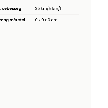
. sebesség
35 km/h km/h
mag méretei
0 x 0 x 0 cm