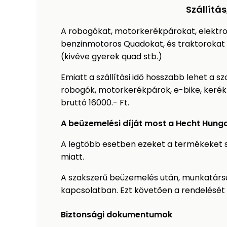
Szállítá
A robogókat, motorkerékpárokat, elektr
benzinmotoros Quadokat, és traktorokat
(kivéve gyerek quad stb.)
Emiatt a szállítási idő hosszabb lehet a
robogók, motorkerékpárok, e-bike, kerékp
bruttó 16000.- Ft.
A beüzemelési díját most a Hecht Hunga
A legtöbb esetben ezeket a termékeket sa
miatt.
A szakszerű beüzemelés után, munkatársun
kapcsolatban. Ezt követően a rendelését h
Biztonsági dokumentumok