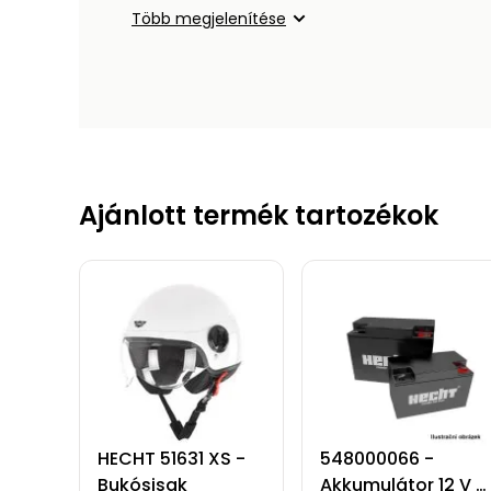
Több megjelenítése
Ajánlott termék tartozékok
HECHT 51631 XS -
548000066 -
Bukósisak
Akkumulátor 12 V /