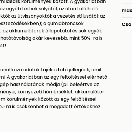
rni ideális körülmények között. A gyakorlatban
z egyéb terhek súlyától; az úton található
max
től; az útviszonyoktól; a vezetés stílusától; az
ereszteződésekben); a gumiabroncsok
Cso
l); az akkumulátorok állapotától és sok egyéb
 hatótávolság akár kevesebb, mint 50%-ra is
st!
vonatkozó adatok tájékoztató jellegűek, amit
ni. A gyakorlatban az egy feltöltéssel elérhető
gép használatának módja (pl. beleértve az
ülményei; környezeti hőmérséklet; akkumulátor
ém körülmények között az egy feltöltéssel
0%-ra is csökkenhet a megadott értékekhez