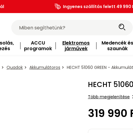
ál
Ingyenes szállítás felett 49 990 
solás,
ACCU
Elektromos
Medencék é
ezés
programok
járművek
szaunák
Quadok
Akkumulátoros
HECHT 51060 GREEN - Akkumulá
HECHT 5106
Több megjelenítése
319 990 