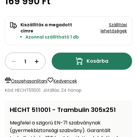
169 990 Ft
bútorok
program
Kompresszorok
Kiegészítők
Rönkaprító,
Lapvibrátorok,
rönkhasító
szállítóeszközök
Kiszállítás a megadott
Szállítási
Infraszaunák
címre
lehetőségek
Ágaprító
Azonnal szállítható 1 db
Mérőeszközök
Grillek
Mérőműszerek
Kosárba
Lombfúvó-
szívó
Munkaasztalok
Összehasonlítani
Kedvencek
Kód: HECHT511001
Jótállás: 24 hónap
Szállítókocsi
és
Porszívók
tartozékok
HECHT 511001 - Trambulin 305x251
Úttakarító
Szórókocsi,
gépek
Megfelel a szigorú EN-71 szabványnak
kézi szóró
(gyermekbiztonsági szabvány). Garantált
Ventillátorok,