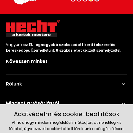
Vagyunk
az EU legnagyobb szakosodott kerti felszerelés
kereskedője
. Üzemeltetünk
6 szaküzletet
képzett személyzettel.
Kövessen minket
Rólunk
Mindent a vásárlásról
Adatvédelmi és cookie-beállítások
Szerviz és támogatás
Ahhoz, hogy minden megfelelően működjön, átmenetileg kis
fájlokat, úgynevezett cookie-kat kell tárolnunk a böngészőjében.