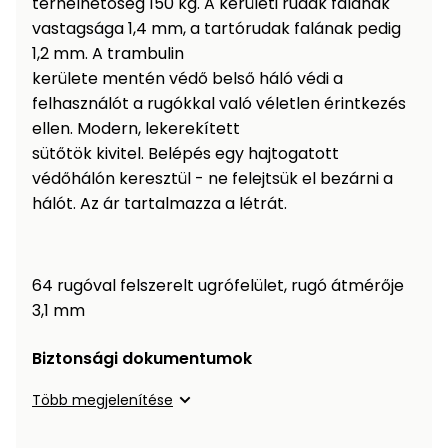
terhelhetőség 150 kg. A kerületi rudak falának
Öntözéstechnika
légkondícionálók
vastagsága 1,4 mm, a tartórudak falának pedig
1,2 mm. A trambulin
Szivattyú
kerülete mentén védő belső háló védi a
felhasználót a rugókkal való véletlen érintkezés
Magasnyomású
ellen. Modern, lekerekített
mosó
sütőtök kivitel. Belépés egy hajtogatott
védőhálón keresztül - ne felejtsük el bezárni a
Seprőgép
hálót. Az ár tartalmazza a létrát.
Hómaró
64 rugóval felszerelt ugrófelület, rugó átmérője
3,1 mm
Hólapát
és
Biztonsági dokumentumok
kiegészítő
Növényápolási
Több megjelenítése
kellékek