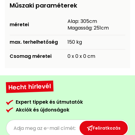
Műszaki paraméterek
Permetező
Alap: 305cm
Üvegház
méretei
Magasság: 251cm
és
melegház
max. terhelhetőség
150 kg
Komposztáló
Csomag méretei
0 x 0 x 0 cm
Kézi
szerszám,
eszközök
Hecht hírlevél
Kiegészítők
Expert tippek és útmutatók
Akciók és újdonságok
Feliratkozás