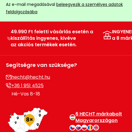
Az e-mail megadásával
beleegyezik a személyes adatok
feldolgozásába
49.990 Ft feletti vásárlás esetén a
INGYENE
kiszállítás ingyenes, kivéve
a 8 már
az akciós termékek esetén.
Segítségre van szüksége?
hecht@hecht.hu
+36 1 951 4525
Hé-Vas 8-18
6 HECHT márkabolt
Magyarországon