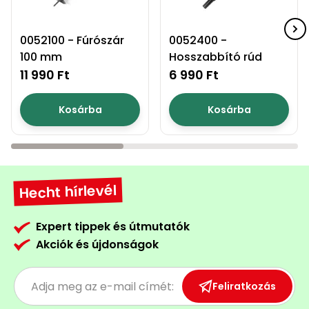
0052100 - Fúrószár
0052400 -
100 mm
Hosszabbító rúd
11 990 Ft
6 990 Ft
Kosárba
Kosárba
Hecht hírlevél
Expert tippek és útmutatók
Akciók és újdonságok
Feliratkozás