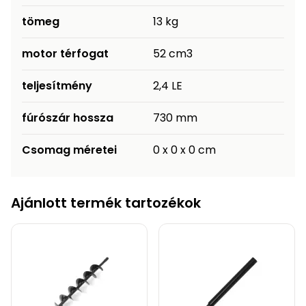
Permetező
tömeg
13 kg
Üvegház
motor térfogat
52 cm3
és
melegház
teljesítmény
2,4 LE
fúrószár hossza
730 mm
Komposztáló
Csomag méretei
0 x 0 x 0 cm
Kézi
szerszám,
eszközök
Ajánlott termék tartozékok
Kiegészítők