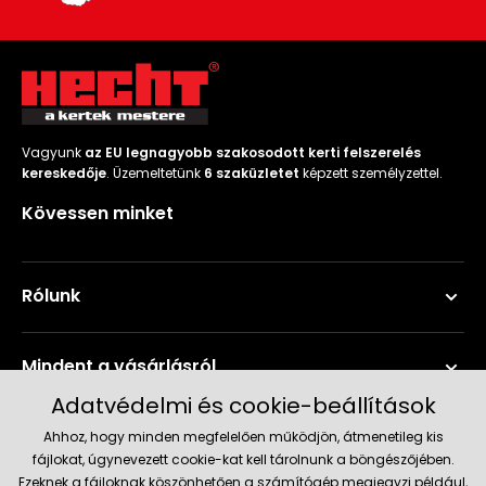
Vagyunk
az EU legnagyobb szakosodott kerti felszerelés
kereskedője
. Üzemeltetünk
6 szaküzletet
képzett személyzettel.
Kövessen minket
Rólunk
Mindent a vásárlásról
Adatvédelmi és cookie-beállítások
Szerviz és támogatás
Ahhoz, hogy minden megfelelően működjön, átmenetileg kis
fájlokat, úgynevezett cookie-kat kell tárolnunk a böngészőjében.
Ezeknek a fájloknak köszönhetően a számítógép megjegyzi például,