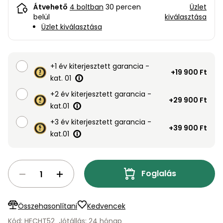
bútorok
program
Kompresszorok
Átvehető
4 boltban
30 percen
Üzlet
Kiegészítők
belül
kiválasztása
Rönkaprító,
Üzlet kiválasztása
Lapvibrátorok,
rönkhasító
szállítóeszközök
Infraszaunák
Ágaprító
Mérőeszközök
+1 év kiterjesztett garancia -
+19 900 Ft
kat. 01
Grillek
+2 év kiterjesztett garancia -
Mérőműszerek
+29 900 Ft
kat.01
Lombfúvó-
+3 év kiterjesztett garancia -
szívó
+39 900 Ft
Munkaasztalok
kat.01
Szállítókocsi
és
Porszívók
tartozékok
Foglalás
Úttakarító
Szórókocsi,
gépek
kézi szóró
Összehasonlítani
Kedvencek
Ventillátorok,
Kód: HECHT52
Jótállás: 24 hónap