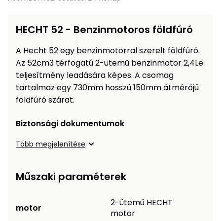
Öntözéstechnika
légkondícionálók
HECHT 52 - Benzinmotoros földfúró
Szivattyú
A Hecht 52 egy benzinmotorral szerelt földfúró.
Magasnyomású
Az 52cm3 térfogatú 2-ütemű benzinmotor 2,4Le
mosó
teljesítmény leadására képes. A csomag
tartalmaz egy 730mm hosszú 150mm átmérőjű
Seprőgép
földfúró szárat.
Biztonsági dokumentumok
Hómaró
Több megjelenítése
Hólapát
és
Műszaki paraméterek
kiegészítő
Növényápolási
2-ütemű HECHT
motor
kellékek
motor