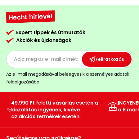
Hecht hírlevél
Expert tippek és útmutatók
Akciók és újdonságok
Feliratkozás
Az e-mail megadásával
beleegyezik a személyes adatok
feldolgozásába
49.990 Ft feletti vásárlás esetén a
INGYENE
kiszállítás ingyenes, kivéve
a 8 már
az akciós termékek esetén.
Segítségre van szüksége?