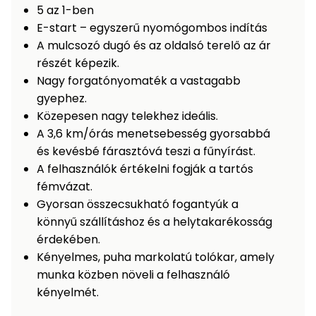
5 az 1-ben
Permetező
E-start – egyszerű nyomógombos indítás
A mulcsozó dugó és az oldalsó terelő az ár
Üvegház
részét képezik.
és
Nagy forgatónyomaték a vastagabb
melegház
gyephez.
Közepesen nagy telekhez ideális.
Komposztáló
A 3,6 km/órás menetsebesség gyorsabbá
és kevésbé fárasztóvá teszi a fűnyírást.
Kézi
A felhasználók értékelni fogják a tartós
szerszám,
fémvázat.
eszközök
Gyorsan összecsukható fogantyúk a
könnyű szállításhoz és a helytakarékosság
Kiegészítők
érdekében.
Kényelmes, puha markolatú tolókar, amely
munka közben növeli a felhasználó
kényelmét.