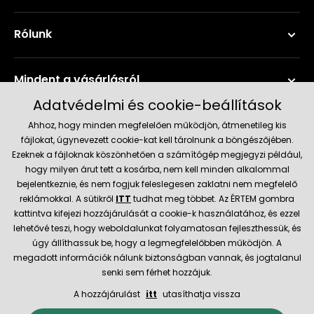
Rólunk
Mindent a vásárlásról
Adatvédelmi és cookie-beállítások
Szerviz és támogatás
Ahhoz, hogy minden megfelelően működjön, átmenetileg kis
fájlokat, úgynevezett cookie-kat kell tárolnunk a böngészőjében.
Ezeknek a fájloknak köszönhetően a számítógép megjegyzi például,
Aktuális információk
hogy milyen árut tett a kosárba, nem kell minden alkalommal
bejelentkeznie, és nem fogjuk feleslegesen zaklatni nem megfelelő
reklámokkal. A sütikről
ITT
tudhat meg többet. Az ÉRTEM gombra
kattintva kifejezi hozzájárulását a cookie-k használatához, és ezzel
Szállítás és fizetési módok
lehetővé teszi, hogy weboldalunkat folyamatosan fejleszthessük, és
úgy állíthassuk be, hogy a legmegfelelőbben működjön. A
Megbízható kereskedő
megadott információk nálunk biztonságban vannak, és jogtalanul
senki sem férhet hozzájuk.
A hozzájárulást
itt
utasíthatja vissza
© 2026 Hecht.cz
Általános szerződési feltételek