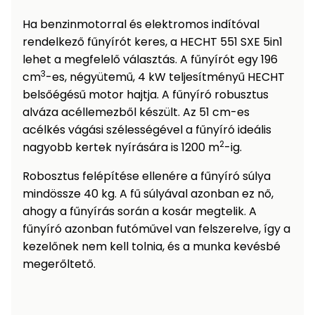
Ha benzinmotorral és elektromos indítóval
rendelkező fűnyírót keres, a HECHT 551 SXE 5in1
lehet a megfelelő választás. A fűnyírót egy 196
3
cm
-es, négyütemű, 4 kW teljesítményű HECHT
belsőégésű motor hajtja. A fűnyíró robusztus
alváza acéllemezből készült. Az 51 cm-es
acélkés vágási szélességével a fűnyíró ideális
2
nagyobb kertek nyírására is 1200 m
-ig.
Robosztus felépítése ellenére a fűnyíró súlya
mindössze 40 kg. A fű súlyával azonban ez nő,
ahogy a fűnyírás során a kosár megtelik. A
fűnyíró azonban futóművel van felszerelve, így a
kezelőnek nem kell tolnia, és a munka kevésbé
megerőltető.