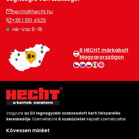
hecht@hecht.hu
+36 1 951 4525
Hé-Vas 8-18
6 HECHT márkabolt
Magyarországon
Vagyunk
az EU legnagyobb szakosodott kerti felszerelés
kereskedője
. Üzemeltetünk
6 szaküzletet
képzett személyzettel.
Kövessen minket