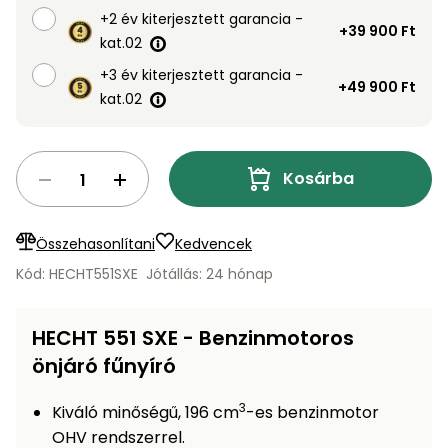
Öntözéstechnika
légkondícionálók
+2 év kiterjesztett garancia -
+39 900 Ft
kat.02
Szivattyú
+3 év kiterjesztett garancia -
+49 900 Ft
kat.02
Magasnyomású
mosó
Kosárba
Seprőgép
Összehasonlítani
Kedvencek
Hómaró
Kód: HECHT551SXE
Jótállás: 24 hónap
Hólapát
HECHT 551 SXE - Benzinmotoros
és
kiegészítő
önjáró fűnyíró
Növényápolási
3
Kiváló minőségű, 196 cm
-es benzinmotor
kellékek
OHV rendszerrel.