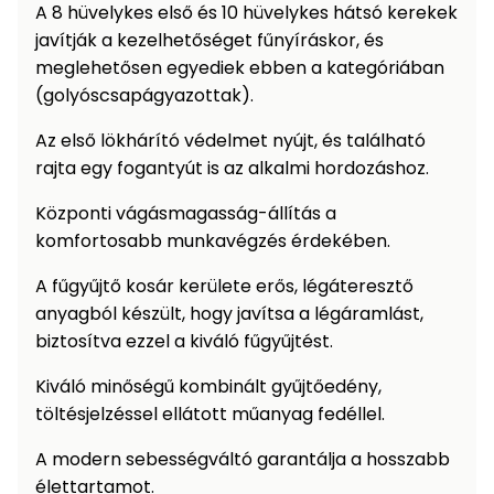
A 8 hüvelykes első és 10 hüvelykes hátsó kerekek
javítják a kezelhetőséget fűnyíráskor, és
meglehetősen egyediek ebben a kategóriában
(golyóscsapágyazottak).
Az első lökhárító védelmet nyújt, és található
rajta egy fogantyút is az alkalmi hordozáshoz.
Központi vágásmagasság-állítás a
komfortosabb munkavégzés érdekében.
A fűgyűjtő kosár kerülete erős, légáteresztő
anyagból készült, hogy javítsa a légáramlást,
biztosítva ezzel a kiváló fűgyűjtést.
Kiváló minőségű kombinált gyűjtőedény,
töltésjelzéssel ellátott műanyag fedéllel.
A modern sebességváltó garantálja a hosszabb
élettartamot.