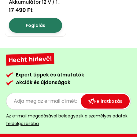
Akkumulátor 12 V / 12
Ah
17 490 Ft
Foglalás
Hecht hírlevél
Expert tippek és útmutatók
Akciók és újdonságok
Feliratkozás
Az e-mail megadásával
beleegyezik a személyes adatok
feldolgozásába