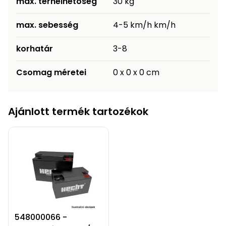
max. terhelhetőség
30 kg
Permetező
max. sebesség
4-5 km/h km/h
Üvegház
korhatár
3-8
és
melegház
Csomag méretei
0 x 0 x 0 cm
Komposztáló
Ajánlott termék tartozékok
Kézi
szerszám,
eszközök
Kiegészítők
548000066 -