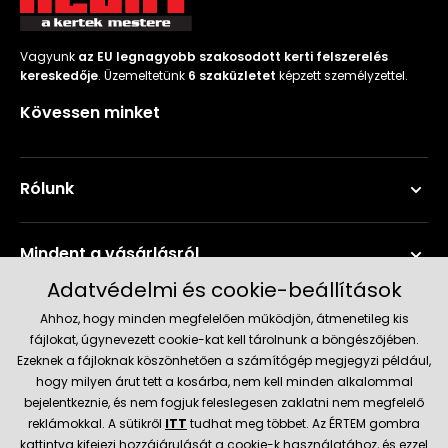
Vagyunk
az EU legnagyobb szakosodott kerti felszerelés
kereskedője
. Üzemeltetünk
6 szaküzletet
képzett személyzettel.
Kövessen minket
Rólunk
Mindent a vásárlásról
Adatvédelmi és cookie-beállítások
Szerviz és támogatás
Ahhoz, hogy minden megfelelően működjön, átmenetileg kis
fájlokat, úgynevezett cookie-kat kell tárolnunk a böngészőjében.
Ezeknek a fájloknak köszönhetően a számítógép megjegyzi például,
Aktuális információk
hogy milyen árut tett a kosárba, nem kell minden alkalommal
bejelentkeznie, és nem fogjuk feleslegesen zaklatni nem megfelelő
reklámokkal. A sütikről
ITT
tudhat meg többet. Az ÉRTEM gombra
kattintva kifejezi hozzájárulását a cookie-k használatához, és ezzel