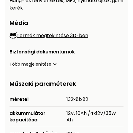
Hang- és fény effektek, MP3, nyitható ajtók, gumi
Öntözéstechnika
légkondícionálók
kerék
Szivattyú
Média
Termék megtekintése 3D-ben
Magasnyomású
mosó
Biztonsági dokumentumok
Seprőgép
Több megjelenítése
Hómaró
Műszaki paraméterek
Hólapát
méretei
132x81x82
és
kiegészítő
akkummulátor
12V, 10Ah /4x12V/35W
Növényápolási
kapacitása
Ah
kellékek