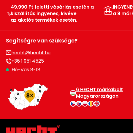
49.990 Ft feletti vásárlás esetén a
INGYENE
kiszállítás ingyenes, kivéve
a 8 már
az akciós termékek esetén.
Segítségre van szüksége?
hecht@hecht.hu
+36 1 951 4525
Hé-Vas 8-18
6 HECHT márkabolt
Magyarországon