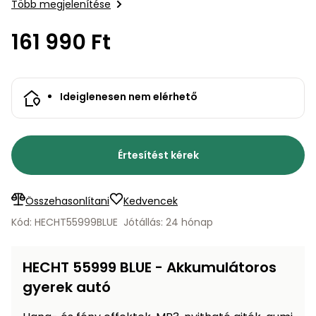
bútorok
program
Kompresszorok
Több megjelenítése
Kiegészítők
Rönkaprító,
161 990 Ft
Lapvibrátorok,
rönkhasító
szállítóeszközök
Infraszaunák
Ágaprító
Mérőeszközök
Ideiglenesen nem elérhető
Grillek
Mérőműszerek
Értesítést kérek
Lombfúvó-
szívó
Munkaasztalok
Összehasonlítani
Kedvencek
Szállítókocsi
Kód: HECHT55999BLUE
Jótállás: 24 hónap
és
Porszívók
tartozékok
HECHT 55999 BLUE - Akkumulátoros
Úttakarító
Szórókocsi,
gépek
kézi szóró
gyerek autó
Ventillátorok,