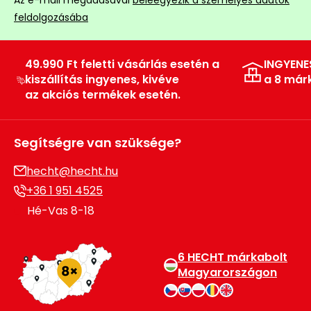
feldolgozásába
49.990 Ft feletti vásárlás esetén a
INGYENE
kiszállítás ingyenes, kivéve
a 8 már
az akciós termékek esetén.
Segítségre van szüksége?
hecht@hecht.hu
+36 1 951 4525
Hé-Vas 8-18
6 HECHT márkabolt
Magyarországon