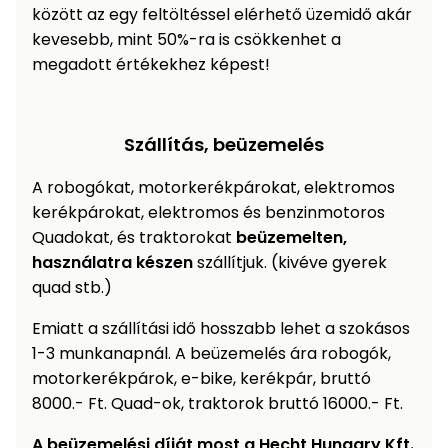
között az egy feltöltéssel elérhető üzemidő akár
kevesebb, mint 50%-ra is csökkenhet a
megadott értékekhez képest!
Szállítás, beüzemelés
A robogókat, motorkerékpárokat, elektromos
kerékpárokat, elektromos és benzinmotoros
Quadokat, és traktorokat
beüzemelten,
használatra készen
szállítjuk. (kivéve gyerek
quad stb.)
Emiatt a szállítási idő hosszabb lehet a szokásos
1-3 munkanapnál. A beüzemelés ára robogók,
motorkerékpárok, e-bike, kerékpár, bruttó
8000.- Ft. Quad-ok, traktorok bruttó 16000.- Ft.
A beüzemelési díját most a Hecht Hungary Kft.