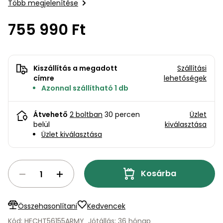
bútorok
program
Kompresszorok
Több megjelenítése
Kiegészítők
Rönkaprító,
755 990 Ft
Lapvibrátorok,
rönkhasító
szállítóeszközök
Infraszaunák
Ágaprító
Mérőeszközök
Kiszállítás a megadott
Szállítási
címre
lehetőségek
Azonnal szállítható 1 db
Grillek
Mérőműszerek
Átvehető
2 boltban
30 percen
Üzlet
Lombfúvó-
belül
kiválasztása
szívó
Munkaasztalok
Üzlet kiválasztása
Szállítókocsi
és
Porszívók
tartozékok
Kosárba
Úttakarító
Szórókocsi,
gépek
kézi szóró
Összehasonlítani
Kedvencek
Ventillátorok,
Kód: HECHT56155ARMY
Jótállás: 36 hónap