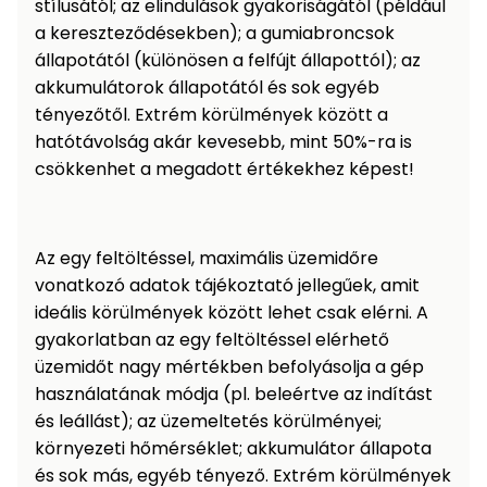
stílusától; az elindulások gyakoriságától (például
Permetező
a kereszteződésekben); a gumiabroncsok
állapotától (különösen a felfújt állapottól); az
Üvegház
akkumulátorok állapotától és sok egyéb
és
tényezőtől. Extrém körülmények között a
melegház
hatótávolság akár kevesebb, mint 50%-ra is
csökkenhet a megadott értékekhez képest!
Komposztáló
Kézi
Az egy feltöltéssel, maximális üzemidőre
szerszám,
vonatkozó adatok tájékoztató jellegűek, amit
eszközök
ideális körülmények között lehet csak elérni. A
gyakorlatban az egy feltöltéssel elérhető
Kiegészítők
üzemidőt nagy mértékben befolyásolja a gép
használatának módja (pl. beleértve az indítást
és leállást); az üzemeltetés körülményei;
környezeti hőmérséklet; akkumulátor állapota
és sok más, egyéb tényező. Extrém körülmények