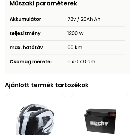
Műszaki paraméterek
Akkumulátor
72v / 20Ah Ah
teljesítmény
1200 W
max. hatótáv
60 km
Csomag méretei
0 x 0 x 0 cm
Ajánlott termék tartozékok