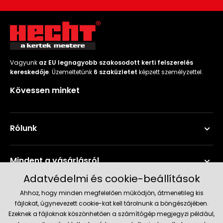
Vagyunk
az EU legnagyobb szakosodott kerti felszerelés
kereskedője
. Üzemeltetünk
6 szaküzletet
képzett személyzettel.
Kövessen minket
Rólunk
Mindent a vásárlásról
Adatvédelmi és cookie-beállítások
Szerviz és támogatás
Ahhoz, hogy minden megfelelően működjön, átmenetileg kis
fájlokat, úgynevezett cookie-kat kell tárolnunk a böngészőjében.
Ezeknek a fájloknak köszönhetően a számítógép megjegyzi például,