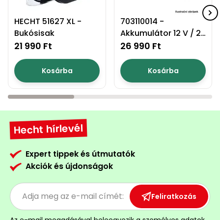
HECHT 51627 XL -
703110014 -
Bukósisak
Akkumulátor 12 V / 20
Ah
21 990 Ft
26 990 Ft
Kosárba
Kosárba
Hecht hírlevél
Expert tippek és útmutatók
Akciók és újdonságok
Feliratkozás
Az e-mail megadásával
beleegyezik a személyes adatok