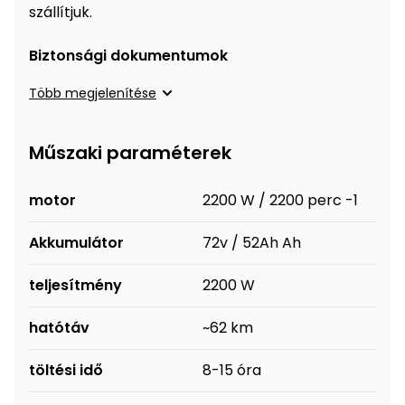
szállítjuk.
Biztonsági dokumentumok
Több megjelenítése
Műszaki paraméterek
motor
2200 W / 2200 perc -1
Akkumulátor
72v / 52Ah Ah
teljesítmény
2200 W
hatótáv
~62 km
töltési idő
8-15 óra