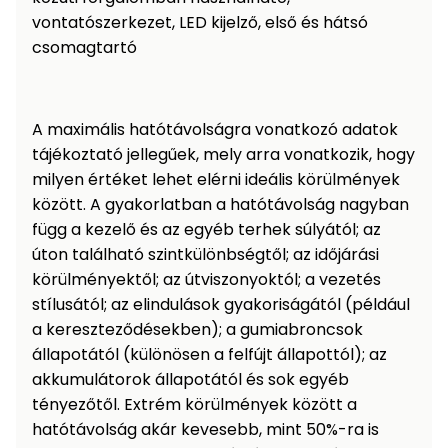
Öntözéstechnika
légkondícionálók
vontatószerkezet, LED kijelző, első és hátsó
csomagtartó
Szivattyú
Magasnyomású
A maximális hatótávolságra vonatkozó adatok
mosó
tájékoztató jellegűek, mely arra vonatkozik, hogy
milyen értéket lehet elérni ideális körülmények
Seprőgép
között. A gyakorlatban a hatótávolság nagyban
függ a kezelő és az egyéb terhek súlyától; az
úton található szintkülönbségtől; az időjárási
Hómaró
körülményektől; az útviszonyoktól; a vezetés
stílusától; az elindulások gyakoriságától (például
Hólapát
a kereszteződésekben); a gumiabroncsok
és
állapotától (különösen a felfújt állapottól); az
kiegészítő
akkumulátorok állapotától és sok egyéb
Növényápolási
tényezőtől. Extrém körülmények között a
kellékek
hatótávolság akár kevesebb, mint 50%-ra is