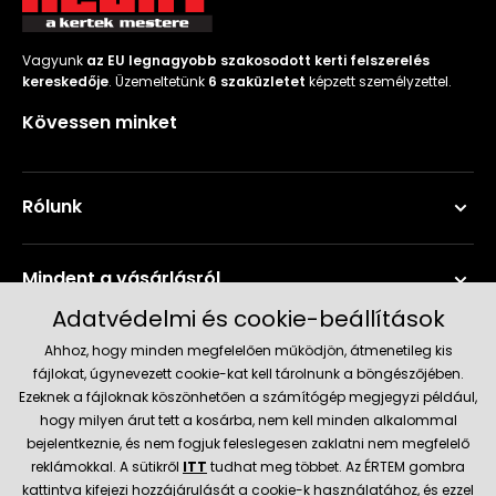
Vagyunk
az EU legnagyobb szakosodott kerti felszerelés
kereskedője
. Üzemeltetünk
6 szaküzletet
képzett személyzettel.
Kövessen minket
Rólunk
Mindent a vásárlásról
Adatvédelmi és cookie-beállítások
Szerviz és támogatás
Ahhoz, hogy minden megfelelően működjön, átmenetileg kis
fájlokat, úgynevezett cookie-kat kell tárolnunk a böngészőjében.
Ezeknek a fájloknak köszönhetően a számítógép megjegyzi például,
Aktuális információk
hogy milyen árut tett a kosárba, nem kell minden alkalommal
bejelentkeznie, és nem fogjuk feleslegesen zaklatni nem megfelelő
reklámokkal. A sütikről
ITT
tudhat meg többet. Az ÉRTEM gombra
kattintva kifejezi hozzájárulását a cookie-k használatához, és ezzel