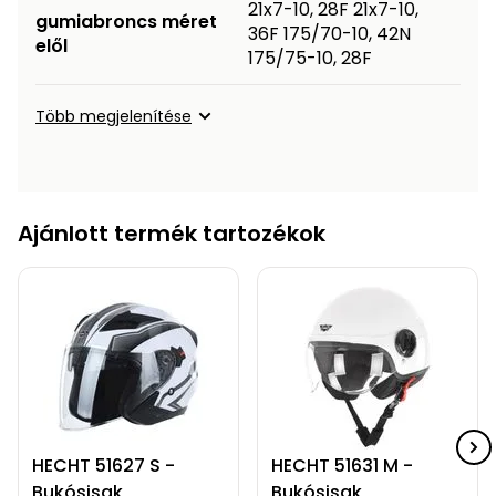
21x7-10, 28F 21x7-10,
gumiabroncs méret
36F 175/70-10, 42N
elől
175/75-10, 28F
Több megjelenítése
Ajánlott termék tartozékok
HECHT 51627 S -
HECHT 51631 M -
Bukósisak
Bukósisak