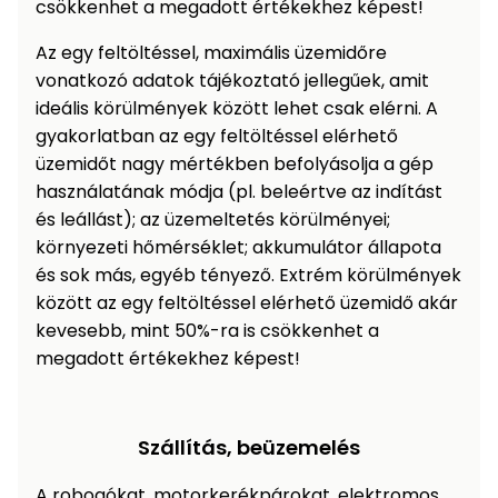
csökkenhet a megadott értékekhez képest!
Permetező
Az egy feltöltéssel, maximális üzemidőre
vonatkozó adatok tájékoztató jellegűek, amit
Üvegház
ideális körülmények között lehet csak elérni. A
és
melegház
gyakorlatban az egy feltöltéssel elérhető
üzemidőt nagy mértékben befolyásolja a gép
használatának módja (pl. beleértve az indítást
Komposztáló
és leállást); az üzemeltetés körülményei;
környezeti hőmérséklet; akkumulátor állapota
Kézi
szerszám,
és sok más, egyéb tényező. Extrém körülmények
eszközök
között az egy feltöltéssel elérhető üzemidő akár
kevesebb, mint 50%-ra is csökkenhet a
Kiegészítők
megadott értékekhez képest!
Szállítás, beüzemelés
A robogókat, motorkerékpárokat, elektromos