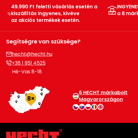
49.990 Ft feletti vásárlás esetén a
INGYENE
kiszállítás ingyenes, kivéve
a 8 már
az akciós termékek esetén.
Segítségre van szüksége?
hecht@hecht.hu
+36 1 951 4525
Hé-Vas 8-18
6 HECHT márkabolt
Magyarországon