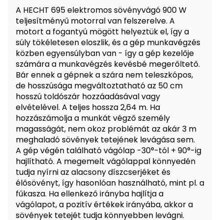
Öntözéstechnika
légkondícionálók
A HECHT 695 elektromos sövényvágó 900 W
teljesítményű motorral van felszerelve. A
motort a fogantyú mögött helyeztük el, így a
Szivattyú
súly tökéletesen eloszlik, és a gép munkavégzés
közben egyensúlyban van - így a gép kezelője
Magasnyomású
számára a munkavégzés kevésbé megerőltető.
mosó
Bár ennek a gépnek a szára nem teleszkópos,
de hosszúsága megváltoztatható az 50 cm
hosszú toldószár hozzáadásával vagy
Seprőgép
elvételével. A teljes hossza 2,64 m. Ha
hozzászámolja a munkát végző személy
magasságát, nem okoz problémát az akár 3 m
Hómaró
meghaladó sövények tetejének levágása sem.
A gép végén található vágólap -30°-tól + 90°-ig
Hólapát
hajlítható. A megemelt vágólappal könnyedén
és
tudja nyírni az alacsony díszcserjéket és
kiegészítő
élősövényt, így hasonlóan használható, mint pl. a
fűkasza. Ha ellenkező irányba hajlítja a
Növényápolási
vágólapot, a pozitív értékek irányába, akkor a
kellékek
sövények tetejét tudja könnyebben levágni.