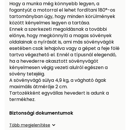
Hogy a munka még könnyebb legyen, a
Permetező
fogantyút a motorral el lehet fordítani 180°-os
tartományban úgy, hogy minden körülmények
Üvegház
között kényelmes legyen a tartása.
és
Ennek a szerkezeti megoldásnak a további
melegház
előnye, hogy megkönnyíti a magas sövények
oldalainak a nyírását is, ami más sövényvágók
esetében csak lehajolva vagy a gépet a feje fölé
Komposztáló
tartva végezhető el. Ennél a típusnál elegendő,
ha a hevederre akasztott sövényvágót
Kézi
kényelmesen végig vezeti alulról egészen a
szerszám,
sövény tetejéig.
eszközök
A sövényvágó súlya 4,9 kg, a vágható ágak
maximális átmérője 2 cm.
Kiegészítők
Tartozékként egyvállas hevedert is adunk a
termékhez.
Biztonsági dokumentumok
Több megjelenítése