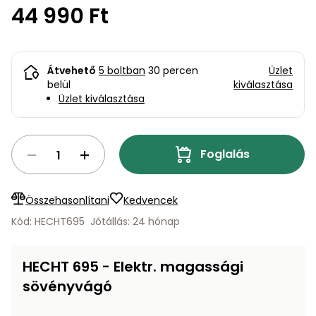
bútorok
program
Kompresszorok
44 990 Ft
Kiegészítők
Rönkaprító,
Lapvibrátorok,
rönkhasító
szállítóeszközök
Infraszaunák
Átvehető
5 boltban
30 percen
Üzlet
Ágaprító
belül
kiválasztása
Mérőeszközök
Üzlet kiválasztása
Grillek
Mérőműszerek
Foglalás
Lombfúvó-
szívó
Munkaasztalok
Összehasonlítani
Kedvencek
Szállítókocsi
Kód: HECHT695
Jótállás: 24 hónap
és
Porszívók
tartozékok
HECHT 695 - Elektr. magassági
Úttakarító
Szórókocsi,
gépek
sövényvágó
kézi szóró
Ventillátorok,