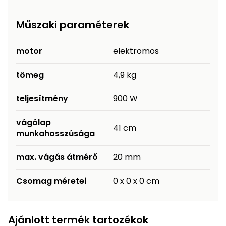
Műszaki paraméterek
motor
elektromos
tömeg
4,9 kg
teljesítmény
900 W
vágólap
41 cm
munkahosszúsága
max. vágás átmérő
20 mm
Csomag méretei
0 x 0 x 0 cm
Ajánlott termék tartozékok