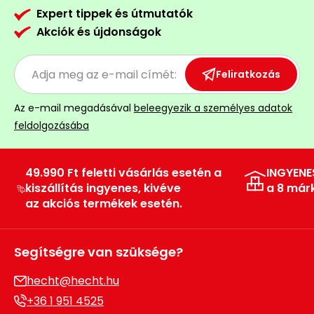
Expert tippek és útmutatók
Akciók és újdonságok
Feliratkozás
Az e-mail megadásával
beleegyezik a személyes adatok
feldolgozásába
49.990 Ft feletti vásárlás esetén a
INGYENE
kiszállítás ingyenes, kivéve
a 8 már
az akciós termékek esetén.
Segítségre van szüksége?
hecht@hecht.hu
+36 1 951 4525