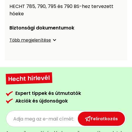
Öntözéstechnika
légkondícionálók
HECHT 785, 790, 795 és 790 BS-hez tervezett
hóeke
Szivattyú
Biztonsági dokumentumok
Magasnyomású
Több megjelenítése
mosó
Seprőgép
Hecht hírlevél
Hómaró
Hólapát
Expert tippek és útmutatók
és
Akciók és újdonságok
kiegészítő
Növényápolási
Feliratkozás
kellékek