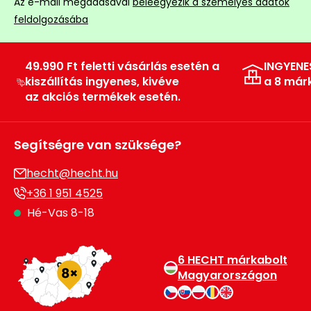
Az e-mail megadásával
beleegyezik a személyes adatok
Permetező
feldolgozásába
Üvegház
49.990 Ft feletti vásárlás esetén a
INGYENE
és
kiszállítás ingyenes, kivéve
a 8 már
melegház
az akciós termékek esetén.
Komposztáló
Segítségre van szüksége?
Kézi
szerszám,
hecht@hecht.hu
eszközök
+36 1 951 4525
Hé-Vas 8-18
Kiegészítők
6 HECHT márkabolt
Magyarországon