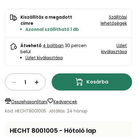
bútorok
program
Kompresszorok
Kiegészítők
Rönkaprító,
Kiszállítás a megadott
Szállítási
Lapvibrátorok,
rönkhasító
címre
lehetőségek
szállítóeszközök
Infraszaunák
Azonnal szállítható 1 db
Ágaprító
Mérőeszközök
Átvehető
4 boltban
30 percen
Üzlet
belül
kiválasztása
Grillek
Üzlet kiválasztása
Mérőműszerek
Lombfúvó-
szívó
Munkaasztalok
Kosárba
Szállítókocsi
és
Porszívók
Összehasonlítani
Kedvencek
tartozékok
Kód: HECHT8001005
Jótállás: 24 hónap
Úttakarító
Szórókocsi,
gépek
kézi szóró
HECHT 8001005 - Hótoló lap
Ventillátorok,