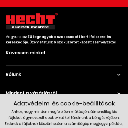
Vagyunk
az EU legnagyobb szakosodott kerti felszerelés
kereskedője
. Üzemeltetünk
6 szaküzletet
képzett személyzettel.
Kövessen minket
Rólunk
Mindent a vásárlásról
Adatvédelmi és cookie-beállítások
Szerviz és támogatás
Ahhoz, hogy minden megfelelően működjön, átmenetileg kis
fájlokat, úgynevezett cookie-kat kell tárolnunk a böngészőjében.
Ezeknek a fájloknak köszönhetően a számítógép megjegyzi például,