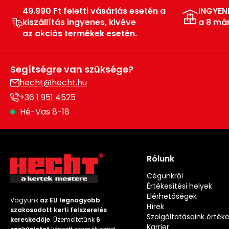
49.990 Ft feletti vásárlás esetén a
INGYEN
kiszállítás ingyenes, kivéve
a 8 má
az akciós termékek esetén.
Segítségre van szüksége?
hecht@hecht.hu
+36 1 951 4525
Hé-Vas 8-18
Rólunk
Cégünkről
Értékesítési helyek
Elérhetőségek
Vagyunk
az EU legnagyobb
Hírek
szakosodott kerti felszerelés
Szolgáltatásaink érték
kereskedője
. Üzemeltetünk
6
Karrier