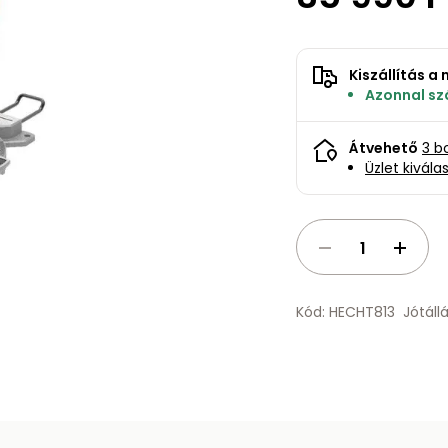
Kiszállítás 
Azonnal szá
Átvehető
3 b
Üzlet kivála
Kód: HECHT813
Jótáll