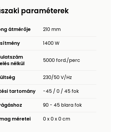
szaki paraméterek
ong átmérője
210 mm
esítmény
1400 W
dulatszám
5000 ford./perc
elés nélkül
ültség
230/50 V/Hz
tési tartomány
-45 / 0 / 45 fok
vágáshoz
90 - 45 blara fok
mag méretei
0 x 0 x 0 cm