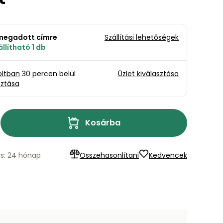
a megadott címre
Szállítási lehetőségek
llítható 1 db
oltban
30 percen belül
Üzlet kiválasztása
sztása
Kosárba
ás: 24 hónap
Összehasonlítani
Kedvencek