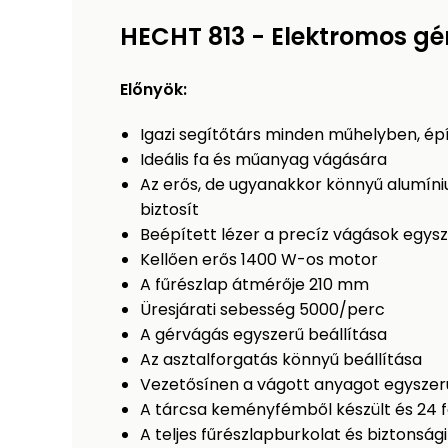
HECHT 813 - Elektromos gé
Előnyök:
Igazi segítőtárs minden műhelyben, ép
Ideális fa és műanyag vágására
Az erős, de ugyanakkor könnyű alumíni
biztosít
Beépített lézer a precíz vágások egysz
Kellően erős 1400 W-os motor
A fűrészlap átmérője 210 mm
Üresjárati sebesség 5000/perc
A gérvágás egyszerű beállítása
Az asztalforgatás könnyű beállítása
Vezetősínen a vágott anyagot egyszer
A tárcsa keményfémből készült és 24 
A teljes fűrészlapburkolat és biztonság