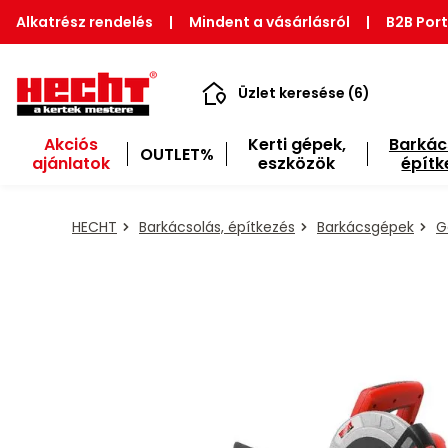
Alkatrész rendelés
|
Mindent a vásárlásról
|
B2B Port
Üzlet keresése (6)
Akciós
Kerti gépek,
Barkác
OUTLET%
ajánlatok
eszközök
építk
HECHT
Barkácsolás, építkezés
Barkácsgépek
G