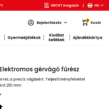
Ft
HECHT magazin
|
HU
0
Bejelentkezés
Kosár
s
Kisállat
Gyermekjátékok
Ajándékkártya
kellékek
 Elektromos gérvágó fűrész
rrel, a precíz vágásért. Teljesítményfelvétel
érő 210 mm
t