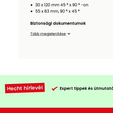
30 x 120 mm 45 ° x 90 ° -on
55 x 83 mm, 90 ° x 45 °
Biztonsági dokumentumok
Több megjelenítése
Hecht hírlevél
Expert tippek és útmutat