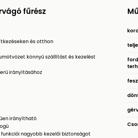
rvágó fűrész
Mű
kor
ítkezéseken és otthon
telj
umötvözet könnyű szállítást és kezelést
for
terh
erű irányításához
fesz
dön
gér
űen irányítható
Cso
fogú
i funkciói nagyobb kezelői biztonságot