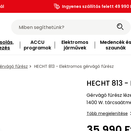
ál
Ingyenes szállítás felett 49 990 
solás,
ACCU
Elektromos
Medencék é
ezés
programok
járművek
szaunák
érvágó fűrész
HECHT 813 - Elektromos gérvágó fűrész
HECHT 813 -
Gérvágó fűrész léze
1400 W. tárcsaátm
Több megjelenítése
35 990 F