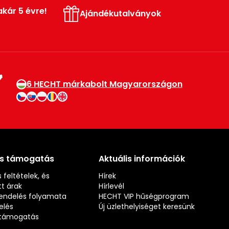
akár 5 évre!
Ajándékutalványok
6 HECHT márkabolt Magyarországon
és támogatás
Aktuális információk
 feltételek, és
Hírek
t árak
Hírlevél
rendelés folyamata
HECHT VIP hűségprogram
elés
Új üzlethelyiséget keresünk
s támogatás