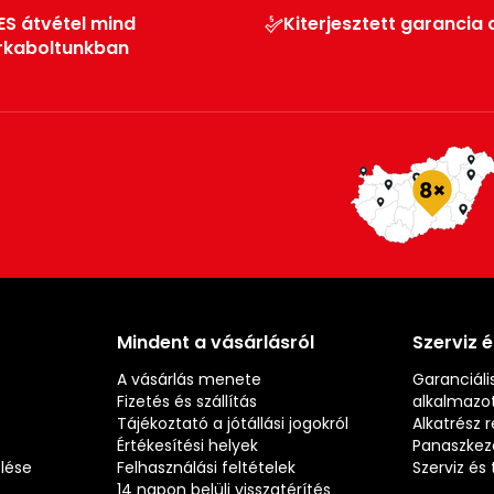
ES átvétel mind
Kiterjesztett garancia 
rkaboltunkban
Mindent a vásárlásról
Szerviz 
A vásárlás menete
Garanciális
Fizetés és szállítás
alkalmazot
Tájékoztató a jótállási jogokról
Alkatrész 
Értékesítési helyek
Panaszkez
elése
Felhasználási feltételek
Szerviz é
14 napon belüli visszatérítés