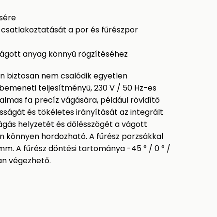
ésére
 csatlakoztatását a por és fűrészpor
 vágott anyag könnyű rögzítéséhez
n biztosan nem csalódik egyetlen
bemeneti teljesítményű, 230 V / 50 Hz-es
almas fa precíz vágására, például rövidítő
sságát és tökéletes irányítását az integrált
vágás helyzetét és dőlésszögét a vágott
n könnyen hordozható. A fűrész porzsákkal
 mm. A fűrész döntési tartománya -45 ° / 0 ° /
ban végezhető.