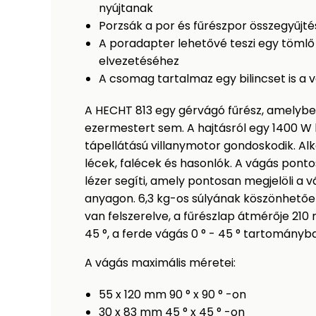
nyújtanak
Porzsák a por és fűrészpor összegyűjt
A poradapter lehetővé teszi egy tömlő
elvezetéséhez
A csomag tartalmaz egy bilincset is a
A HECHT 813 egy gérvágó fűrész, amelybe
ezermestert sem. A hajtásról egy 1400 W 
tápellátású villanymotor gondoskodik. Alk
lécek, falécek és hasonlók. A vágás ponto
lézer segíti, amely pontosan megjelöli a 
anyagon. 6,3 kg-os súlyának köszönhetőe
van felszerelve, a fűrészlap átmérője 210
45 °, a ferde vágás 0 ° - 45 ° tartomány
A vágás maximális méretei:
55 x 120 mm 90 ° x 90 ° -on
30 x 83 mm 45 ° x 45 ° -on