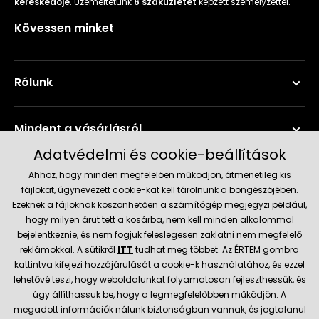
kereskedője
. Üzemeltetünk
6 szaküzletet
képzett személyzettel.
Kövessen minket
Rólunk
Mindent a vásárlásról
Adatvédelmi és cookie-beállítások
Szerviz és támogatás
Ahhoz, hogy minden megfelelően működjön, átmenetileg kis
fájlokat, úgynevezett cookie-kat kell tárolnunk a böngészőjében.
Ezeknek a fájloknak köszönhetően a számítógép megjegyzi például,
Aktuális információk
hogy milyen árut tett a kosárba, nem kell minden alkalommal
bejelentkeznie, és nem fogjuk feleslegesen zaklatni nem megfelelő
reklámokkal. A sütikről
ITT
tudhat meg többet. Az ÉRTEM gombra
kattintva kifejezi hozzájárulását a cookie-k használatához, és ezzel
Szállítás és fizetési módok
lehetővé teszi, hogy weboldalunkat folyamatosan fejleszthessük, és
úgy állíthassuk be, hogy a legmegfelelőbben működjön. A
Megbízható kereskedő
megadott információk nálunk biztonságban vannak, és jogtalanul