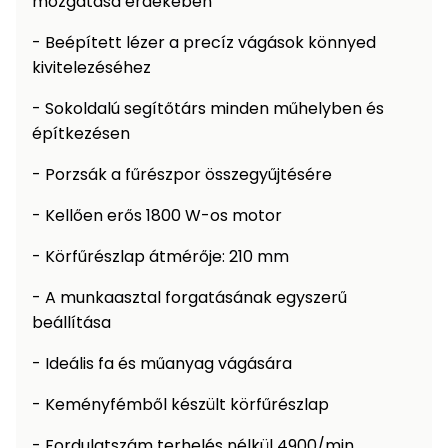
mozgatása érdekében
Permetező
- Beépített lézer a precíz vágások könnyed
kivitelezéséhez
Üvegház
és
- Sokoldalú segítőtárs minden műhelyben és
melegház
építkezésen
Komposztáló
- Porzsák a fűrészpor összegyűjtésére
- Kellően erős 1800 W-os motor
Kézi
szerszám,
- Körfűrészlap átmérője: 210 mm
eszközök
- A munkaasztal forgatásának egyszerű
Kiegészítők
beállítása
- Ideális fa és műanyag vágására
- Keményfémből készült körfűrészlap
- Fordulatszám terhelés nélkül 4900/min