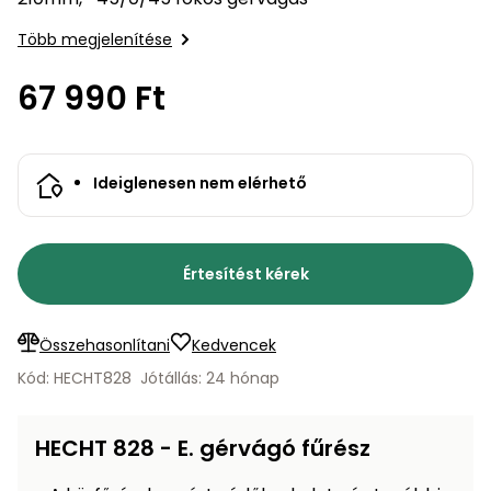
bútorok
program
Kompresszorok
Kiegészítők
Több megjelenítése
Rönkaprító,
Lapvibrátorok,
rönkhasító
szállítóeszközök
67 990 Ft
Infraszaunák
Ágaprító
Mérőeszközök
Ideiglenesen nem elérhető
Grillek
Mérőműszerek
Lombfúvó-
Értesítést kérek
szívó
Munkaasztalok
Szállítókocsi
Összehasonlítani
Kedvencek
és
Porszívók
tartozékok
Kód: HECHT828
Jótállás: 24 hónap
Úttakarító
Szórókocsi,
gépek
kézi szóró
HECHT 828 - E. gérvágó fűrész
Ventillátorok,