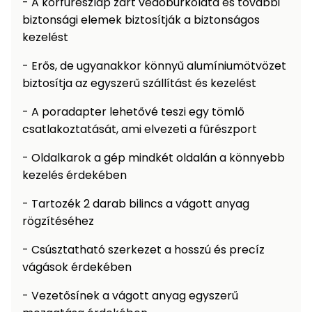
- A körfűrészlap zárt védőburkolata és további
Öntözéstechnika
légkondícionálók
biztonsági elemek biztosítják a biztonságos
kezelést
Szivattyú
- Erős, de ugyanakkor könnyű alumíniumötvözet
biztosítja az egyszerű szállítást és kezelést
Magasnyomású
mosó
- A poradapter lehetővé teszi egy tömlő
csatlakoztatását, ami elvezeti a fűrészport
Seprőgép
- Oldalkarok a gép mindkét oldalán a könnyebb
kezelés érdekében
Hómaró
- Tartozék 2 darab bilincs a vágott anyag
Hólapát
rögzítéséhez
és
- Csúsztatható szerkezet a hosszú és precíz
kiegészítő
vágások érdekében
Növényápolási
kellékek
- Vezetősínek a vágott anyag egyszerű