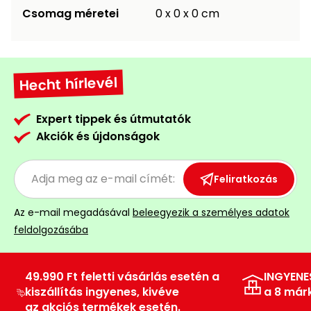
Csomag méretei
0 x 0 x 0 cm
Hecht hírlevél
Expert tippek és útmutatók
Akciók és újdonságok
Feliratkozás
Az e-mail megadásával
beleegyezik a személyes adatok
feldolgozásába
49.990 Ft feletti vásárlás esetén a
INGYENE
kiszállítás ingyenes, kivéve
a 8 már
az akciós termékek esetén.