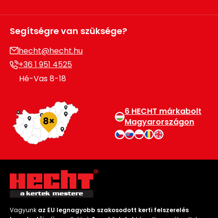
Segítségre van szüksége?
hecht@hecht.hu
+36 1 951 4525
Hé-Vas 8-18
6 HECHT márkabolt
Magyarországon
Vagyunk
az EU legnagyobb szakosodott kerti felszerelés