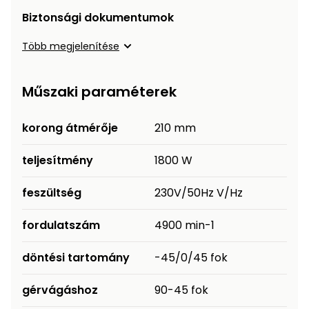
Biztonsági dokumentumok
Több megjelenítése
Műszaki paraméterek
korong átmérője
210 mm
teljesítmény
1800 W
feszültség
230V/50Hz V/Hz
fordulatszám
4900 min-1
döntési tartomány
-45/0/45 fok
gérvágáshoz
90-45 fok